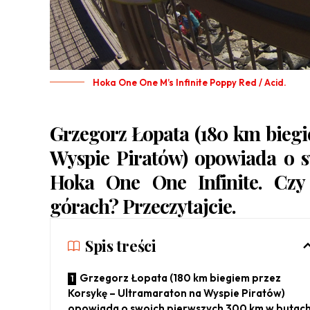
Hoka One One M’s Infinite Poppy Red / Acid.
Grzegorz Łopata (
180 km biegi
Wyspie Piratów
) opowiada o 
Hoka One One Infinite. Czy 
górach? Przeczytajcie.
Spis treści
Grzegorz Łopata (180 km biegiem przez
Korsykę – Ultramaraton na Wyspie Piratów)
opowiada o swoich pierwszych 300 km w butac