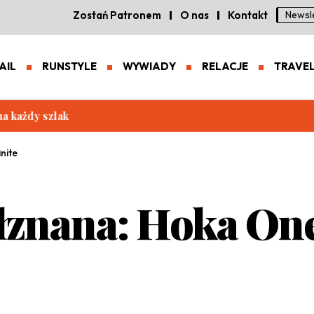
Zostań Patronem
O nas
Kontakt
Newsl
AIL
RUNSTYLE
WYWIADY
RELACJE
TRAVE
eneracja zaawansowanych butów trailowych
nite
łznana: Hoka One