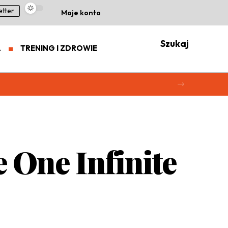
etter
Moje konto
Szukaj
L
TRENING I ZDROWIE
 One Infinite