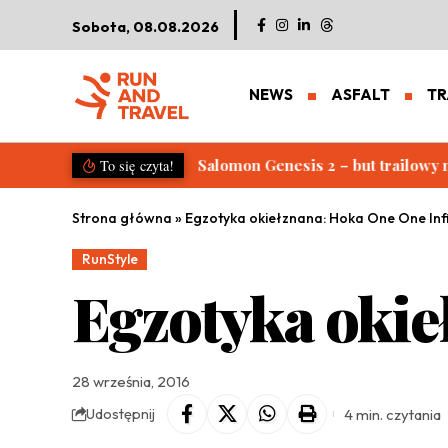
Sobota, 08.08.2026
NEWS
ASFALT
TR
Salomon S/LAB Genesis 2. Nowa g
To się czyta!
Strona główna
»
Egzotyka okiełznana: Hoka One One Infi
RunStyle
Egzotyka okie
28 września, 2016
4 min. czytania
Udostępnij