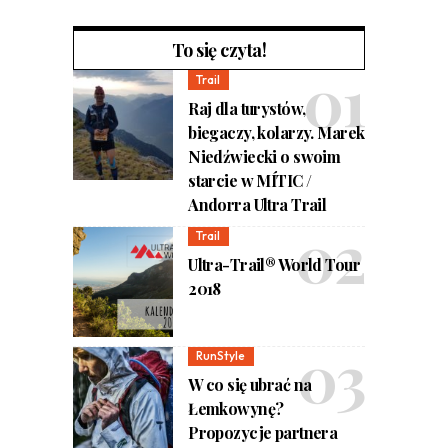
To się czyta!
Trail
Raj dla turystów,
biegaczy, kolarzy. Marek
Niedźwiecki o swoim
starcie w MÍTIC /
Andorra Ultra Trail
Trail
Ultra-Trail® World Tour
2018
RunStyle
W co się ubrać na
Łemkowynę?
Propozycje partnera