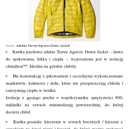
adidas Terrex Agravic Down Jacket
Kurtka puchowa adidas Terrex Agravic Down Jacket – łatwa
do spakowania, lekka i ciepła – wyposażona jest w izolację
climaheat™. Idealna na górskie chłody.
Ma konstrukcję z pikowaniem i szczelnymi wykończeniami
mankietów, kołnierza i dołu, które nie przepuszczają chłodu i
zatrzymują ciepło w środku.
Izolacja z gęsiego puchu o współczynniku sprężystości 800;
nakładki na szwach minimalizują powierzchnię, do której
dociera chłód.
Kurtka posiada: kieszenie w szwach bocznych / kieszeń z
suwakiem na lewej piersi / kieszeń, do której można spakować