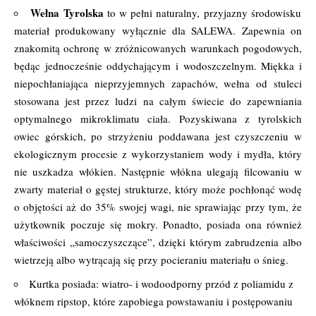
Wełna Tyrolska
to w pełni naturalny, przyjazny środowisku
materiał produkowany wyłącznie dla SALEWA. Zapewnia on
znakomitą ochronę w zróżnicowanych warunkach pogodowych,
będąc jednocześnie oddychającym i wodoszczelnym. Miękka i
niepochłaniająca nieprzyjemnych zapachów, wełna od stuleci
stosowana jest przez ludzi na całym świecie do zapewniania
optymalnego mikroklimatu ciała. Pozyskiwana z tyrolskich
owiec górskich, po strzyżeniu poddawana jest czyszczeniu w
ekologicznym procesie z wykorzystaniem wody i mydła, który
nie uszkadza włókien. Następnie włókna ulegają filcowaniu w
zwarty materiał o gęstej strukturze, który może pochłonąć wodę
o objętości aż do 35% swojej wagi, nie sprawiając przy tym, że
użytkownik poczuje się mokry. Ponadto, posiada ona również
właściwości „samoczyszczące”, dzięki którym zabrudzenia albo
wietrzeją albo wytrącają się przy pocieraniu materiału o śnieg.
Kurtka posiada: wiatro- i wodoodporny przód z poliamidu z
włóknem ripstop, które zapobiega powstawaniu i postępowaniu