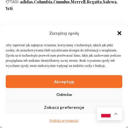
TAGI:
adidas
Columbia
Cumulus
Merrell
Regatta
Salewa
Yeti
Zarządzaj zgodą
Aby zapewnić jak najlepsze wrażenia, korzystamy z technologii, takich jak pliki
To się czyta!
cookie, do przechowywania i/lub uzyskiwania dostępu do informacji o urządzeniu.
Zgoda na te technologie pozwoli nam przetwarzać dane, takie jak zachowanie podczas
Trail
przeglądania lub unikalne identyfikatory na tej stronie. Brak wyrażenia zgody lub
wycofanie zgody może niekorzystnie wpłynąć na niektóre cechy i funkcje.
Raj dla turystów, biegaczy, kolarzy.
Marek Niedźwiecki o swoim starcie w
MÍTIC / Andorra Ultra Trail
Akceptuję
Trail
Odmów
Ultra-Trail® World Tour 2018
Zobacz preferencje
RunStyle
Polityka prywatności
W co się ubrać na Łemkowynę?