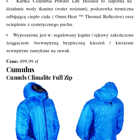
Kurtka Columbia Powder Lite Hooded to odporna na
działanie wody tkanina (water resistant), podszewka termiczna
odbijającą ciepło ciała ( Omni-Heat ™ Thermal Reflective) oraz
ocieplenie z syntetycznego puchu.
Wyposażona jest w: regulowany kaptur / rękawy zakończone
ściągaczem /wewnętrzną bezpieczną kieszeń / kieszenie
zewnętrzne zamykane na suwak.
Cena:
499,99 zł
Cumulus
Cumuls Climalite Full Zip