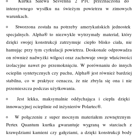
Kurtka Salewa Sesvenna 2 PTC przeznaczona do
intensywnego wysiłku na świeżym powietrzu w zimowych
warunkach.
Stworzona została na potrzeby amerykańskich jednostek
specjalnych. Alpha® to niezwykle wytrzymały materiał, który
dzięki swojej konstrukcji zatrzymuje ciepło blisko ciała, nie
hamując przy tym cyrkulacji powietrza. Doskonale odprowadza
on również nadwyżki wilgoci oraz zachowuje swoje właściwości
izolacyjne nawet po przemoknięciu. W porównaniu do innych
ocieplin syntetycznych czy puchu, Alpha® jest również bardziej
stabilna, co w praktyce oznacza, że nie zbryla się ona i nie
przemieszcza podczas użytkowania.
Jest lekka, maksymalnie oddychająca i ciepła dzięki
innowacyjnej ocieplinie od inżynierów Polartec®.
W połączeniu z super mocnym materiałem zewnętrznym
Pertex Quantum kurtka gwarantuje wygraną w starciach z
krawędziami kamieni czy gałęziami, a dzięki konstrukcji body