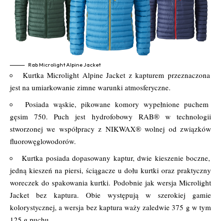
Rab Microlight Alpine Jacket
Kurtka Microlight Alpine Jacket z kapturem przeznaczona
jest na umiarkowanie zimne warunki atmosferyczne.
Posiada wąskie, pikowane komory wypełnione puchem
gęsim 750. Puch jest hydrofobowy RAB® w technologii
stworzonej we współpracy z NIKWAX® wolnej od związków
fluorowęglowodorów.
Kurtka posiada dopasowany kaptur, dwie kieszenie boczne,
jedną kieszeń na piersi, ściągacze u dołu kurtki oraz praktyczny
woreczek do spakowania kurtki. Podobnie jak wersja Microlight
Jacket bez kaptura. Obie występują w szerokiej gamie
kolorystycznej, a wersja bez kaptura waży zaledwie 375 g w tym
125 g puchu.