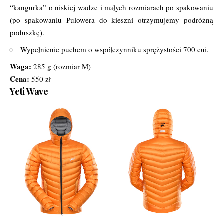
“kangurka” o niskiej wadze i małych rozmiarach po spakowaniu
(po spakowaniu Pulowera do kieszni otrzymujemy podróżną
poduszkę).
Wypełnienie puchem o współczynniku sprężystości 700 cui.
Waga:
285 g (rozmiar M)
Cena:
550 zł
Yeti Wave