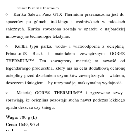
Salewa Puez GTX Thermium
Kurtka Salewa Puez GTX Thermium przeznaczona jest do
spacerów po górach, trekkingu i wędrówkach w rakietach
śnieżnych. Kurtka stworzona została w oparciu o najbardziej
innowacyjne technologie tekstylne.
Kurtka typu parka, wodo- i wiatroodporna z ociepliną
PrimaLoft® Black i materiałem zewnętrznym GORE®
THERMIUM™. Ten zewnętrzny materiał to nowość od
legendarnego producetna, który ma na celu dodatkową ochronę
ociepliny przed działaniem czynników zewnętrznych – wiatrem,
deszczem i śniegiem – by utrzymać jej maksymalną wydajność.
Materiał GORE® THERMIUM™ i zgrzewane szwy
sprawiają, że ocieplina pozostaje sucha nawet podczas lekkiego
opadu deszczu czy śniegu.
Waga:
780 g (L)
Cena:
1649, 90 zł