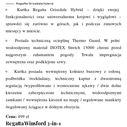
Regatta Grisedale Hybrid
Kurtka Regatta Grisedale Hybrid – dzięki swojej
funkcjonalności oraz uniwersalnemu krojowi i wyglądowi –
sprawdzi się zarówno w górach, jak i podczas zimowych
miesięcy w mieście.
Posiada techniczną ocieplinę Thermo Guard. W pełni
wodoodporny materiał ISOTEX Stretch 15000 chroni przed
najgorszym załamaniem pogody. Trwała impregnacja
zewnętrzna oraz podklejone szwy.
Kurtka posiada: wewnętrzny kołnierz burzowy z osłoną
podbródka /rozkładany, techniczny kaptur z dwustronną
regulacją /wyprofilowane i wzmocnione rękawy / dwie dolne
kieszenie zabezpieczone technicznymi, wodoodpornymi
zamkami / wewnętrzna kieszeń na mapę / regulowane mankiety
/regulowany ściągacz w dolnym obszyciu.
Cena:
499 zł
Regatta Winsford 3-in-1