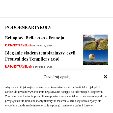
PODOBNE ARTYKUŁY
Echappée Belle 2020. Francja
RUNANDTRAVEL.pl
15 stycznia, 2020
Bieganie śladem templariuszy, czyli
Festival des Templiers 2016
RUNANDTRAVEL.pl
6 listopada, 2016
Zarządzaj zgodą
Aby zapewnić jak najlepsze wrażenia, korzystamy z technologii, takich jak pliki
cookie, do przechowywania i/lub uzyskiwania dostępu do informacji o urządzeniu.
Zgoda na te technologie pozwoli nam przetwarzać dane, takie jak zachowanie podczas
przeglądania lub unikalne identyfikatory na tej stronie. Brak wyrażenia zgody lub
wycofanie zgody może niekorzystnie wpłynąć na niektóre cechy i funkcje.
runandtravel.pl - wszelkie prawa zastrzeżone