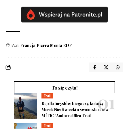
TAGI:
Francja
Pierra Menta EDF
To się czyta!
Trail
Raj dla turystów, biegaczy, kolarzy.
Marek Niedźwiecki o swoim starcie w
MÍTIC / Andorra Ultra Trail
Trail