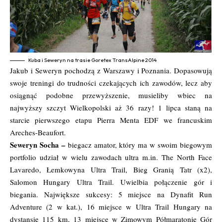
Kuba i Seweryn na trasie Goretex TransAlpine 2014
Jakub i Seweryn pochodzą z Warszawy i Poznania. Dopasowują
swoje treningi do trudności czekających ich zawodów, lecz aby
osiągnąć podobne przewyższenie, musieliby wbiec na
najwyższy szczyt Wielkopolski aż 36 razy! 1 lipca staną na
starcie pierwszego etapu Pierra Menta EDF we francuskim
Areches-Beaufort.
Seweryn Socha –
biegacz amator, który ma w swoim biegowym
portfolio udział w wielu zawodach ultra m.in. The North Face
Lavaredo, Łemkowyna Ultra Trail, Bieg Granią Tatr (x2),
Salomon Hungary Ultra Trail. Uwielbia połączenie gór i
biegania. Największe sukcesy: 5 miejsce na Dynafit Run
Adventure (2 w kat.), 16 miejsce w Ultra Trail Hungary na
dystansie 115 km, 13 miejsce w Zimowym Półmaratonie Gór