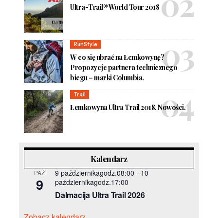
Ultra-Trail® World Tour 2018
RunStyle
W co się ubrać na Łemkowynę?
Propozycje partnera technicznego
biegu – marki Columbia.
Trail
Łemkowyna Ultra Trail 2018. Nowości.
Kalendarz
9 październikagodz.08:00
-
10
PAŹ
9
październikagodz.17:00
Dalmacija Ultra Trail 2026
Zobacz kalendarz