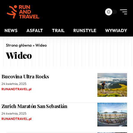
NEWS
ASFALT
TRAIL
RUNSTYLE
WYWIADY
Strona główna
»
Wideo
Wideo
Bucovina Ultra Rocks
24 kwietnia, 2025
RUNANDTRAVEL.pl
Zurich Maratón San Sebastián
24 kwietnia, 2025
RUNANDTRAVEL.pl