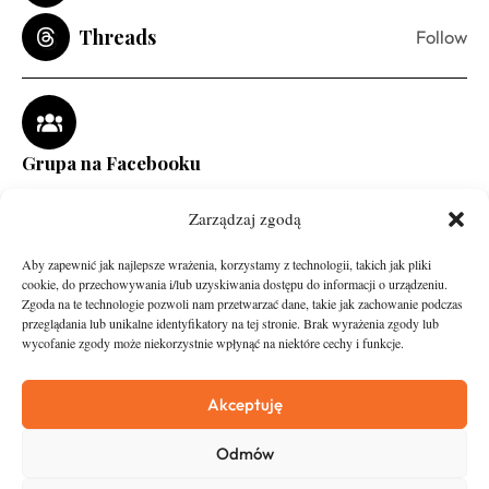
Threads
Follow
Grupa na Facebooku
Zarządzaj zgodą
Aby zapewnić jak najlepsze wrażenia, korzystamy z technologii, takich jak pliki
cookie, do przechowywania i/lub uzyskiwania dostępu do informacji o urządzeniu.
Zgoda na te technologie pozwoli nam przetwarzać dane, takie jak zachowanie podczas
przeglądania lub unikalne identyfikatory na tej stronie. Brak wyrażenia zgody lub
wycofanie zgody może niekorzystnie wpłynąć na niektóre cechy i funkcje.
runandtravel.pl - wszelkie prawa zastrzeżone
News
O nas
Akceptuję
Asfalt
Zostań Patronem
Odmów
Trail
Kontakt