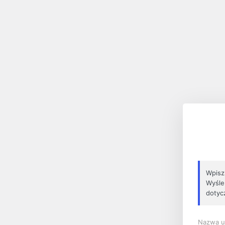
Wpisz
Wyśle
dotyc
Nazwa uż