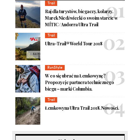
Trail
Raj dla turystów, biegaczy, kolarzy.
Marek Niedźwiecki o swoim starcie w
MÍTIC / Andorra Ultra Trail
Trail
Ultra-Trail® World Tour 2018
RunStyle
W co się ubrać na Łemkowynę?
Propozycje partnera technicznego
biegu – marki Columbia.
Trail
Łemkowyna Ultra Trail 2018. Nowości.