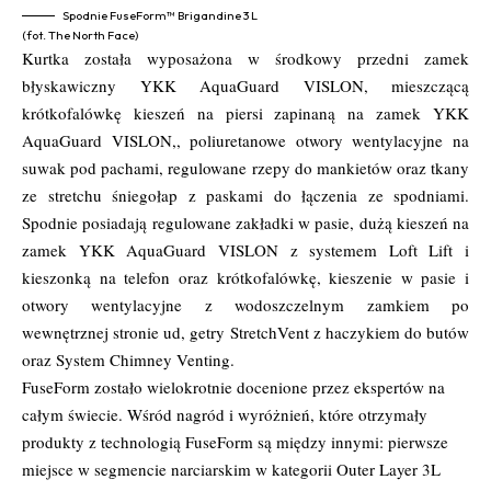
Spodnie FuseForm™ Brigandine 3 L
(fot. The North Face)
Kurtka została wyposażona w środkowy przedni zamek
błyskawiczny YKK AquaGuard VISLON, mieszczącą
krótkofalówkę kieszeń na piersi zapinaną na zamek YKK
AquaGuard VISLON,, poliuretanowe otwory wentylacyjne na
suwak pod pachami, regulowane rzepy do mankietów oraz tkany
ze stretchu śniegołap z paskami do łączenia ze spodniami.
Spodnie posiadają regulowane zakładki w pasie, dużą kieszeń na
zamek YKK AquaGuard VISLON z systemem Loft Lift i
kieszonką na telefon oraz krótkofalówkę, kieszenie w pasie i
otwory wentylacyjne z wodoszczelnym zamkiem po
wewnętrznej stronie ud, getry StretchVent z haczykiem do butów
oraz System Chimney Venting.
FuseForm zostało wielokrotnie docenione przez ekspertów na
całym świecie. Wśród nagród i wyróżnień, które otrzymały
produkty z technologią FuseForm są między innymi: pierwsze
miejsce w segmencie narciarskim w kategorii Outer Layer 3L