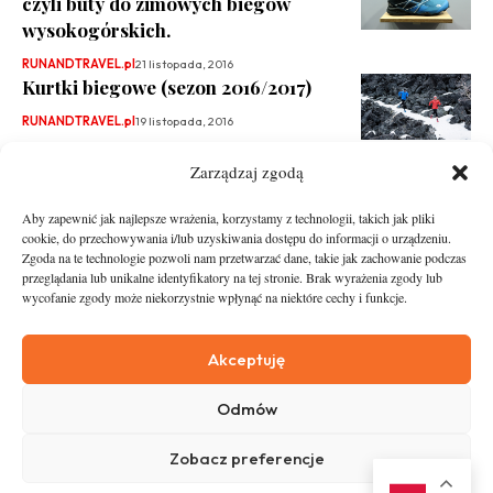
czyli buty do zimowych biegów
wysokogórskich.
RUNANDTRAVEL.pl
21 listopada, 2016
Kurtki biegowe (sezon 2016/2017)
RUNANDTRAVEL.pl
19 listopada, 2016
Zarządzaj zgodą
Aby zapewnić jak najlepsze wrażenia, korzystamy z technologii, takich jak pliki
cookie, do przechowywania i/lub uzyskiwania dostępu do informacji o urządzeniu.
Zgoda na te technologie pozwoli nam przetwarzać dane, takie jak zachowanie podczas
przeglądania lub unikalne identyfikatory na tej stronie. Brak wyrażenia zgody lub
wycofanie zgody może niekorzystnie wpłynąć na niektóre cechy i funkcje.
runandtravel.pl - wszelkie prawa zastrzeżone
News
O nas
Akceptuję
Asfalt
Zostań Patronem
Odmów
Trail
Kontakt
Wywiady
Newsletter
Zobacz preferencje
RunStyle
Polityka prywatności