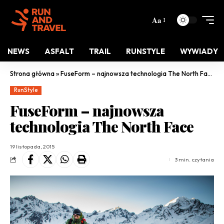
Aa
NEWS
ASFALT
TRAIL
RUNSTYLE
WYWIADY
Strona główna
»
FuseForm – najnowsza technologia The North Face
RunStyle
FuseForm – najnowsza
technologia The North Face
19 listopada, 2015
3 min. czytania