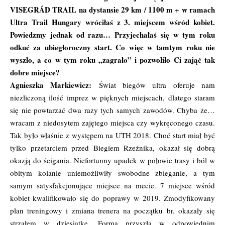
VISEGRÁD TRAIL na dystansie 29 km / 1100 m + w ramach
Ultra Trail Hungary
wróciłaś z 3. miejscem wśród kobiet.
Powiedzmy jednak od razu… Przyjechałaś się w tym roku
odkuć za ubiegłoroczny start. Co więc w tamtym roku nie
wyszło, a co w tym roku „zagrało” i pozwoliło Ci zająć tak
dobre miejsce?
Agnieszka Markiewicz:
Świat biegów ultra oferuje nam
niezliczoną ilość imprez w pięknych miejscach, dlatego staram
się nie powtarzać dwa razy tych samych zawodów. Chyba że…
wracam z niedosytem zajętego miejsca czy wykręconego czasu.
Tak było właśnie z występem na UTH 2018. Choć start miał być
tylko przetarciem przed Biegiem Rzeźnika, okazał się dobrą
okazją do ścigania. Niefortunny upadek w połowie trasy i ból w
obitym kolanie uniemożliwiły swobodne zbieganie, a tym
samym satysfakcjonujące miejsce na mecie. 7 miejsce wśród
kobiet kwalifikowało się do poprawy w 2019. Zmodyfikowany
plan treningowy i zmiana trenera na początku br. okazały się
strzałem w dziesiątkę. Forma przyszła w odpowiednim