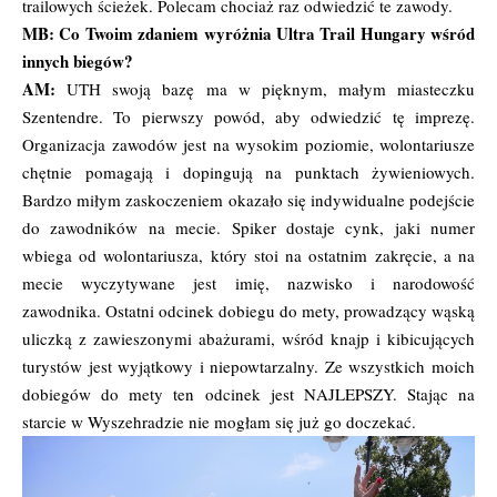
trailowych ścieżek. Polecam chociaż raz odwiedzić te zawody.
MB: Co Twoim zdaniem wyróżnia Ultra Trail Hungary wśród
innych biegów?
AM:
UTH swoją bazę ma w pięknym, małym miasteczku
Szentendre. To pierwszy powód, aby odwiedzić tę imprezę.
Organizacja zawodów jest na wysokim poziomie, wolontariusze
chętnie pomagają i dopingują na punktach żywieniowych.
Bardzo miłym zaskoczeniem okazało się indywidualne podejście
do zawodników na mecie. Spiker dostaje cynk, jaki numer
wbiega od wolontariusza, który stoi na ostatnim zakręcie, a na
mecie wyczytywane jest imię, nazwisko i narodowość
zawodnika. Ostatni odcinek dobiegu do mety, prowadzący wąską
uliczką z zawieszonymi abażurami, wśród knajp i kibicujących
turystów jest wyjątkowy i niepowtarzalny. Ze wszystkich moich
dobiegów do mety ten odcinek jest NAJLEPSZY. Stając na
starcie w Wyszehradzie nie mogłam się już go doczekać.