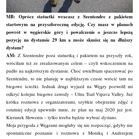
MB: Oprócz statuetki wracasz z Szentendre z pakietem
startowym na przyszłoroczną edycję. Czy masz w planach
powrót w węgierskie góry i powalczenie o jeszcze lepszą
pozycję na dystansie 29 km a może skusisz się na dłuższy
dystans?
AM:
Z Szentendre poza statuetką i pakietem na przyszły rok,
wróciłam też ze zrealizowanym celem – czyli wskoczeniem na
pudło na najkrótszym dystansie. Choć uwielbiam spacerować po
Szentendre, to nie planuję w najbliższym czasie wrócić tam na
biegowe ścieżki. Jednak drugi wyjazd na Węgry pozwolił mi
odkryć kolejne biegowe zawody – Ultra Trail Vipava Valley. Już
krótka rozmowa z organizatorami, szybkie obejrzenie zdjęć z
ostatniej edycji upewniło mnie, że plan na maj 2020 już jest.
Kierunek Słowenia – tylko trzeba będzie wybrać dystans.
Moja przygoda z Węgrami mogłaby się nie rozpocząć, gdyby nie
spontaniczne poznanie i rozmowa z Moniką i Andrzejem