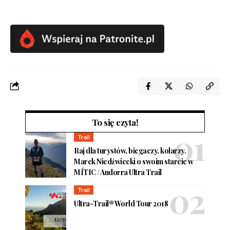
To się czyta!
Trail
Raj dla turystów, biegaczy, kolarzy.
Marek Niedźwiecki o swoim starcie w
MÍTIC / Andorra Ultra Trail
Trail
Ultra-Trail® World Tour 2018