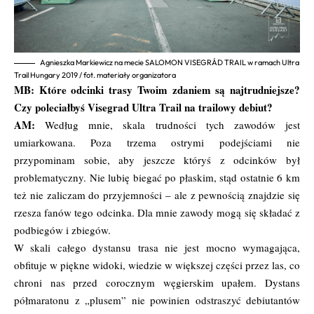
Agnieszka Markiewicz na mecie SALOMON VISEGRÁD TRAIL w ramach Ultra
Trail Hungary 2019 / fot. materiały organizatora
MB: Które odcinki trasy Twoim zdaniem są najtrudniejsze?
Czy poleciałbyś Visegrad Ultra Trail na trailowy debiut?
AM:
Według mnie, skala trudności tych zawodów jest
umiarkowana. Poza trzema ostrymi podejściami nie
przypominam sobie, aby jeszcze któryś z odcinków był
problematyczny. Nie lubię biegać po płaskim, stąd ostatnie 6 km
też nie zaliczam do przyjemności – ale z pewnością znajdzie się
rzesza fanów tego odcinka. Dla mnie zawody mogą się składać z
podbiegów i zbiegów.
W skali całego dystansu trasa nie jest mocno wymagająca,
obfituje w piękne widoki, wiedzie w większej części przez las, co
chroni nas przed corocznym węgierskim upałem. Dystans
półmaratonu z „plusem” nie powinien odstraszyć debiutantów