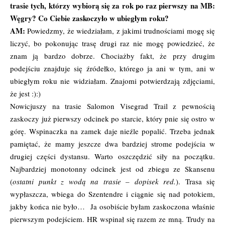
trasie tych, którzy wybiorą się za rok po raz pierwszy na MB:
Węgry? Co Ciebie zaskoczyło w ubiegłym roku?
AM:
Powiedzmy, że wiedziałam, z jakimi trudnościami mogę się
liczyć, bo pokonując trasę drugi raz nie mogę powiedzieć, że
znam ją bardzo dobrze. Chociażby fakt, że przy drugim
podejściu znajduje się źródełko, którego ja ani w tym, ani w
ubiegłym roku nie widziałam. Znajomi potwierdzają zdjęciami,
że jest :):)
Nowicjuszy na trasie Salomon Visegrad Trail z pewnością
zaskoczy już pierwszy odcinek po starcie, który pnie się ostro w
górę. Wspinaczka na zamek daje nieźle popalić. Trzeba jednak
pamiętać, że mamy jeszcze dwa bardziej strome podejścia w
drugiej części dystansu. Warto oszczędzić siły na początku.
Najbardziej monotonny odcinek jest od zbiegu ze Skansenu
(
ostatni punkt z wodą na trasie – dopisek red.
). Trasa się
wypłaszcza, wbiega do Szentendre i ciągnie się nad potokiem,
jakby końca nie było… Ja osobiście byłam zaskoczona właśnie
pierwszym podejściem. HR wspinał się razem ze mną. Trudy na