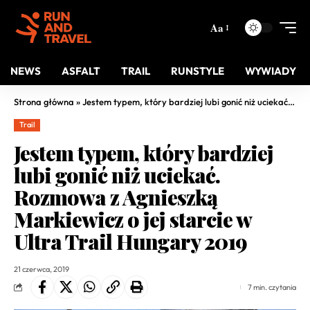
Aa
NEWS
ASFALT
TRAIL
RUNSTYLE
WYWIADY
Strona główna
»
Jestem typem, który bardziej lubi gonić niż uciekać. Rozmowa z Agnieszką Markiewicz o jej starcie w Ultra Trail Hungary 2019
Trail
Jestem typem, który bardziej
lubi gonić niż uciekać.
Rozmowa z Agnieszką
Markiewicz o jej starcie w
Ultra Trail Hungary 2019
21 czerwca, 2019
7 min. czytania