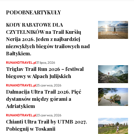
PODOBNE ARTYKUŁY
KODY RABATOWE DLA
CZYTELNIKÓW na Trail Kuršių
Nerija 2026. Jeden z najbardziej
niezwykłych biegów trailowych nad
Bałtykiem.
RUNANDTRAVEL.pl
31 lipca, 2026
Triglav Trail Run 2026 – festiwal
biegowy w Alpach Julijskich
RUNANDTRAVEL.pl
25 czerwca, 2026
Dalmacija Ultra Trail 2026. Pięć
dystansów między górami a
Adriatykiem
RUNANDTRAVEL.pl
23 czerwca, 2026
Chianti Ultra Trail by UTMB 2027.
Pobiegnij w Toskanii