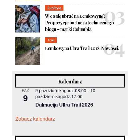
RunStyle
W co się ubrać na Łemkowynę?
Propozycje partnera technicznego
biegu – marki Columbia.
Trail
Łemkowyna Ultra Trail 2018. Nowości.
Kalendarz
9 październikagodz.08:00
-
10
PAŹ
9
październikagodz.17:00
Dalmacija Ultra Trail 2026
Zobacz kalendarz