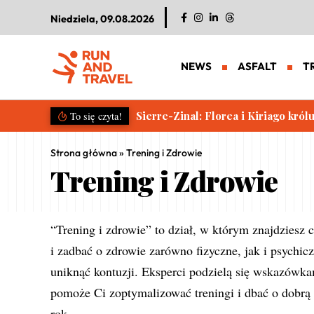
Niedziela, 09.08.2026
NEWS
ASFALT
T
Rekordowa 15. edycja Chudego Wa
To się czyta!
Strona główna
»
Trening i Zdrowie
Trening i Zdrowie
“Trening i zdrowie” to dział, w którym znajdzies
i zadbać o zdrowie zarówno fizyczne, jak i psychic
uniknąć kontuzji. Eksperci podzielą się wskazówkam
pomoże Ci zoptymalizować treningi i dbać o dobrą 
rok.