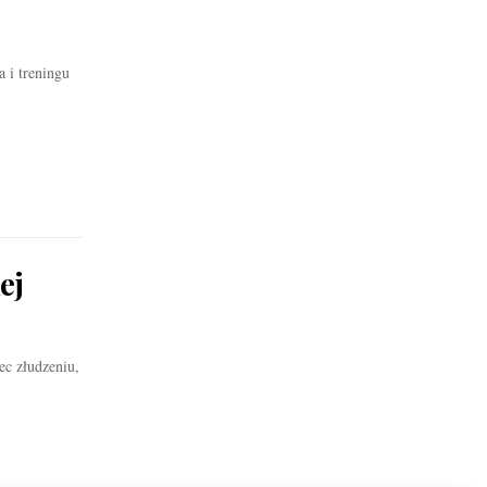
 i treningu
ej
ec złudzeniu,