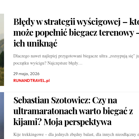
Błędy w strategii wyścigowej – kt
może popełnić biegacz terenowy –
ich uniknąć
Dlaczego nawet najlepiej przygotowani biegacze ultra „rozsypują się” j
początku wyścigu? Najczęstsze błędy…
29 maja, 2026
RUNANDTRAVEL.pl
Sebastian Szotowicz: Czy na
ultramaratonach warto biegać z
kijami? Moja perspektywa
Kije trekkingowe – dla jednych zbędny balast, dla innych nieodłączny 