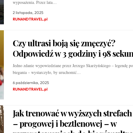
wyposażenia. Przez lata…
2 listopada, 2025
RUNANDTRAVEL.pl
Czy ultrasi boją się zmęczyć?
Odpowiedź w 3 godziny i 98 seku
Jedno zdanie wypowiedziane przez Jerzego Skarżyńskiego – legendę po
biegania – wystarczyło, by uruchomić…
6 października, 2025
RUNANDTRAVEL.pl
Jak trenować w wyższych strefach
– progowej i beztlenowej – w