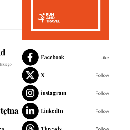
nd
Facebook
Like
lskiego
X
Follow
instagram
Follow
 tętna
LinkedIn
Follow
Threads
Follow