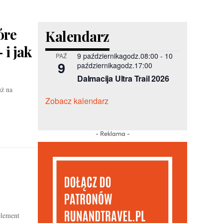
óre
Kalendarz
 i jak
9 październikagodz.08:00
-
10
PAŹ
9
październikagodz.17:00
Dalmacija Ultra Trail 2026
uż na
Zobacz kalendarz
- Reklama -
element