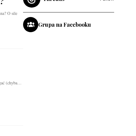
?
na? O sile
Grupa na Facebooku
iegać (chyba…