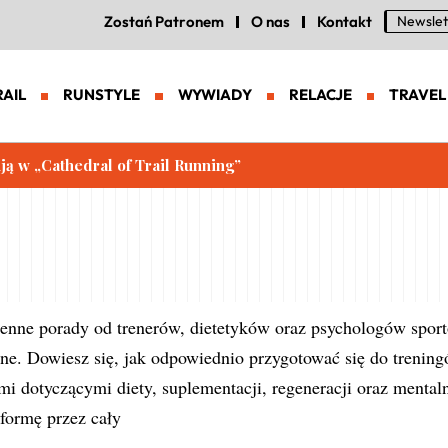
Zostań Patronem
O nas
Kontakt
Newslet
RAIL
RUNSTYLE
WYWIADY
RELACJE
TRAVEL
wrzyńca. Prawie 1800 biegaczy w Beskidzie Żywieckim
z cenne porady od trenerów, dietetyków oraz psychologów spo
zne. Dowiesz się, jak odpowiednio przygotować się do trenin
i dotyczącymi diety, suplementacji, regeneracji oraz mentaln
formę przez cały