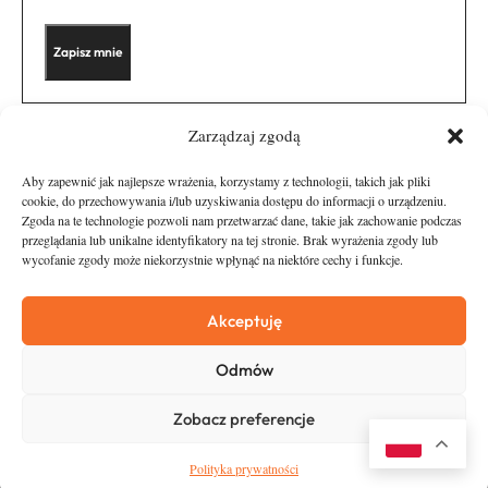
Zarządzaj zgodą
Aby zapewnić jak najlepsze wrażenia, korzystamy z technologii, takich jak pliki
cookie, do przechowywania i/lub uzyskiwania dostępu do informacji o urządzeniu.
Zgoda na te technologie pozwoli nam przetwarzać dane, takie jak zachowanie podczas
przeglądania lub unikalne identyfikatory na tej stronie. Brak wyrażenia zgody lub
wycofanie zgody może niekorzystnie wpłynąć na niektóre cechy i funkcje.
runandtravel.pl - wszelkie prawa zastrzeżone
News
O nas
Akceptuję
Asfalt
Zostań Patronem
Odmów
Trail
Kontakt
Wywiady
Newsletter
Zobacz preferencje
RunStyle
Polityka prywatności
Polityka prywatności