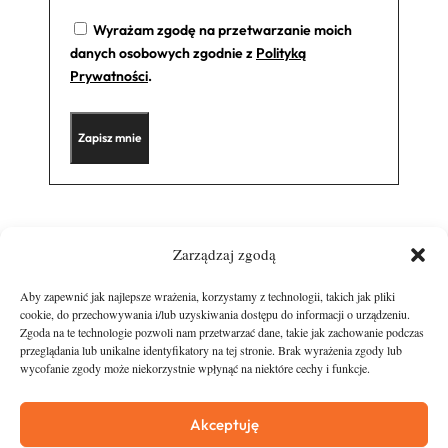
Wyrażam zgodę na przetwarzanie moich
danych osobowych zgodnie z
Polityką
Prywatności
.
Zarządzaj zgodą
Aby zapewnić jak najlepsze wrażenia, korzystamy z technologii, takich jak pliki
cookie, do przechowywania i/lub uzyskiwania dostępu do informacji o urządzeniu.
Zgoda na te technologie pozwoli nam przetwarzać dane, takie jak zachowanie podczas
przeglądania lub unikalne identyfikatory na tej stronie. Brak wyrażenia zgody lub
wycofanie zgody może niekorzystnie wpłynąć na niektóre cechy i funkcje.
runandtravel.pl - wszelkie prawa zastrzeżone
News
O nas
Akceptuję
Asfalt
Zostań Patronem