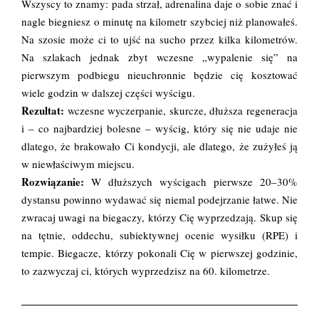
Wszyscy to znamy: pada strzał, adrenalina daje o sobie znać i
nagle biegniesz o minutę na kilometr szybciej niż planowałeś.
Na szosie może ci to ujść na sucho przez kilka kilometrów.
Na szlakach jednak zbyt wczesne „wypalenie się” na
pierwszym podbiegu nieuchronnie będzie cię kosztować
wiele godzin w dalszej części wyścigu.
Rezultat:
wczesne wyczerpanie, skurcze, dłuższa regeneracja
i – co najbardziej bolesne – wyścig, który się nie udaje nie
dlatego, że brakowało Ci kondycji, ale dlatego, że zużyłeś ją
w niewłaściwym miejscu.
Rozwiązanie:
W dłuższych wyścigach pierwsze 20–30%
dystansu powinno wydawać się niemal podejrzanie łatwe. Nie
zwracaj uwagi na biegaczy, którzy Cię wyprzedzają. Skup się
na tętnie, oddechu, subiektywnej ocenie wysiłku (RPE) i
tempie. Biegacze, którzy pokonali Cię w pierwszej godzinie,
to zazwyczaj ci, których wyprzedzisz na 60. kilometrze.