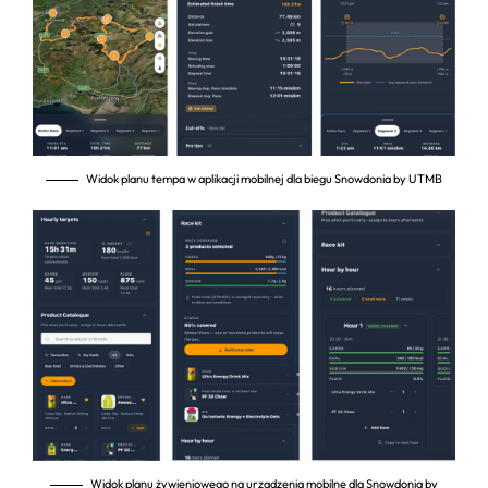
Widok planu tempa w aplikacji mobilnej dla biegu Snowdonia by UTMB
Widok planu żywieniowego na urządzenia mobilne dla Snowdonia by