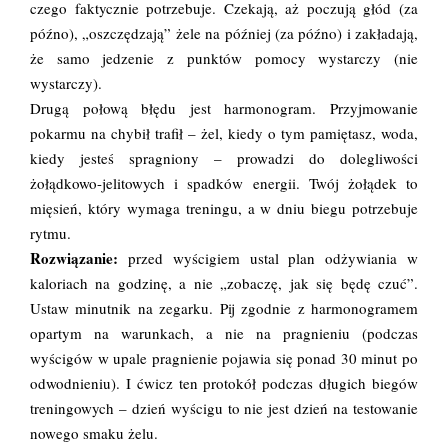
czego faktycznie potrzebuje. Czekają, aż poczują głód (za
późno), „oszczędzają” żele na później (za późno) i zakładają,
że samo jedzenie z punktów pomocy wystarczy (nie
wystarczy).
Drugą połową błędu jest harmonogram. Przyjmowanie
pokarmu na chybił trafił – żel, kiedy o tym pamiętasz, woda,
kiedy jesteś spragniony – prowadzi do dolegliwości
żołądkowo-jelitowych i spadków energii. Twój żołądek to
mięsień, który wymaga treningu, a w dniu biegu potrzebuje
rytmu.
Rozwiązanie:
przed wyścigiem ustal plan odżywiania w
kaloriach na godzinę, a nie „zobaczę, jak się będę czuć”.
Ustaw minutnik na zegarku. Pij zgodnie z harmonogramem
opartym na warunkach, a nie na pragnieniu (podczas
wyścigów w upale pragnienie pojawia się ponad 30 minut po
odwodnieniu). I ćwicz ten protokół podczas długich biegów
treningowych – dzień wyścigu to nie jest dzień na testowanie
nowego smaku żelu.