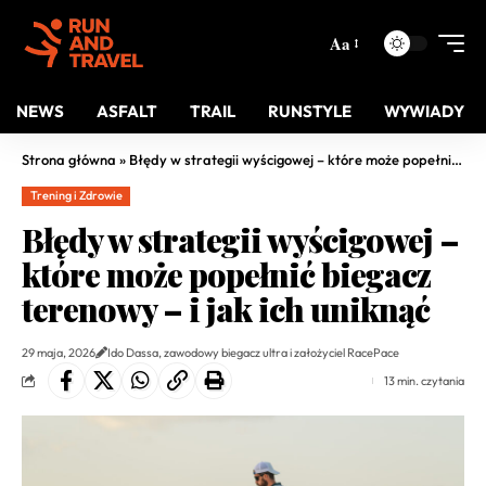
Aa
NEWS
ASFALT
TRAIL
RUNSTYLE
WYWIADY
Strona główna
»
Błędy w strategii wyścigowej – które może popełnić biegacz terenowy – i jak ich uniknąć
Trening i Zdrowie
Błędy w strategii wyścigowej –
które może popełnić biegacz
terenowy – i jak ich uniknąć
29 maja, 2026
Ido Dassa, zawodowy biegacz ultra i założyciel RacePace
13 min. czytania