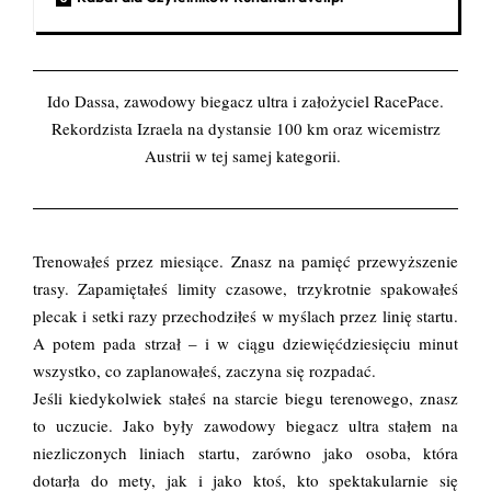
Ido Dassa
, zawodowy biegacz ultra i założyciel
RacePace.
Rekordzista Izraela na dystansie 100 km oraz wicemistrz
Austrii w tej samej kategorii.
Trenowałeś przez miesiące. Znasz na pamięć przewyższenie
trasy. Zapamiętałeś limity czasowe, trzykrotnie spakowałeś
plecak i setki razy przechodziłeś w myślach przez linię startu.
A potem pada strzał – i w ciągu dziewięćdziesięciu minut
wszystko, co zaplanowałeś, zaczyna się rozpadać.
Jeśli kiedykolwiek stałeś na starcie biegu terenowego, znasz
to uczucie. Jako były zawodowy biegacz ultra stałem na
niezliczonych liniach startu, zarówno jako osoba, która
dotarła do mety, jak i jako ktoś, kto spektakularnie się