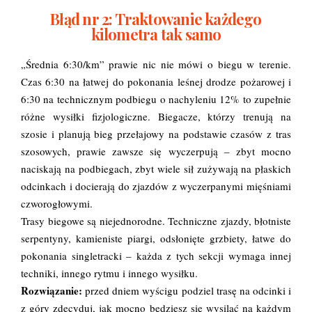
Błąd nr 2: Traktowanie każdego
kilometra tak samo
„Średnia 6:30/km” prawie nic nie mówi o biegu w terenie.
Czas 6:30 na łatwej do pokonania leśnej drodze pożarowej i
6:30 na technicznym podbiegu o nachyleniu 12% to zupełnie
różne wysiłki fizjologiczne. Biegacze, którzy trenują na
szosie i planują bieg przełajowy na podstawie czasów z tras
szosowych, prawie zawsze się wyczerpują – zbyt mocno
naciskają na podbiegach, zbyt wiele sił zużywają na płaskich
odcinkach i docierają do zjazdów z wyczerpanymi mięśniami
czworogłowymi.
Trasy biegowe są niejednorodne. Techniczne zjazdy, błotniste
serpentyny, kamieniste piargi, odsłonięte grzbiety, łatwe do
pokonania singletracki – każda z tych sekcji wymaga innej
techniki, innego rytmu i innego wysiłku.
Rozwiązanie:
przed dniem wyścigu podziel trasę na odcinki i
z góry zdecyduj, jak mocno będziesz się wysilać na każdym