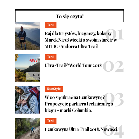
To się czyta!
Trail
Raj dla turystów, biegaczy, kolarzy.
Marek Niedźwiecki o swoim starcie w
MÍTIC / Andorra Ultra Trail
Trail
Ultra-Trail® World Tour 2018
RunStyle
W co się ubrać na Łemkowynę?
Propozycje partnera technicznego
biegu – marki Columbia.
Trail
Łemkowyna Ultra Trail 2018. Nowości.