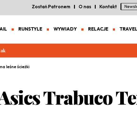
Zostań Patronem
O nas
Kontakt
Newsl
AIL
RUNSTYLE
WYWIADY
RELACJE
TRAVE
eneracja zaawansowanych butów trailowych
a leśne ścieżki
Asics Trabuco Te