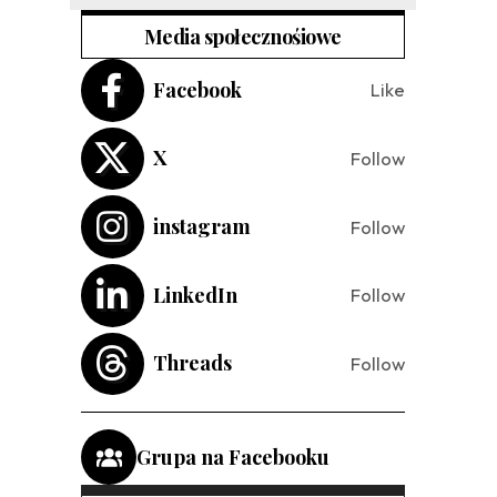
Media społecznośiowe
Facebook
Like
X
Follow
instagram
Follow
LinkedIn
Follow
Threads
Follow
Grupa na Facebooku