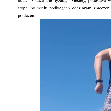
butach z dużą amortyzacją. Niestety, podeszwa w
stopą, po wielu podbiegach odczuwam zmęczenie 
podłożem.