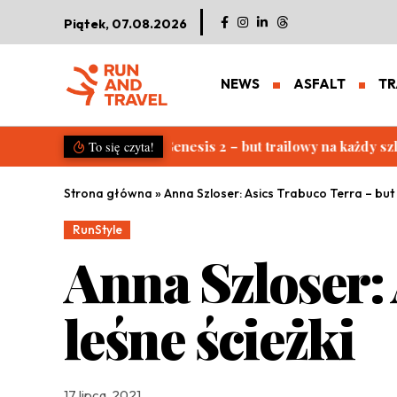
Piątek, 07.08.2026
NEWS
ASFALT
TR
Salomon S/LAB Genesis 2. Nowa g
To się czyta!
Strona główna
»
Anna Szloser: Asics Trabuco Terra – but n
RunStyle
Anna Szloser: 
leśne ścieżki
17 lipca, 2021