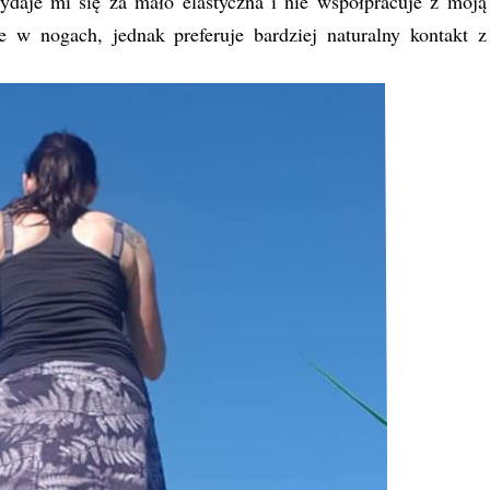
ydaje mi się za mało elastyczna i nie współpracuje z moją
w nogach, jednak preferuje bardziej naturalny kontakt z