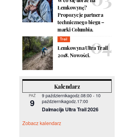
W co się ubrać na
Łemkowynę?
Propozycje partnera
technicznego biegu –
marki Columbia.
Trail
Łemkowyna Ultra Trail
2018. Nowości.
Kalendarz
9 październikagodz.08:00
-
10
PAŹ
9
październikagodz.17:00
Dalmacija Ultra Trail 2026
Zobacz kalendarz