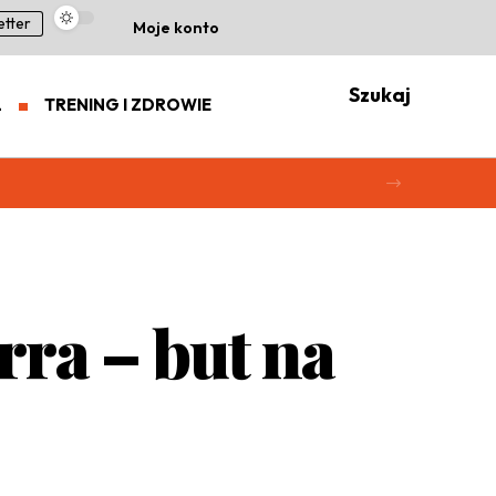
etter
Moje konto
Szukaj
L
TRENING I ZDROWIE
rra – but na