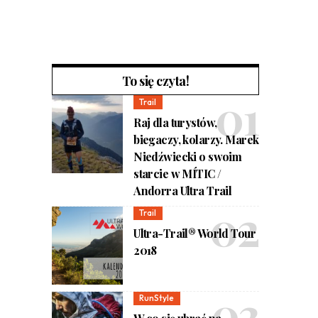
To się czyta!
Trail
Raj dla turystów,
biegaczy, kolarzy. Marek
Niedźwiecki o swoim
starcie w MÍTIC /
Andorra Ultra Trail
Trail
Ultra-Trail® World Tour
2018
RunStyle