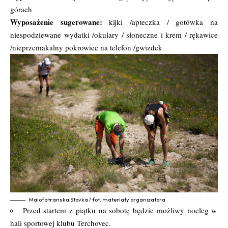
górach
Wyposażenie sugerowane:
kijki /apteczka / gotówka na
niespodziewane wydatki /okulary / słoneczne i krem / rękawice
/nieprzemakalny pokrowiec na telefon /gwizdek
Malofatranska Stovka / fot. materiały organizatora
Przed startem z piątku na sobotę będzie możliwy nocleg w
hali sportowej klubu Terchovec.