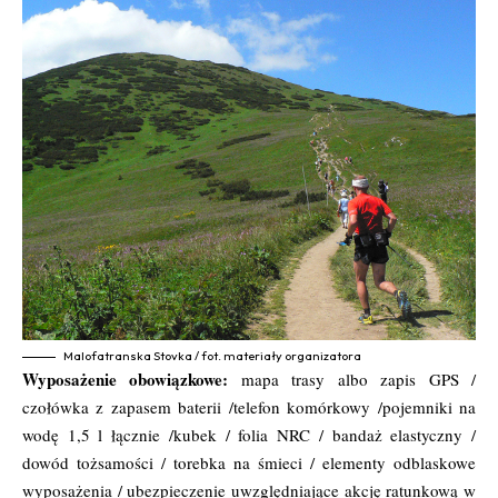
Malofatranska Stovka / fot. materiały organizatora
Wyposażenie obowiązkowe:
mapa trasy albo zapis GPS /
czołówka z zapasem baterii /telefon komórkowy /pojemniki na
wodę 1,5 l łącznie /kubek / folia NRC / bandaż elastyczny /
dowód tożsamości / torebka na śmieci / elementy odblaskowe
wyposażenia / ubezpieczenie uwzględniające akcję ratunkową w