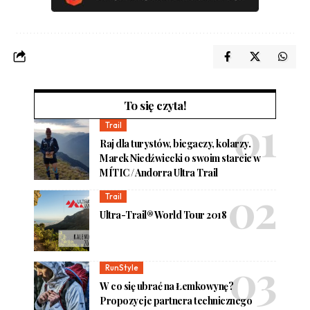
To się czyta!
Trail
Raj dla turystów, biegaczy, kolarzy.
Marek Niedźwiecki o swoim starcie w
MÍTIC / Andorra Ultra Trail
Trail
Ultra-Trail® World Tour 2018
RunStyle
W co się ubrać na Łemkowynę?
Propozycje partnera technicznego