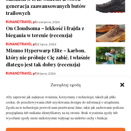
generacja zaawansowanych butów
trailowych
RUNANDTRAVEL.pl
6 sierpnia, 2026
On Cloudsoma – lekkość i frajda z
biegania w terenie (recenzja)
RUNANDTRAVEL.pl
22 lipca, 2026
Mizuno Hyperwarp Elite – karbon,
który nie próbuje Cię zabić. I właśnie
dlatego jest tak dobry (recenzja)
RUNANDTRAVEL.pl
18 lipca, 2026
Zarządzaj zgodą
Aby zapewnić jak najlepsze wrażenia, korzystamy z technologii, takich jak pliki
cookie, do przechowywania i/lub uzyskiwania dostępu do informacji o urządzeniu.
Zgoda na te technologie pozwoli nam przetwarzać dane, takie jak zachowanie podczas
przeglądania lub unikalne identyfikatory na tej stronie. Brak wyrażenia zgody lub
wycofanie zgody może niekorzystnie wpłynąć na niektóre cechy i funkcje.
runandtravel.pl - wszelkie prawa zastrzeżone