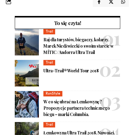
To się czyta!
Trail
Raj dla turystów, biegaczy, kolarzy.
Marek Niedźwiecki o swoim starcie w
MÍTIC / Andorra Ultra Trail
Trail
Ultra-Trail® World Tour 2018
RunStyle
W co się ubrać na Łemkowynę?
Propozycje partnera technicznego
biegu – marki Columbia.
Trail
Łemkowyna Ultra Trail 2018. Nowości.