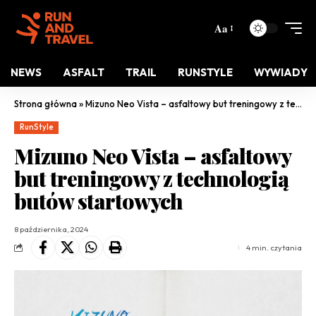
Aa
NEWS
ASFALT
TRAIL
RUNSTYLE
WYWIADY
Strona główna
»
Mizuno Neo Vista – asfaltowy but treningowy z technologią butów startowych
RunStyle
Mizuno Neo Vista – asfaltowy
but treningowy z technologią
butów startowych
8 października, 2024
4 min. czytania