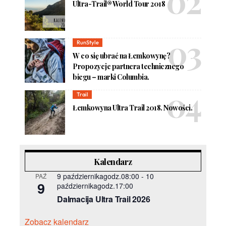
Ultra-Trail® World Tour 2018
RunStyle
W co się ubrać na Łemkowynę?
Propozycje partnera technicznego
biegu – marki Columbia.
Trail
Łemkowyna Ultra Trail 2018. Nowości.
Kalendarz
9 październikagodz.08:00
-
10
PAŹ
9
październikagodz.17:00
Dalmacija Ultra Trail 2026
Zobacz kalendarz