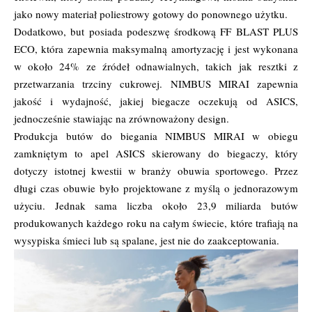
jako nowy materiał poliestrowy gotowy do ponownego użytku.
Dodatkowo, but posiada podeszwę środkową FF BLAST PLUS
ECO, która zapewnia maksymalną amortyzację i jest wykonana
w około 24% ze źródeł odnawialnych, takich jak resztki z
przetwarzania trzciny cukrowej. NIMBUS MIRAI zapewnia
jakość i wydajność, jakiej biegacze oczekują od ASICS,
jednocześnie stawiając na zrównoważony design.
Produkcja butów do biegania NIMBUS MIRAI w obiegu
zamkniętym to apel ASICS skierowany do biegaczy, który
dotyczy istotnej kwestii w branży obuwia sportowego. Przez
długi czas obuwie było projektowane z myślą o jednorazowym
użyciu. Jednak sama liczba około 23,9 miliarda butów
produkowanych każdego roku na całym świecie, które trafiają na
wysypiska śmieci lub są spalane, jest nie do zaakceptowania.