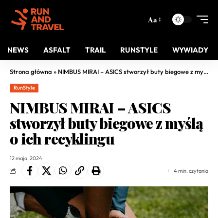
Aa
NEWS
ASFALT
TRAIL
RUNSTYLE
WYWIADY
Strona główna
»
NIMBUS MIRAI – ASICS stworzył buty biegowe z myślą o ich recyklingu
RunStyle
NIMBUS MIRAI – ASICS
stworzył buty biegowe z myślą
o ich recyklingu
12 maja, 2024
4 min. czytania