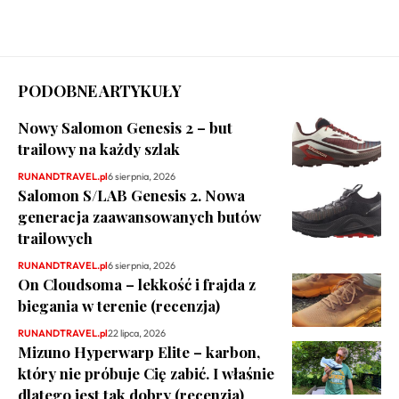
PODOBNE ARTYKUŁY
Nowy Salomon Genesis 2 – but
trailowy na każdy szlak
RUNANDTRAVEL.pl
6 sierpnia, 2026
Salomon S/LAB Genesis 2. Nowa
generacja zaawansowanych butów
trailowych
RUNANDTRAVEL.pl
6 sierpnia, 2026
On Cloudsoma – lekkość i frajda z
biegania w terenie (recenzja)
RUNANDTRAVEL.pl
22 lipca, 2026
Mizuno Hyperwarp Elite – karbon,
który nie próbuje Cię zabić. I właśnie
dlatego jest tak dobry (recenzja)