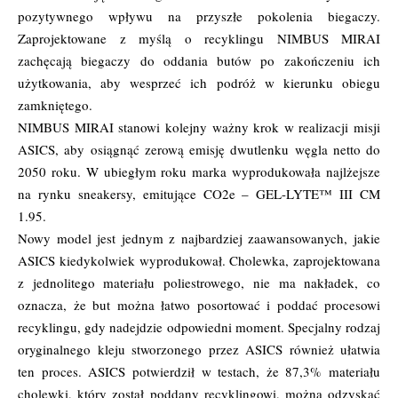
pozytywnego wpływu na przyszłe pokolenia biegaczy.
Zaprojektowane z myślą o recyklingu NIMBUS MIRAI
zachęcają biegaczy do oddania butów po zakończeniu ich
użytkowania, aby wesprzeć ich podróż w kierunku obiegu
zamkniętego.
NIMBUS MIRAI stanowi kolejny ważny krok w realizacji misji
ASICS, aby osiągnąć zerową emisję dwutlenku węgla netto do
2050 roku. W ubiegłym roku marka wyprodukowała najlżejsze
na rynku sneakersy, emitujące CO2e – GEL-LYTE™ III CM
1.95.
Nowy model jest jednym z najbardziej zaawansowanych, jakie
ASICS kiedykolwiek wyprodukował. Cholewka, zaprojektowana
z jednolitego materiału poliestrowego, nie ma nakładek, co
oznacza, że but można łatwo posortować i poddać procesowi
recyklingu, gdy nadejdzie odpowiedni moment. Specjalny rodzaj
oryginalnego kleju stworzonego przez ASICS również ułatwia
ten proces. ASICS potwierdził w testach, że 87,3% materiału
cholewki, który został poddany recyklingowi, można odzyskać