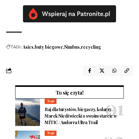
TAGI:
Asics
buty biegowe
Nimbus
recycling
To się czyta!
Trail
Raj dla turystów, biegaczy, kolarzy.
Marek Niedźwiecki o swoim starcie w
MÍTIC / Andorra Ultra Trail
Trail