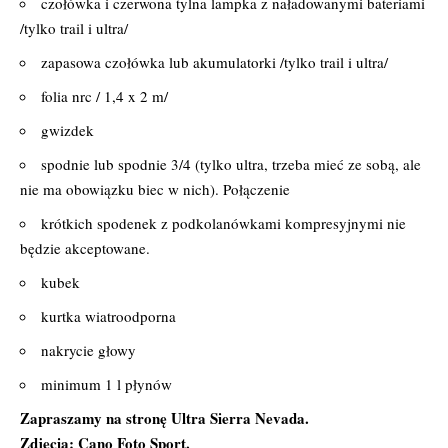
czołówka i czerwona tylna lampka z naładowanymi bateriami
/tylko trail i ultra/
zapasowa czołówka lub akumulatorki /tylko trail i ultra/
folia nrc / 1,4 x 2 m/
gwizdek
spodnie lub spodnie 3/4 (tylko ultra, trzeba mieć ze sobą, ale
nie ma obowiązku biec w nich). Połączenie
krótkich spodenek z podkolanówkami kompresyjnymi nie
będzie akceptowane.
kubek
kurtka wiatroodporna
nakrycie głowy
minimum 1 l płynów
Zapraszamy na stronę Ultra Sierra Nevada.
Zdjęcia:
Cano Foto Sport.