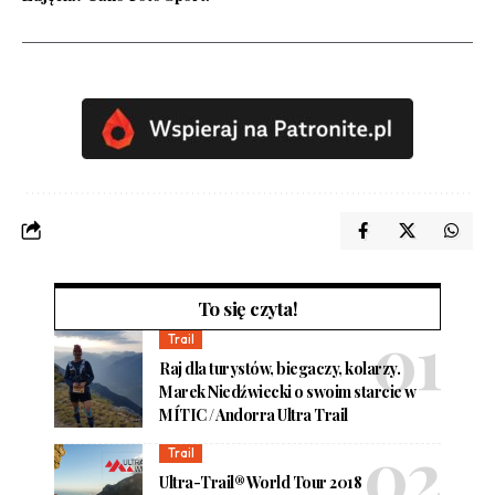
To się czyta!
Trail
Raj dla turystów, biegaczy, kolarzy.
Marek Niedźwiecki o swoim starcie w
MÍTIC / Andorra Ultra Trail
Trail
Ultra-Trail® World Tour 2018