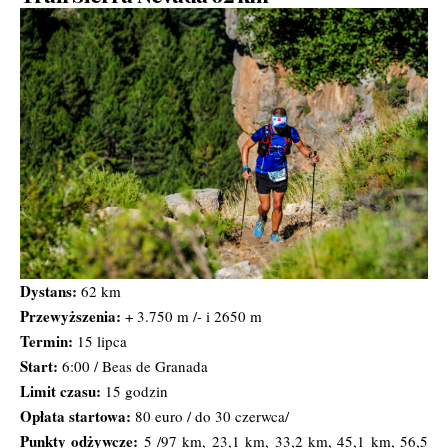
Dystans:
62 km
Przewyższenia:
+ 3.750 m /- i 2650 m
Termin:
15 lipca
Start:
6:00 / Beas de Granada
Limit czasu:
15 godzin
Opłata startowa:
80 euro / do 30 czerwca/
Punkty odżywcze:
5 /97 km, 23,1 km, 33,2 km, 45,1 km, 56,5