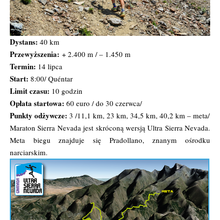
Dystans:
40 km
Przewyższenia:
+ 2.400 m / – 1.450 m
Termin:
14 lipca
Start:
8:00/ Quéntar
Limit czasu:
10 godzin
Opłata startowa:
60 euro / do 30 czerwca/
Punkty odżywcze:
3 /11,1 km, 23 km, 34,5 km, 40,2 km – meta/
Maraton Sierra Nevada jest skróconą wersją Ultra Sierra Nevada.
Meta biegu znajduje się Pradollano, znanym ośrodku
narciarskim.