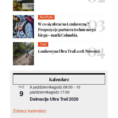
RunStyle
W co się ubrać na Łemkowynę?
Propozycje partnera technicznego
biegu – marki Columbia.
Trail
Łemkowyna Ultra Trail 2018. Nowości.
Kalendarz
9 październikagodz.08:00
-
10
PAŹ
9
październikagodz.17:00
Dalmacija Ultra Trail 2026
Zobacz kalendarz