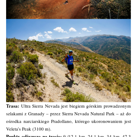
Trasa:
Ultra Sierra Nevada jest biegiem górskim prowadzonym
szlakami z Granady – przez Sierra Nevada Natural Park – aż do
ośrodka narciarskiego Pradollano, którego ukoronowaniem jest
Veleta’s Peak (3100 m).
Punkty odżywcze na trasie:
9 /12,1 km, 24,1 km, 34 km, 47,3