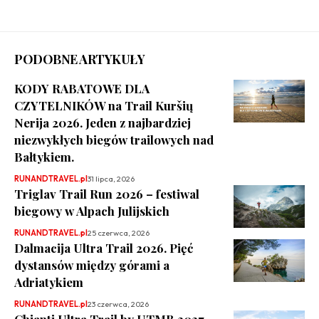
PODOBNE ARTYKUŁY
KODY RABATOWE DLA
CZYTELNIKÓW na Trail Kuršių
Nerija 2026. Jeden z najbardziej
niezwykłych biegów trailowych nad
Bałtykiem.
RUNANDTRAVEL.pl
31 lipca, 2026
Triglav Trail Run 2026 – festiwal
biegowy w Alpach Julijskich
RUNANDTRAVEL.pl
25 czerwca, 2026
Dalmacija Ultra Trail 2026. Pięć
dystansów między górami a
Adriatykiem
RUNANDTRAVEL.pl
23 czerwca, 2026
Chianti Ultra Trail by UTMB 2027.