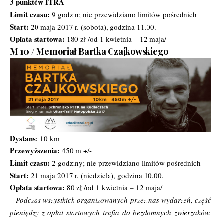
3 punktów ITRA
Limit czasu:
9 godzin; nie przewidziano limitów pośrednich
Start:
20 maja 2017 r. (sobota), godzina 11.00.
Opłata startowa:
180 zł /od 1 kwietnia – 12 maja/
M 10 /
Memoriał Bartka Czajkowskiego
Dystans:
10 km
Przewyższenia:
450 m +/-
Limit czasu:
2 godziny; nie przewidziano limitów pośrednich
Start:
21 maja 2017 r. (niedziela), godzina 10.00.
Opłata startowa:
80 zł /od 1 kwietnia – 12 maja/
– Podczas wszystkich organizowanych przez nas wydarzeń, część
pieniędzy z opłat startowych trafia do bezdomnych zwierzaków.