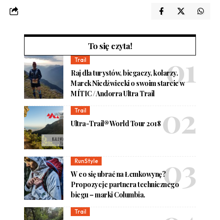
To się czyta!
Trail
Raj dla turystów, biegaczy, kolarzy.
Marek Niedźwiecki o swoim starcie w
MÍTIC / Andorra Ultra Trail
Trail
Ultra-Trail® World Tour 2018
RunStyle
W co się ubrać na Łemkowynę?
Propozycje partnera technicznego
biegu – marki Columbia.
Trail