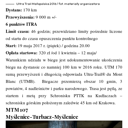
Ultra Trail Małopolska 2016 / fot. materiały organizatora
Dystans:
170 km
Przewyższenia:
9 000 m +/-
6 punktów ITRA
Limit czasu:
46 godzin; przewidziano limity pośrednie liczone
od startu do czasu opuszczenia punktu kontrolnego
Start:
19 maja 2017 r. (piątek) / godzina 20.00
Opłata startowa:
320 zł /od 1 kwietnia – 12 maja/
Warunkiem udziału w biegu jest udokumentowanie ukończenia
biegu na dystansie co namniej 100 km w 2016 roku. UTM 170
sumą przewyższeń i długością odpowiada Ultra-Trail® du Mont
Blanc (UTMB). Biegacze przemierzą obszar 10 gmin, 3
powiatów, 4 nadleśnictw i parku narodowego. Trasa jest pętlą, ze
startem i metą przy Schronisku PTTK na Kudłaczach –
schronisku górskim położonym zaledwie 45 km od Krakowa.
MTM 107
Myślenice-Turbacz-Myślenice