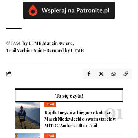
TAGI:
by UTMB
Marcin Świerc
Trail Verbier Saint-Bernard by UTMB
To się czyta!
Trail
Raj dla turystów, biegaczy, kolarzy.
Marek Niedźwiecki o swoim starcie w
MÍTIC / Andorra Ultra Trail
Trail