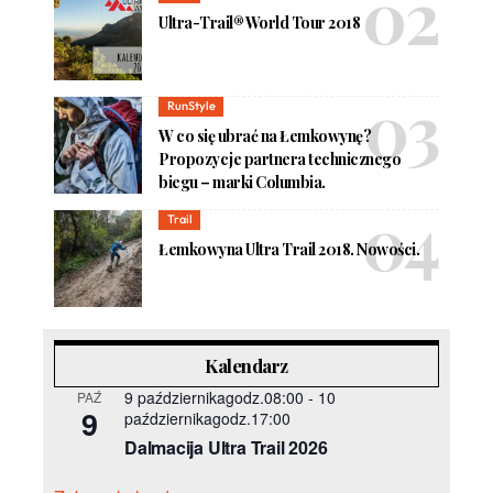
Ultra-Trail® World Tour 2018
RunStyle
W co się ubrać na Łemkowynę?
Propozycje partnera technicznego
biegu – marki Columbia.
Trail
Łemkowyna Ultra Trail 2018. Nowości.
Kalendarz
9 październikagodz.08:00
-
10
PAŹ
9
październikagodz.17:00
Dalmacija Ultra Trail 2026