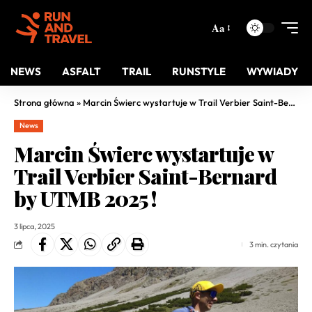
Aa
NEWS
ASFALT
TRAIL
RUNSTYLE
WYWIADY
Strona główna
»
Marcin Świerc wystartuje w Trail Verbier Saint-Bernard by UTMB 2025 !
News
Marcin Świerc wystartuje w
Trail Verbier Saint-Bernard
by UTMB 2025 !
3 lipca, 2025
3 min. czytania