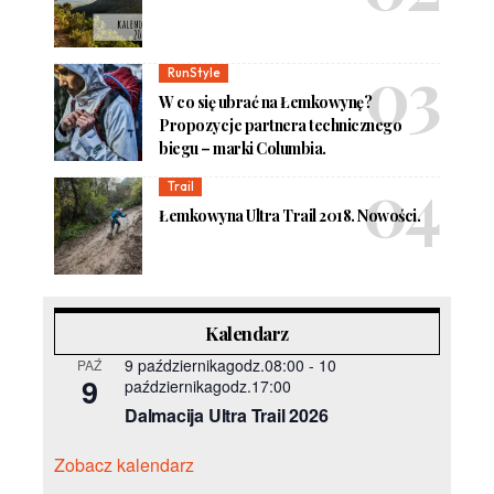
RunStyle
W co się ubrać na Łemkowynę?
Propozycje partnera technicznego
biegu – marki Columbia.
Trail
Łemkowyna Ultra Trail 2018. Nowości.
Kalendarz
9 październikagodz.08:00
-
10
PAŹ
9
październikagodz.17:00
Dalmacija Ultra Trail 2026
Zobacz kalendarz