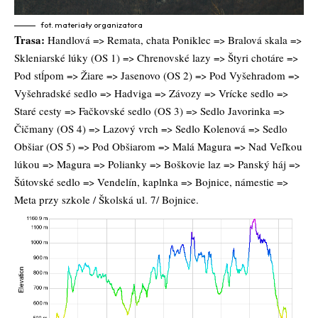
fot. materiały organizatora
Trasa:
Handlová => Remata, chata Poniklec => Bralová skala =>
Skleniarské lúky (OS 1) => Chrenovské lazy => Štyri chotáre =>
Pod stĺpom => Žiare => Jasenovo (OS 2) => Pod Vyšehradom =>
Vyšehradské sedlo => Hadviga => Závozy => Vrícke sedlo =>
Staré cesty => Fačkovské sedlo (OS 3) => Sedlo Javorinka =>
Čičmany (OS 4) => Lazový vrch => Sedlo Kolenová => Sedlo
Obšiar (OS 5) => Pod Obšiarom => Malá Magura => Nad Veľkou
lúkou => Magura => Polianky => Boškovie laz => Panský háj =>
Šútovské sedlo => Vendelín, kaplnka => Bojnice, námestie =>
Meta przy szkole / Školská ul. 7/ Bojnice.