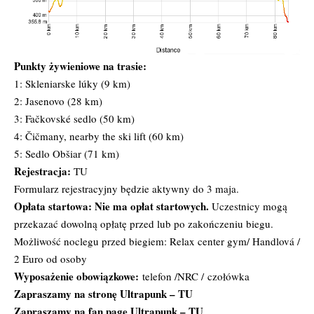
Punkty żywieniowe na trasie:
1: Skleniarske lúky (9 km)
2: Jasenovo (28 km)
3: Fačkovské sedlo (50 km)
4: Čičmany, nearby the ski lift (60 km)
5: Sedlo Obšiar (71 km)
Rejestracja:
TU
Formularz rejestracyjny będzie aktywny do 3 maja.
Opłata startowa:
Nie ma opłat startowych.
Uczestnicy mogą
przekazać dowolną opłatę przed lub po zakończeniu biegu.
Możliwość noclegu przed biegiem: Relax center gym/ Handlová /
2 Euro od osoby
Wyposażenie obowiązkowe:
telefon /NRC / czołówka
Zapraszamy na stronę Ultrapunk –
TU
Zapraszamy na fan page Ultrapunk –
TU