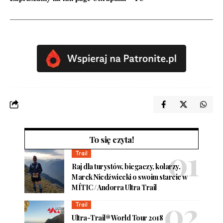
To się czyta!
Trail
Raj dla turystów, biegaczy, kolarzy.
Marek Niedźwiecki o swoim starcie w
MÍTIC / Andorra Ultra Trail
Trail
Ultra-Trail® World Tour 2018