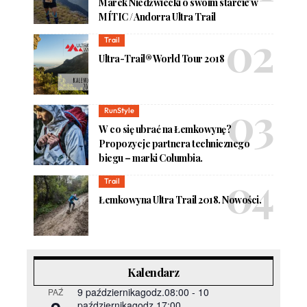
Marek Niedźwiecki o swoim starcie w
MÍTIC / Andorra Ultra Trail
Trail
Ultra-Trail® World Tour 2018
RunStyle
W co się ubrać na Łemkowynę?
Propozycje partnera technicznego
biegu – marki Columbia.
Trail
Łemkowyna Ultra Trail 2018. Nowości.
Kalendarz
9 październikagodz.08:00
-
10
PAŹ
październikagodz.17:00