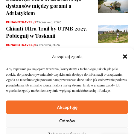
dystansów między górami a
Adriatykiem
RUNANDTRAVEL.pl
23 czerwca, 2026
Chianti Ultra Trail by UTMB 2027.
Pobiegnij w Toskanii
RUNANDTRAVEL.pl
4 czerwca, 2026
Zarządzaj zgodą
Aby zapewnić jak najlepsze wrażenia, korzystamy z technologii, takich jak pliki
cookie, do przechowywania i/lub uzyskiwania dostępu do informacji o urządzeniu.
Zgoda na te technologie pozwoli nam przetwarzać dane, takie jak zachowanie podczas
przeglądania lub unikalne identyfikatory na tej stronie. Brak wyrażenia zgody lub
wycofanie zgody może niekorzystnie wpłynąć na niektóre cechy i funkcje.
runandtravel.pl - wszelkie prawa zastrzeżone
News
O nas
Akceptuję
Asfalt
Zostań Patronem
Odmów
Trail
Kontakt
Wywiady
Newsletter