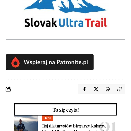
To się czyta!
Trail
Raj dla turystów, biegaczy, kolarzy.