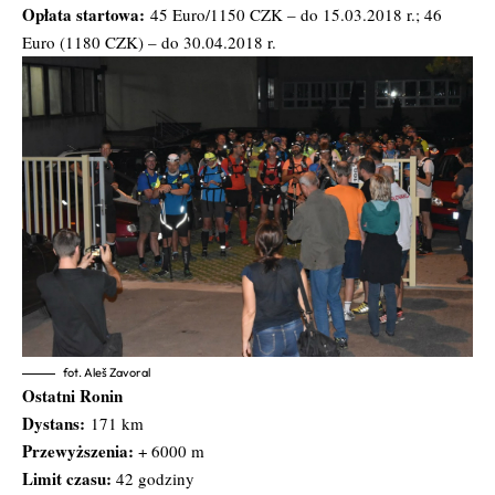
Opłata startowa:
45 Euro/1150 CZK – do 15.03.2018 r.; 46
Euro (1180 CZK) – do 30.04.2018 r.
fot. Aleš Zavoral
Ostatni Ronin
Dystans:
171 km
Przewyższenia:
+ 6000 m
Limit czasu:
42 godziny