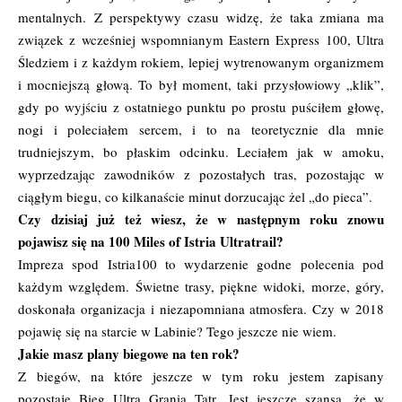
mentalnych. Z perspektywy czasu widzę, że taka zmiana ma
związek z wcześniej wspomnianym Eastern Express 100, Ultra
Śledziem i z każdym rokiem, lepiej wytrenowanym organizmem
i mocniejszą głową. To był moment, taki przysłowiowy „klik”,
gdy po wyjściu z ostatniego punktu po prostu puściłem głowę,
nogi i poleciałem sercem, i to na teoretycznie dla mnie
trudniejszym, bo płaskim odcinku. Leciałem jak w amoku,
wyprzedzając zawodników z pozostałych tras, pozostając w
ciągłym biegu, co kilkanaście minut dorzucając żel „do pieca”.
Czy dzisiaj już też wiesz, że w następnym roku znowu
pojawisz się na 100 Miles of Istria Ultratrail?
Impreza spod Istria100 to wydarzenie godne polecenia pod
każdym względem. Świetne trasy, piękne widoki, morze, góry,
doskonała organizacja i niezapomniana atmosfera. Czy w 2018
pojawię się na starcie w Labinie? Tego jeszcze nie wiem.
Jakie masz plany biegowe na ten rok?
Z biegów, na które jeszcze w tym roku jestem zapisany
pozostaje Bieg Ultra Granią Tatr. Jest jeszcze szansa, że w