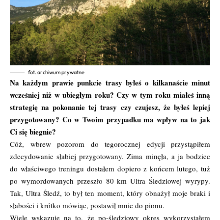
fot. archiwum prywatne
Na każdym prawie punkcie trasy byłeś o kilkanaście minut
wcześniej niż w ubiegłym roku? Czy w tym roku miałeś inną
strategię na pokonanie tej trasy czy czujesz, że byłeś lepiej
przygotowany? Co w Twoim przypadku ma wpływ na to jak
Ci się biegnie?
Cóż, wbrew pozorom do tegorocznej edycji przystąpiłem
zdecydowanie słabiej przygotowany. Zima minęła, a ja bodziec
do właściwego treningu dostałem dopiero z końcem lutego, tuż
po wymordowanych przeszło 80 km Ultra Śledziowej wyrypy.
Tak, Ultra Śledź, to był ten moment, który obnażył moje braki i
słabości i krótko mówiąc, postawił mnie do pionu.
Wiele wskazuje na to, że po-śledziowy okres wykorzystałem