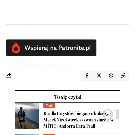
To się czyta!
Trail
Raj dla turystów, biegaczy, kolarzy.
Marek Niedźwiecki o swoim starcie w
MÍTIC / Andorra Ultra Trail