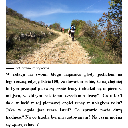
fot. archiwum prywatne
W relacji na swoim blogu napisałeś „Gdy jechałem na
tegoroczną edycję Istria100, żartowałem sobie, że najchętniej
to bym przespał pierwszą część trasy i obudził się dopiero w
miejscu, w którym rok temu zszedłem z trasy”. Co tak Ci
dało w kość w tej pierwszej części trasy w ubiegłym roku?
Jaka w ogóle jest trasa Istrii? Co sprawić może dużą
trudność? Na co trzeba być przygotowanym? Na czym można
się „przejechać”?