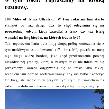
rozmowę.
100 Miles of Istria Ultratrail.
W tym roku na linii startu
stanąłeś po raz drugi. Czy to chęć odegrania się na
poprzedniej edycji, kiedy zszedłeś z trasy czy też Istrię
wpisałeś na listę biegów, na których trzeba być?
Tak, tegoroczna Istria była moją drugą próbą zmierzenia się z
tym urokliwym „stumilowcem” (171 km). Mój powrót na trasę
tego biegu widzę bardziej jako chęć przekroczenia pewnej
niewidzialnej granicy, której w zeszłym roku nie udało mi się
przekroczyć, aniżeli odgrywania się na trasie jako takiej.
Jechałem tam bardzo zdeterminowany, aby nie tylko ukończyć
ten bieg, ale zrobić to w przyzwoitym stylu, z uśmiechem na
ustach i w dobrym zdrowiu… co zresztą udało mi się osiągnąć.