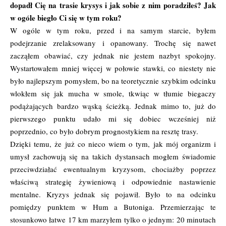
dopadł Cię na trasie krysys i jak sobie z nim poradziłeś? Jak
w ogóle biegło Ci się w tym roku?
W ogóle w tym roku, przed i na samym starcie, byłem
podejrzanie zrelaksowany i opanowany. Trochę się nawet
zacząłem obawiać, czy jednak nie jestem nazbyt spokojny.
Wystartowałem mniej więcej w połowie stawki, co niestety nie
było najlepszym pomysłem, bo na teoretycznie szybkim odcinku
wlokłem się jak mucha w smole, tkwiąc w tłumie biegaczy
podążających bardzo wąską ścieżką. Jednak mimo to, już do
pierwszego punktu udało mi się dobiec wcześniej niż
poprzednio, co było dobrym prognostykiem na resztę trasy.
Dzięki temu, że już co nieco wiem o tym, jak mój organizm i
umysł zachowują się na takich dystansach mogłem świadomie
przeciwdziałać ewentualnym kryzysom, chociażby poprzez
właściwą strategię żywieniową i odpowiednie nastawienie
mentalne. Kryzys jednak się pojawił. Było to na odcinku
pomiędzy punktem w Hum a Butoniga. Przemierzając te
stosunkowo łatwe 17 km marzyłem tylko o jednym: 20 minutach