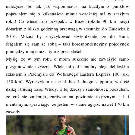
należycie, bo tak jak wspomniałaś, na każdym z punktów
pojawiałem się o kilkanaście minut wcześniej niż w zeszłym
roku! Co więcej, do przepaku w Buzet (około 90 km trasy)
dotarłem z blisko godzinną przewagą w stosunku do Gniewka z
2016. Można by zaryzykować stwierdzenie, że do Hum,
ścigałem się sam ze sobą – taki korespondencyjny pojedynek
pomiędzy mną teraz a tym z przeszłości.
Myślę, że w tym roku o moim sukcesie nie zaważyło samo
przygotowanie fizyczne. Wiele mi dał samotny bieg niebieskim
szlakiem z Przemyśla do Wołosatego Eastern Express 100 (ok.
150 km). Wyruszyłem na szlak bez żadnego supportu, w dość
dziką i trudną trasę. Wtedy, w tej dziczy i samotności, poczułem,
że coś się zmieniło, zarówno na poziomie fizycznym, jak i
mentalnym, sprawiając, że jestem w stanie ugryźć nawet 170 km
zawody.