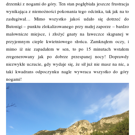
drzemki z nogami do góry. Ten stan pogłębiała jeszcze frustracja
wynikająca z niemożności pokonania tego odcinka, tak jak na to
zasługiwał… Mimo wszystko jakoś udało się dotrzeć do
Butonigi – punktu zlokalizowanego przy małej zaporze – bardzo
malownicze miejsce, i złożyć gnaty na ławeczce skąpanej w
przyjemnym cieple kwietniowego słońca. Zamknąłem oczy, i
mimo iż nie zapadałem w sen, to po 15 minutach wstałem
zregenerowany jak po dobrze przespanej nocy! Doprawdy
niezwykłe uczucie, gdy wydaje się, że sił już nie masz na nic, a
taki kwadrans odpoczynku nagle wywraca wszystko do góry
nogami!