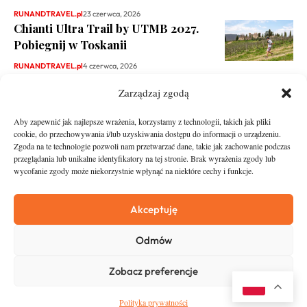
RUNANDTRAVEL.pl
23 czerwca, 2026
Chianti Ultra Trail by UTMB 2027.
Pobiegnij w Toskanii
RUNANDTRAVEL.pl
4 czerwca, 2026
Zarządzaj zgodą
Aby zapewnić jak najlepsze wrażenia, korzystamy z technologii, takich jak pliki
cookie, do przechowywania i/lub uzyskiwania dostępu do informacji o urządzeniu.
Zgoda na te technologie pozwoli nam przetwarzać dane, takie jak zachowanie podczas
przeglądania lub unikalne identyfikatory na tej stronie. Brak wyrażenia zgody lub
wycofanie zgody może niekorzystnie wpłynąć na niektóre cechy i funkcje.
runandtravel.pl - wszelkie prawa zastrzeżone
News
O nas
Akceptuję
Asfalt
Zostań Patronem
Odmów
Trail
Kontakt
Wywiady
Newsletter
Zobacz preferencje
RunStyle
Polityka prywatności
Polityka prywatności