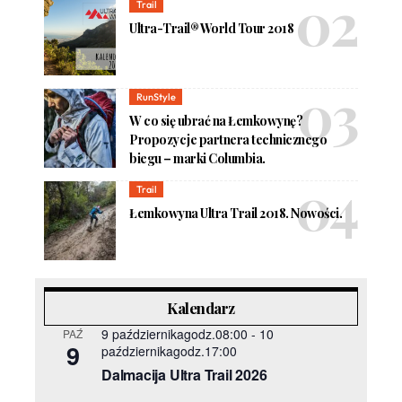
Trail
Ultra-Trail® World Tour 2018
RunStyle
W co się ubrać na Łemkowynę?
Propozycje partnera technicznego
biegu – marki Columbia.
Trail
Łemkowyna Ultra Trail 2018. Nowości.
Kalendarz
9 październikagodz.08:00
-
10
PAŹ
9
październikagodz.17:00
Dalmacija Ultra Trail 2026