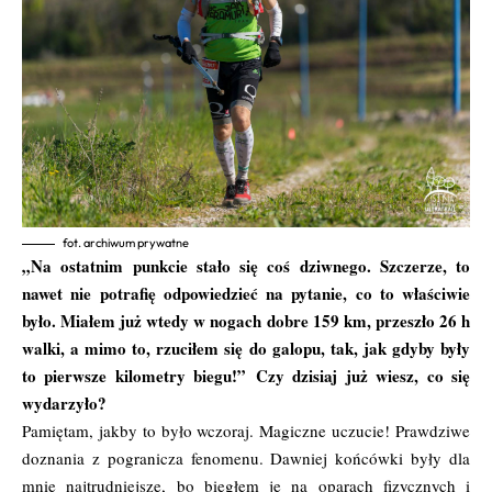
fot. archiwum prywatne
„Na ostatnim punkcie stało się coś dziwnego. Szczerze, to
nawet nie potrafię odpowiedzieć na pytanie, co to właściwie
było. Miałem już wtedy w nogach dobre 159 km, przeszło 26 h
walki, a mimo to, rzuciłem się do galopu, tak, jak gdyby były
to pierwsze kilometry biegu!”
Czy dzisiaj już wiesz, co się
wydarzyło?
Pamiętam, jakby to było wczoraj. Magiczne uczucie! Prawdziwe
doznania z pogranicza fenomenu. Dawniej końcówki były dla
mnie najtrudniejsze, bo biegłem je na oparach fizycznych i