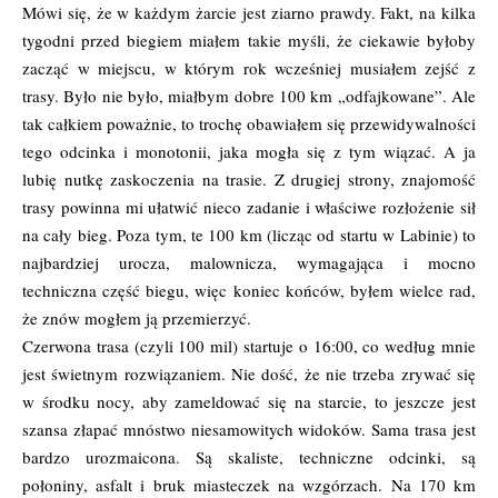
Mówi się, że w każdym żarcie jest ziarno prawdy. Fakt, na kilka
tygodni przed biegiem miałem takie myśli, że ciekawie byłoby
zacząć w miejscu, w którym rok wcześniej musiałem zejść z
trasy. Było nie było, miałbym dobre 100 km „odfajkowane”. Ale
tak całkiem poważnie, to trochę obawiałem się przewidywalności
tego odcinka i monotonii, jaka mogła się z tym wiązać. A ja
lubię nutkę zaskoczenia na trasie. Z drugiej strony, znajomość
trasy powinna mi ułatwić nieco zadanie i właściwe rozłożenie sił
na cały bieg. Poza tym, te 100 km (licząc od startu w Labinie) to
najbardziej urocza, malownicza, wymagająca i mocno
techniczna część biegu, więc koniec końców, byłem wielce rad,
że znów mogłem ją przemierzyć.
Czerwona trasa (czyli 100 mil) startuje o 16:00, co według mnie
jest świetnym rozwiązaniem. Nie dość, że nie trzeba zrywać się
w środku nocy, aby zameldować się na starcie, to jeszcze jest
szansa złapać mnóstwo niesamowitych widoków. Sama trasa jest
bardzo urozmaicona. Są skaliste, techniczne odcinki, są
połoniny, asfalt i bruk miasteczek na wzgórzach. Na 170 km