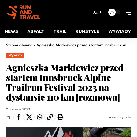
Aa
NEWS
ASFALT
TRAIL
RUNSTYLE
WYWIADY
Strona główna
»
Agnieszka Markiewicz przed startem Innsbruck Alpine Trailrun Festival 2023 na dystansie 110 km [rozmowa]
Wywiady
Agnieszka Markiewicz przed
startem Innsbruck Alpine
Trailrun Festival 2023 na
dystansie 110 km [rozmowa]
2 czerwca, 2023
4 min. czytania