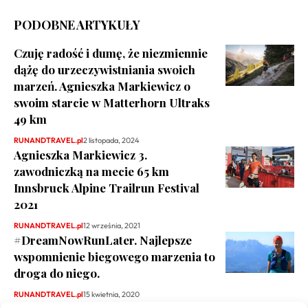
PODOBNE ARTYKUŁY
Czuję radość i dumę, że niezmiennie
dążę do urzeczywistniania swoich
marzeń. Agnieszka Markiewicz o
swoim starcie w Matterhorn Ultraks
49 km
RUNANDTRAVEL.pl
2 listopada, 2024
Agnieszka Markiewicz 3.
zawodniczką na mecie 65 km
Innsbruck Alpine Trailrun Festival
2021
RUNANDTRAVEL.pl
12 września, 2021
#DreamNowRunLater. Najlepsze
wspomnienie biegowego marzenia to
droga do niego.
RUNANDTRAVEL.pl
15 kwietnia, 2020