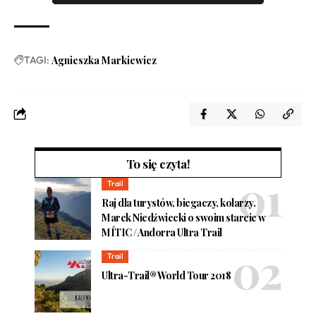
TAGI:
Agnieszka Markiewicz
To się czyta!
Trail
Raj dla turystów, biegaczy, kolarzy.
Marek Niedźwiecki o swoim starcie w
MÍTIC / Andorra Ultra Trail
Trail
Ultra-Trail® World Tour 2018