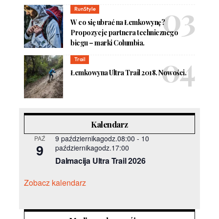
RunStyle
W co się ubrać na Łemkowynę?
Propozycje partnera technicznego
biegu – marki Columbia.
Trail
Łemkowyna Ultra Trail 2018. Nowości.
Kalendarz
9 październikagodz.08:00
-
10
PAŹ
9
październikagodz.17:00
Dalmacija Ultra Trail 2026
Zobacz kalendarz