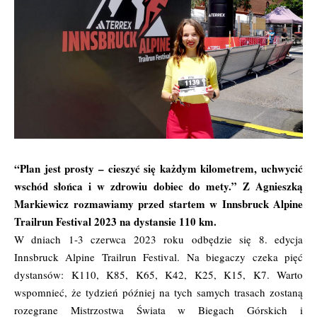
“Plan jest prosty – cieszyć się każdym kilometrem, uchwycić
wschód słońca i w zdrowiu dobiec do mety.” Z Agnieszką
Markiewicz rozmawiamy przed startem w Innsbruck Alpine
Trailrun Festival 2023 na dystansie 110 km.
W dniach 1-3 czerwca 2023 roku odbędzie się 8. edycja
Innsbruck Alpine Trailrun Festival. Na biegaczy czeka pięć
dystansów: K110, K85, K65, K42, K25, K15, K7. Warto
wspomnieć, że tydzień później na tych samych trasach zostaną
rozegrane Mistrzostwa Świata w Biegach Górskich i