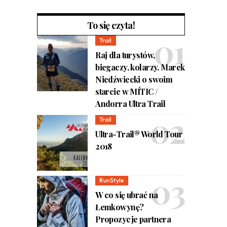
To się czyta!
Trail
Raj dla turystów,
biegaczy, kolarzy. Marek
Niedźwiecki o swoim
starcie w MÍTIC /
Andorra Ultra Trail
Trail
Ultra-Trail® World Tour
2018
RunStyle
W co się ubrać na
Łemkowynę?
Propozycje partnera