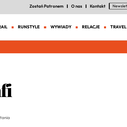
Zostań Patronem
O nas
Kontakt
Newslet
RAIL
RUNSTYLE
WYWIADY
RELACJE
TRAVEL
eneracja zaawansowanych butów trailowych
fi
ytania