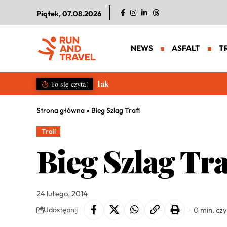
Piątek, 07.08.2026
NEWS
ASFALT
T
Salomon S/LAB Genesis 2. Nowa g
To się czyta!
Strona główna
»
Bieg Szlag Trafi
Trail
Bieg Szlag Tra
24 lutego, 2014
0 min. cz
Udostępnij