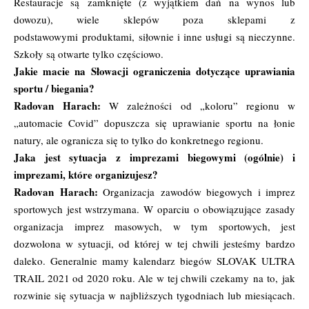
Restauracje są zamknięte (z wyjątkiem dań na wynos lub
dowozu), wiele sklepów poza sklepami z
podstawowymi produktami, siłownie i inne usługi są nieczynne.
Szkoły są otwarte tylko częściowo.
Jakie macie na Słowacji ograniczenia dotyczące uprawiania
sportu / biegania?
Radovan Harach:
W zależności od „koloru” regionu w
„automacie Covid” dopuszcza się uprawianie sportu na łonie
natury, ale ogranicza się to tylko do konkretnego regionu.
Jaka jest sytuacja z imprezami biegowymi (ogólnie) i
imprezami, które organizujesz?
Radovan Harach:
Organizacja
zawodów biegowych i imprez
sportowych jest wstrzymana. W oparciu o obowiązujące zasady
organizacja imprez masowych, w tym sportowych, jest
dozwolona w sytuacji, od której w tej chwili jesteśmy bardzo
daleko. Generalnie mamy kalendarz biegów SLOVAK ULTRA
TRAIL 2021 od 2020 roku. Ale w tej chwili czekamy
na
to, jak
rozwinie się sytuacja w najbliższych tygodniach lub miesiącach.