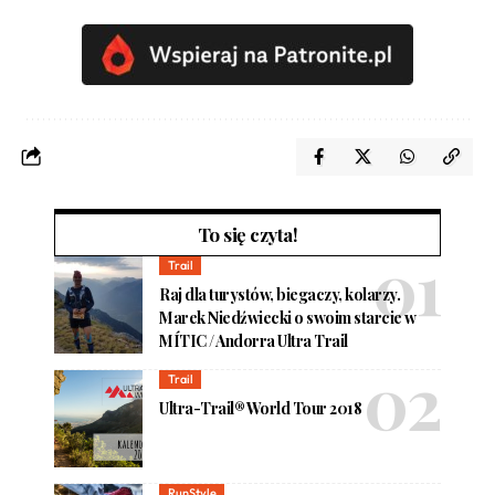
To się czyta!
Trail
Raj dla turystów, biegaczy, kolarzy.
Marek Niedźwiecki o swoim starcie w
MÍTIC / Andorra Ultra Trail
Trail
Ultra-Trail® World Tour 2018
RunStyle