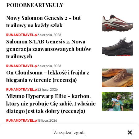
PODOBNE ARTYKUŁY
Nowy Salomon Genesis 2 – but
trailowy na każdy szlak
RUNANDTRAVEL.pl
6 sierpnia, 2026
Salomon S/LAB Genesis 2. Nowa
generacja zaawansowanych butów
trailowych
RUNANDTRAVEL.pl
6 sierpnia, 2026
On Cloudsoma – lekkość i frajda z
biegania w terenie (recenzja)
RUNANDTRAVEL.pl
22 lipca, 2026
Mizuno Hyperwarp Elite – karbon,
który nie próbuje Cię zabić. I właśnie
dlatego jest tak dobry (recenzja)
RUNANDTRAVEL.pl
18 lipca, 2026
Zarządzaj zgodą