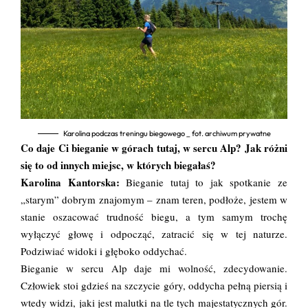
Karolina podczas treningu biegowego _ fot. archiwum prywatne
Co daje Ci bieganie w górach tutaj, w sercu Alp? Jak różni
się to od innych miejsc, w których biegałaś?
Karolina Kantorska:
Bieganie tutaj to jak spotkanie ze
„starym” dobrym znajomym – znam teren, podłoże, jestem w
stanie oszacować trudność biegu, a tym samym trochę
wyłączyć głowę i odpocząć, zatracić się w tej naturze.
Podziwiać widoki i głęboko oddychać.
Bieganie w sercu Alp daje mi wolność, zdecydowanie.
Człowiek stoi gdzieś na szczycie góry, oddycha pełną piersią i
wtedy widzi, jaki jest malutki na tle tych majestatycznych gór.