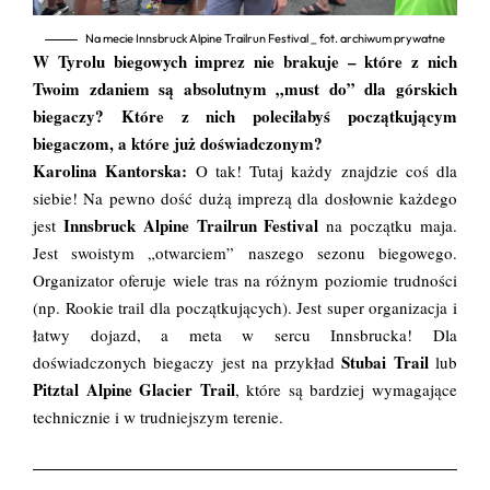
Na mecie Innsbruck Alpine Trailrun Festival _ fot. archiwum prywatne
W Tyrolu biegowych imprez nie brakuje – które z nich
Twoim zdaniem są absolutnym „must do” dla górskich
biegaczy? Które z nich poleciłabyś początkującym
biegaczom, a które już doświadczonym?
Karolina Kantorska:
O tak! Tutaj każdy znajdzie coś dla
siebie! Na pewno dość dużą imprezą dla dosłownie każdego
Innsbruck Alpine Trailrun Festival
jest
na początku maja.
Jest swoistym „otwarciem” naszego sezonu biegowego.
Organizator oferuje wiele tras na różnym poziomie trudności
(np. Rookie trail dla początkujących). Jest super organizacja i
łatwy dojazd, a meta w sercu Innsbrucka! Dla
Stubai Trail
doświadczonych biegaczy jest na przykład
lub
Pitztal Alpine Glacier Trail
, które są bardziej wymagające
technicznie i w trudniejszym terenie.