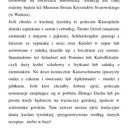
dosłownie na obrzeżach Innsbrucka. Atrakcją dla całej
rodziny będzie też Muzeum Świata Kryształów Svarowskiego
(w Wattens).
Jeśli chodzi o kuchnię tyrolską to polecam Käsespätzle
(kluski zapiekane z serem i cebulką), Tiroler Gröstl (smażone
ziemniaki z mięsem i jajkiem), Schlutzkrapfen (pierogi z
farszem ze szpinaku i sera) oraz Knödel w zupie lub
serwowane z sałatką (knedle np. z boczkiem czy serem).
Standardowo też Schnitzel mit Pommes lub Kartoffelsalat-
czyli duży kotlet schabowy z frytkami lub sałatką z
ziemniaków. Na deser koniecznie Kaiserschmarrn (puszysty
omlet z cukrem i owocami) lub Apfelstrudel – strudel z
jabłkiem. Jeśli ktoś chciałby dobrze zjeść, polecam
restauracje znajdujące się w pobliżu Złotego Dachu lub po
prostu kiedy będziecie na wycieczce górskiej, zjedzcie w
schronisku górskim. Tam zawsze można zjeść tradycyjne
dania kuchni tyrolskiej, przygotowywane według starych
receptur- niebo w buzi!