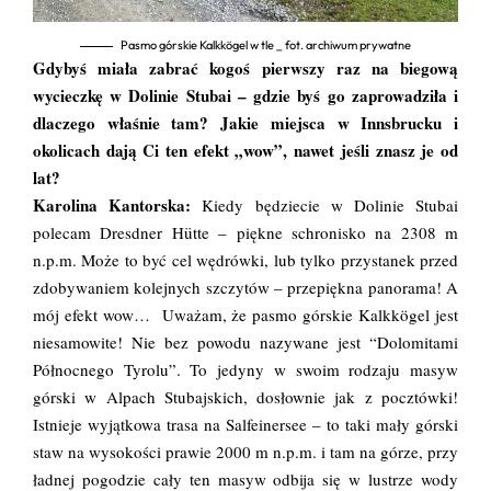
Pasmo górskie Kalkkögel w tle _ fot. archiwum prywatne
Gdybyś miała zabrać kogoś pierwszy raz na biegową
wycieczkę w Dolinie Stubai – gdzie byś go zaprowadziła i
dlaczego właśnie tam? Jakie miejsca w Innsbrucku i
okolicach dają Ci ten efekt „wow”, nawet jeśli znasz je od
lat?
Karolina Kantorska:
Kiedy będziecie w Dolinie Stubai
polecam Dresdner Hütte – piękne schronisko na 2308 m
n.p.m. Może to być cel wędrówki, lub tylko przystanek przed
zdobywaniem kolejnych szczytów – przepiękna panorama! A
mój efekt wow… Uważam, że pasmo górskie Kalkkögel jest
niesamowite! Nie bez powodu nazywane jest “Dolomitami
Północnego Tyrolu”. To jedyny w swoim rodzaju masyw
górski w Alpach Stubajskich, dosłownie jak z pocztówki!
Istnieje wyjątkowa trasa na Salfeinersee – to taki mały górski
staw na wysokości prawie 2000 m n.p.m. i tam na górze, przy
ładnej pogodzie cały ten masyw odbija się w lustrze wody