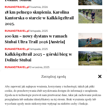
RUNANDTRAVEL.pl
11 kwietnia, 2026
18 km pełnego skupienia. Karolina
Kantorska o starcie w Kalkkögeltrail
2025.
RUNANDTRAVEL.pl
1 listopada, 2025
100 km – nowy dystans w ramach
Stubai Ultra Trail 2026 [Austria]
RUNANDTRAVEL.pl
1 listopada, 2025
Kalkkögeltrail 2025 – górski bieg w
Dolinie Stubai
RUNANDTRAVEL.pl
10 września, 2025
Zarządzaj zgodą
Aby zapewnić jak najlepsze wrażenia, korzystamy z technologii, takich jak pliki
cookie, do przechowywania i/lub uzyskiwania dostępu do informacji o urządzeniu.
Zgoda na te technologie pozwoli nam przetwarzać dane, takie jak zachowanie podczas
przeglądania lub unikalne identyfikatory na tej stronie. Brak wyrażenia zgody lub
wycofanie zgody może niekorzystnie wpłynąć na niektóre cechy i funkcje.