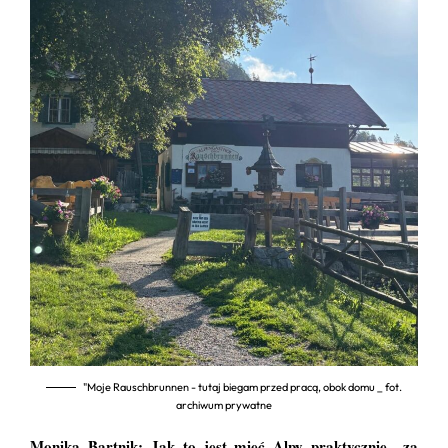
"Moje Rauschbrunnen - tutaj biegam przed pracą, obok domu _ fot.
archiwum prywatne
Monika Bartnik: Jak to jest mieć Alpy praktycznie „za