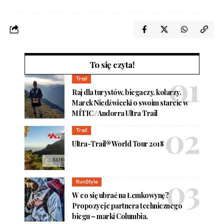
To się czyta!
Trail
Raj dla turystów, biegaczy, kolarzy.
Marek Niedźwiecki o swoim starcie w
MÍTIC / Andorra Ultra Trail
Trail
Ultra-Trail® World Tour 2018
RunStyle
W co się ubrać na Łemkowynę?
Propozycje partnera technicznego
biegu – marki Columbia.