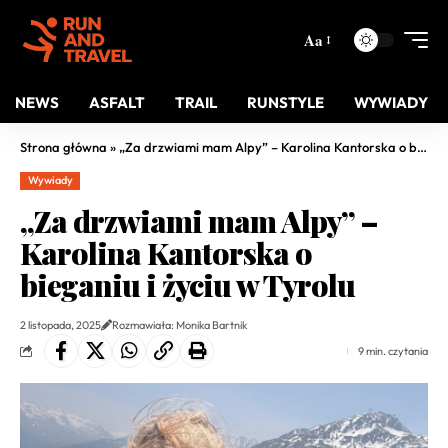
Aa
NEWS
ASFALT
TRAIL
RUNSTYLE
WYWIADY
Strona główna
»
„Za drzwiami mam Alpy” – Karolina Kantorska o bieganiu i życiu w Tyrolu
Wywiady
„Za drzwiami mam Alpy” –
Karolina Kantorska o
bieganiu i życiu w Tyrolu
2 listopada, 2025
Rozmawiała: Monika Bartnik
9 min. czytania