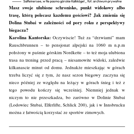
Salfeinersee, w tle pasmo górskie Kalkkögel _ fot. archiwum prywatne
Masz swoje ulubione schronisko, punkt widokowy albo
trasę, którą polecasz kazdemu gościowi? Jak zmienia się
Dolina Stubai w zależności od pory roku z perspektywy
biegacza?
Karolina Kantorska:
Oczywiscie! Tuż za “drzwiami” mam
Rauschbrunnen – to pensjonat alpejski na 1060 m n.p.m
położony w paśmie górskim Nordkette – to też moja ulubiona
trasa na trening przed pracą – niesamowite widoki, zaledwie
kilkanascie minut od domu. Jednakże mieszkając w górach
trzeba liczyć się z tym, że nasz sezon biegowy zaczyna się
nieco później ze względu na leżący w górach śnieg i też z
tego powodu kończy się wcześniej. Niemniej jednak w
niczym to nie przeszkadza, bo zarówno w Dolinie Stubai
(Lodowiec Stubai, Elferlifte, Schlick 200), jak i w Innsbrucku
można z łatwością korzystać ze sportów zimowych.