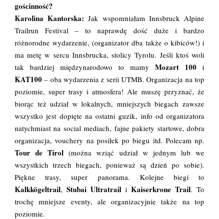
gościnność?
Karolina Kantorska:
Jak wspomniałam Innsbruck Alpine
Trailrun Festival – to naprawdę dość duże i bardzo
różnorodne wydarzenie, (organizator dba także o kibiców!) i
ma metę w sercu Innsbrucka, stolicy Tyrolu. Jeśli ktoś woli
Mozart 100
tak bardziej międzynarodowo to mamy
i
KAT100
– oba wydarzenia z serii UTMB. Organizacja na top
poziomie, super trasy i atmosfera! Ale muszę przyznać, że
biorąc też udział w lokalnych, mniejszych biegach zawsze
wszystko jest dopięte na ostatni guzik, info od organizatora
natychmiast na social mediach, fajne pakiety startowe, dobra
organizacja, vouchery na posiłek po biegu itd. Polecam np.
Tour de Tirol
(można wziąć udział w jednym lub we
wszystkich trzech biegach, ponieważ są dzień po sobie).
Piękne trasy, super panorama. Kolejne biegi to
Kalkkögeltrail
Stubai Ultratrail
Kaiserkrone Trail
,
i
. To
trochę mniejsze eventy, ale organizacyjnie także na top
poziomie.