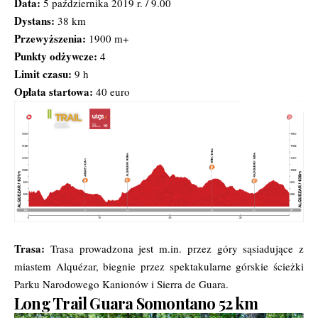
Data:
5 października 2019 r. / 9.00
Dystans:
38 km
Przewyższenia:
1900 m+
Punkty odżywcze:
4
Limit czasu:
9 h
Opłata startowa:
40 euro
Trasa:
Trasa prowadzona jest m.in. przez góry sąsiadujące z
miastem Alquézar, biegnie przez spektakularne górskie ścieżki
Parku Narodowego Kanionów i Sierra de Guara.
Long Trail Guara Somontano 52 km