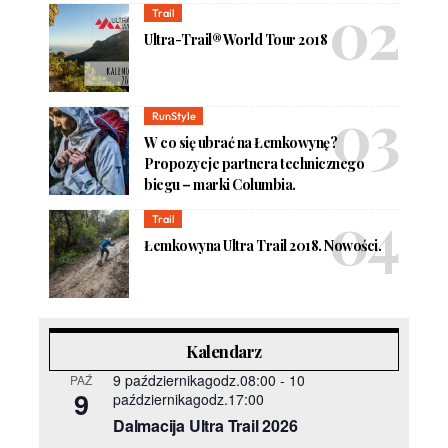
Trail
Ultra-Trail® World Tour 2018
RunStyle
W co się ubrać na Łemkowynę?
Propozycje partnera technicznego
biegu – marki Columbia.
Trail
Łemkowyna Ultra Trail 2018. Nowości.
Kalendarz
9 październikagodz.08:00
-
10
PAŹ
9
październikagodz.17:00
Dalmacija Ultra Trail 2026