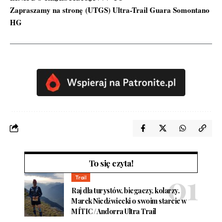
Zapraszamy na stronę
(UTGS) Ultra-Trail Guara Somontano
HG
To się czyta!
Trail
Raj dla turystów, biegaczy, kolarzy.
Marek Niedźwiecki o swoim starcie w
MÍTIC / Andorra Ultra Trail