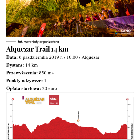
fot. materiały organizatora
Alquezar Trail 14 km
Data:
6 października 2019 r. / 10.00 / Alquézar
Dystans:
14 km
Przewyższenia:
850 m+
Punkty odżywcze:
1
Opłata startowa:
20 euro