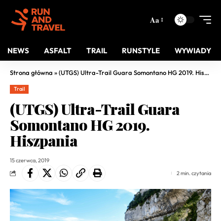
Aa
NEWS
ASFALT
TRAIL
RUNSTYLE
WYWIADY
Strona główna
»
(UTGS) Ultra-Trail Guara Somontano HG 2019. Hiszpania
Trail
(UTGS) Ultra-Trail Guara
Somontano HG 2019.
Hiszpania
15 czerwca, 2019
2 min. czytania