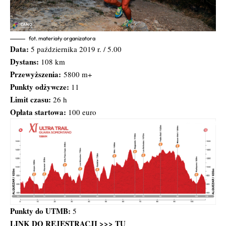
fot. materiały organizatora
Data:
5 października 2019 r. / 5.00
Dystans:
108 km
Przewyższenia:
5800 m+
Punkty odżywcze:
11
Limit czasu:
26 h
Opłata startowa:
100 euro
Punkty do UTMB:
5
LINK DO REJESTRACJI >>>
TU