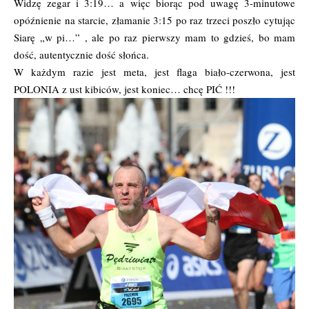
Widzę zegar i 3:19… a więc biorąc pod uwagę 3-minutowe
opóźnienie na starcie, złamanie 3:15 po raz trzeci poszło cytując
Siarę „w pi…” , ale po raz pierwszy mam to gdzieś, bo mam
dość, autentycznie dość słońca.
W każdym razie jest meta, jest flaga biało-czerwona, jest
POLONIA z ust kibiców, jest koniec… chcę PIĆ !!!