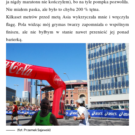
ja nigdy maratonu nie kończyłem), bo na tyle pompka pozwoliła.
Nie miałem paska, ale było to chyba 200 % tętna.
Kilkaset metrów przed metą Asia wykrzyczała mnie i wręczyła
flagę. Pola widząc mój grymas twarzy zapomniała o wspólnym
finiszu, ale nie byłbym w stanie nawet przenieść jej ponad
barierką.
(fot. Przemek Sajewski)