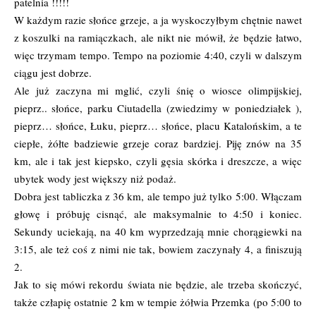
patelnia !!!!!
W każdym razie słońce grzeje, a ja wyskoczyłbym chętnie nawet
z koszulki na ramiączkach, ale nikt nie mówił, że będzie łatwo,
więc trzymam tempo. Tempo na poziomie 4:40, czyli w dalszym
ciągu jest dobrze.
Ale już zaczyna mi mglić, czyli śnię o wiosce olimpijskiej,
pieprz.. słońce, parku Ciutadella (zwiedzimy w poniedziałek ),
pieprz… słońce, Łuku, pieprz… słońce, placu Katalońskim, a te
ciepłe, żółte badziewie grzeje coraz bardziej. Piję znów na 35
km, ale i tak jest kiepsko, czyli gęsia skórka i dreszcze, a więc
ubytek wody jest większy niż podaż.
Dobra jest tabliczka z 36 km, ale tempo już tylko 5:00. Włączam
głowę i próbuję cisnąć, ale maksymalnie to 4:50 i koniec.
Sekundy uciekają, na 40 km wyprzedzają mnie chorągiewki na
3:15, ale też coś z nimi nie tak, bowiem zaczynały 4, a finiszują
2.
Jak to się mówi rekordu świata nie będzie, ale trzeba skończyć,
także człapię ostatnie 2 km w tempie żółwia Przemka (po 5:00 to