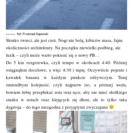
fot. Przemek Sajewski
Słonko świeci, ale jest cień. Nogi nie bolą, kibiców masa, fajne
okoliczności architektury. Na początku niewielki podbieg, ale
luzik – czyli może warto pokusić się o nowy PB…
Do 5 km rozgrzewka, czyli tempo w okolicach 4:40. Później
osiągnąłem docelowe, a więc 4:30 i tupię. Oczywiście pojenie i
kawałek banana w każdym punkcie odżywczym. Tutaj
zmieniłbym kolejność, czyli najpierw iso, a później woda,
bowiem lubię przepłukać usta oraz ręce, aby nie mieć słodkiego
smaku w ustach oraz klejących się dłoni, ale to tylko taka
dygresja – do tego niezgodna z przyjętymi zwyczajami