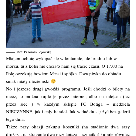
(fot. Przemek Sajewski)
Miałem ochotę wykąpać się w fontannie, ale brudno lub w
morzu, tu z kolei nie chciało nam się tracić czasu. O 17.00 na
Polę oczekują bowiem Messi i spółka. Dwa piwka do obiadu
smak miały nieziemski
No i jeszcze drugi gwóźdź programu. Jeśli chodzi o bilety na
mecz, to można kupić je przez internet, albo na miejscu (też
przez sieć ) w każdym sklepie FC Botiga – niedziela
NIECZYNNE, jak i cały handel. Jak widać da się żyć bez galerii
tego dnia.
Także przy okazji zakupu koszulki (na stadionie dwa razy
droższa, na straganie dwa razy tańsza – szmatka) kupuję również