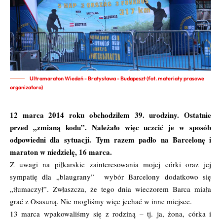
Ultramaraton Wiedeń - Bratysława - Budapeszt (fot. materiały prasowe
organizatora)
12 marca 2014 roku obchodziłem 39. urodziny. Ostatnie
przed „zmianą kodu”. Należało więc uczcić je w sposób
odpowiedni dla sytuacji. Tym razem padło na Barcelonę i
maraton w niedzielę, 16 marca.
Z uwagi na piłkarskie zainteresowania mojej córki oraz jej
sympatię dla „blaugrany” wybór Barcelony dodatkowo się
„tłumaczył”. Zwłaszcza, że tego dnia wieczorem Barca miała
grać z Osasuną. Nie mogliśmy więc jechać w inne miejsce.
13 marca wpakowaliśmy się z rodziną – tj. ja, żona, córka i