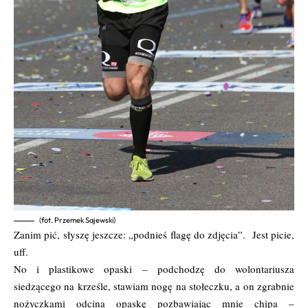
(fot. Przemek Sajewski)
Zanim pić, słyszę jeszcze: „podnieś flagę do zdjęcia”. Jest picie,
uff.
No i plastikowe opaski – podchodzę do wolontariusza
siedzącego na krześle, stawiam nogę na stołeczku, a on zgrabnie
nożyczkami odcina opaskę pozbawiając mnie chipa –