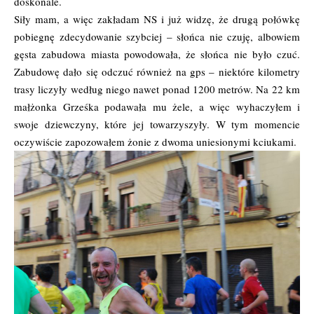
doskonale.
Siły mam, a więc zakładam NS i już widzę, że drugą połówkę
pobiegnę zdecydowanie szybciej – słońca nie czuję, albowiem
gęsta zabudowa miasta powodowała, że słońca nie było czuć.
Zabudowę dało się odczuć również na gps – niektóre kilometry
trasy liczyły według niego nawet ponad 1200 metrów. Na 22 km
małżonka Grześka podawała mu żele, a więc wyhaczyłem i
swoje dziewczyny, które jej towarzyszyły. W tym momencie
oczywiście zapozowałem żonie z dwoma uniesionymi kciukami.