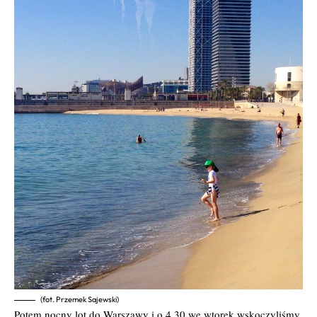
(fot. Przemek Sajewski)
Potem nocny lot do Warszawy i o 4.30 we wtorek wskoczyliśmy