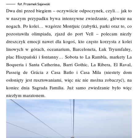
fot. Przemek Sajewski
Dwa dni przed biegiem – oczywiście odpoczynek, czyli… jak to
w naszym przypadku bywa intensywne zwiedzanie, głównie na
nogach. Po kolei… wzgórze Montjuic (zabytki, parki oraz to, co
pozostawiła olimpiada, zjazd do port Vell – polecam niezły
dreszczyk emocji nawet dla kogoś, kto często korzysta z kolei
linowych w górach, oceanarium, Barceloneta, Łuk Tryumfalny,
plac Hiszpański i fontanny… Sobota to La Rambla, markety La
Boqueria i Santa Catherina, Barri Gothic, La Ribera, El Raval,
Passeig de Grácia z Casa Batlo i Casa Mila (niestety dom
osłonięty jest rusztowaniami, więc nic nie można zobaczyć), na
koniec dnia Sagrada Familia. Już samo zwiedzanie było więc
niezłym maratonem.