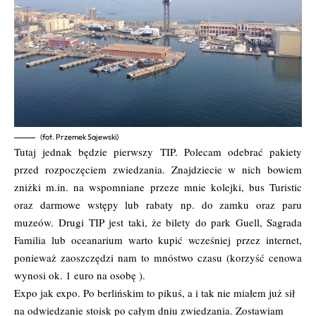
(fot. Przemek Sajewski)
Tutaj jednak będzie pierwszy TIP. Polecam odebrać pakiety
przed rozpoczęciem zwiedzania. Znajdziecie w nich bowiem
zniżki m.in. na wspomniane przeze mnie kolejki, bus Turistic
oraz darmowe wstępy lub rabaty np. do zamku oraz paru
muzeów. Drugi TIP jest taki, że bilety do park Guell, Sagrada
Familia lub oceanarium warto kupić wcześniej przez internet,
ponieważ zaoszczędzi nam to mnóstwo czasu (korzyść cenowa
wynosi ok. 1 euro na osobę ).
Expo jak expo. Po berlińskim to pikuś, a i tak nie miałem już sił
na odwiedzanie stoisk po całym dniu zwiedzania. Zostawiam