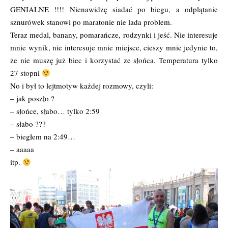
GENIALNE !!!! Nienawidzę siadać po biegu, a odplątanie
sznurówek stanowi po maratonie nie lada problem.
Teraz medal, banany, pomarańcze, rodzynki i jeść. Nie interesuje
mnie wynik, nie interesuje mnie miejsce, cieszy mnie jedynie to,
że nie muszę już biec i korzystać ze słońca. Temperatura tylko
27 stopni
No i był to lejtmotyw każdej rozmowy, czyli:
– jak poszło ?
– słońce, słabo… tylko 2:59
– słabo ???
– biegłem na 2:49…
– aaaaa
itp.