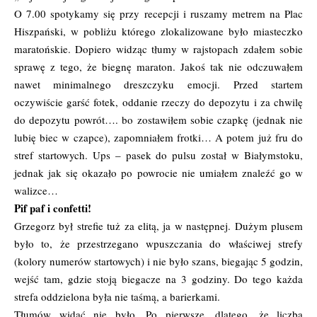
O 7.00 spotykamy się przy recepcji i ruszamy metrem na Plac
Hiszpański, w pobliżu którego zlokalizowane było miasteczko
maratońskie. Dopiero widząc tłumy w rajstopach zdałem sobie
sprawę z tego, że biegnę maraton. Jakoś tak nie odczuwałem
nawet minimalnego dreszczyku emocji. Przed startem
oczywiście garść fotek, oddanie rzeczy do depozytu i za chwilę
do depozytu powrót…. bo zostawiłem sobie czapkę (jednak nie
lubię biec w czapce), zapomniałem frotki… A potem już fru do
stref startowych. Ups – pasek do pulsu został w Białymstoku,
jednak jak się okazało po powrocie nie umiałem znaleźć go w
walizce…
Pif paf i confetti!
Grzegorz był strefie tuż za elitą, ja w następnej. Dużym plusem
było to, że przestrzegano wpuszczania do właściwej strefy
(kolory numerów startowych) i nie było szans, biegając 5 godzin,
wejść tam, gdzie stoją biegacze na 3 godziny. Do tego każda
strefa oddzielona była nie taśmą, a barierkami.
Tłumów widać nie było. Po pierwsze, dlatego, że liczba