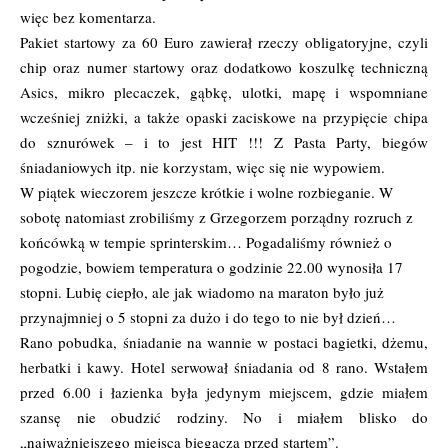
więc bez komentarza.
Pakiet startowy za 60 Euro zawierał rzeczy obligatoryjne, czyli
chip oraz numer startowy oraz dodatkowo koszulkę techniczną
Asics, mikro plecaczek, gąbkę, ulotki, mapę i wspomniane
wcześniej zniżki, a także opaski zaciskowe na przypięcie chipa
do sznurówek – i to jest HIT !!! Z Pasta Party, biegów
śniadaniowych itp. nie korzystam, więc się nie wypowiem.
W piątek wieczorem jeszcze krótkie i wolne rozbieganie. W
sobotę natomiast zrobiliśmy z Grzegorzem porządny rozruch z
końcówką w tempie sprinterskim… Pogadaliśmy również o
pogodzie, bowiem temperatura o godzinie 22.00 wynosiła 17
stopni. Lubię ciepło, ale jak wiadomo na maraton było już
przynajmniej o 5 stopni za dużo i do tego to nie był dzień…
Rano pobudka, śniadanie na wannie w postaci bagietki, dżemu,
herbatki i kawy. Hotel serwował śniadania od 8 rano. Wstałem
przed 6.00 i łazienka była jedynym miejscem, gdzie miałem
szansę nie obudzić rodziny. No i miałem blisko do
„najważniejszego miejsca biegacza przed startem”.