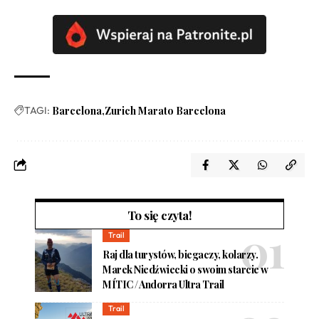
TAGI:
Barcelona
Zurich Marato Barcelona
To się czyta!
Trail
Raj dla turystów, biegaczy, kolarzy.
Marek Niedźwiecki o swoim starcie w
MÍTIC / Andorra Ultra Trail
Trail