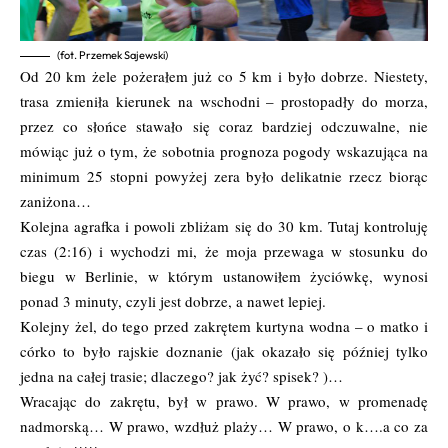
(fot. Przemek Sajewski)
Od 20 km żele pożerałem już co 5 km i było dobrze. Niestety,
trasa zmieniła kierunek na wschodni – prostopadły do morza,
przez co słońce stawało się coraz bardziej odczuwalne, nie
mówiąc już o tym, że sobotnia prognoza pogody wskazująca na
minimum 25 stopni powyżej zera było delikatnie rzecz biorąc
zaniżona…
Kolejna agrafka i powoli zbliżam się do 30 km. Tutaj kontroluję
czas (2:16) i wychodzi mi, że moja przewaga w stosunku do
biegu w Berlinie, w którym ustanowiłem życiówkę, wynosi
ponad 3 minuty, czyli jest dobrze, a nawet lepiej.
Kolejny żel, do tego przed zakrętem kurtyna wodna – o matko i
córko to było rajskie doznanie (jak okazało się później tylko
jedna na całej trasie; dlaczego? jak żyć? spisek? )…
Wracając do zakrętu, był w prawo. W prawo, w promenadę
nadmorską… W prawo, wzdłuż plaży… W prawo, o k….a co za