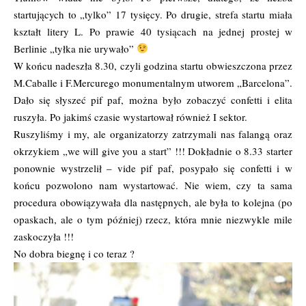
startujących to „tylko” 17 tysięcy. Po drugie, strefa startu miała
kształt litery L. Po prawie 40 tysiącach na jednej prostej w
Berlinie „tyłka nie urywało”
W końcu nadeszła 8.30, czyli godzina startu obwieszczona przez
M.Caballe i F.Mercurego monumentalnym utworem „Barcelona”.
Dało się słyszeć pif paf, można było zobaczyć confetti i elita
ruszyła. Po jakimś czasie wystartował również I sektor.
Ruszyliśmy i my, ale organizatorzy zatrzymali nas falangą oraz
okrzykiem „we will give you a start” !!! Dokładnie o 8.33 starter
ponownie wystrzelił – vide pif paf, posypało się confetti i w
końcu pozwolono nam wystartować. Nie wiem, czy ta sama
procedura obowiązywała dla następnych, ale była to kolejna (po
opaskach, ale o tym później) rzecz, która mnie niezwykle mile
zaskoczyła !!!
No dobra biegnę i co teraz ?