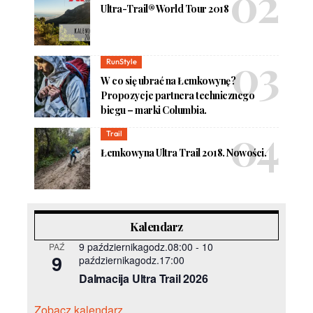
Ultra-Trail® World Tour 2018
RunStyle
W co się ubrać na Łemkowynę?
Propozycje partnera technicznego
biegu – marki Columbia.
Trail
Łemkowyna Ultra Trail 2018. Nowości.
Kalendarz
9 październikagodz.08:00
-
10
PAŹ
9
październikagodz.17:00
Dalmacija Ultra Trail 2026
Zobacz kalendarz