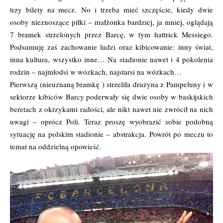
trzy bilety na mecz. No i trzeba mieć szczęście, kiedy dwie
osoby nieznoszące piłki – małżonka bardziej, ja mniej, oglądają
7 bramek strzelonych przez Barcę, w tym hattrick Messiego.
Podsumuję zaś zachowanie ludzi oraz kibicowanie: inny świat,
inna kultura, wszystko inne… Na stadionie nawet i 4 pokolenia
rodzin – najmłodsi w wózkach, najstarsi na wózkach…
Pierwszą (nieuznaną bramkę ) strzeliła drużyna z Pampeluny i w
sektorze kibiców Barcy poderwały się dwie osoby w baskijskich
beretach z okrzykami radości, ale nikt nawet nie zwrócił na nich
uwagi – oprócz Poli. Teraz proszę wyobrazić sobie podobną
sytuację na polskim stadionie – abstrakcja. Powrót po meczu to
temat na oddzielną opowieść.