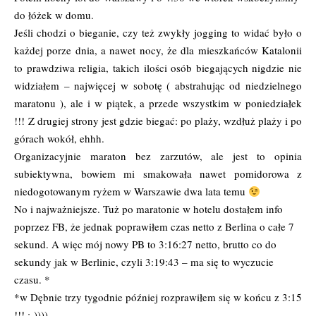
do łóżek w domu.
Jeśli chodzi o bieganie, czy też zwykły jogging to widać było o
każdej porze dnia, a nawet nocy, że dla mieszkańców Katalonii
to prawdziwa religia, takich ilości osób biegających nigdzie nie
widziałem – najwięcej w sobotę ( abstrahując od niedzielnego
maratonu ), ale i w piątek, a przede wszystkim w poniedziałek
!!! Z drugiej strony jest gdzie biegać: po plaży, wzdłuż plaży i po
górach wokół, ehhh.
Organizacyjnie maraton bez zarzutów, ale jest to opinia
subiektywna, bowiem mi smakowała nawet pomidorowa z
niedogotowanym ryżem w Warszawie dwa lata temu
No i najważniejsze. Tuż po maratonie w hotelu dostałem info
poprzez FB, że jednak poprawiłem czas netto z Berlina o całe 7
sekund. A więc mój nowy PB to 3:16:27 netto, brutto co do
sekundy jak w Berlinie, czyli 3:19:43 – ma się to wyczucie
czasu. *
*w Dębnie trzy tygodnie później rozprawiłem się w końcu z 3:15
!!! :-))))