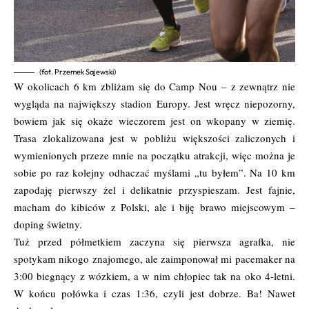
(fot. Przemek Sajewski)
W okolicach 6 km zbliżam się do Camp Nou – z zewnątrz nie
wygląda na największy stadion Europy. Jest wręcz niepozorny,
bowiem jak się okaże wieczorem jest on wkopany w ziemię.
Trasa zlokalizowana jest w pobliżu większości zaliczonych i
wymienionych przeze mnie na początku atrakcji, więc można je
sobie po raz kolejny odhaczać myślami „tu byłem”. Na 10 km
zapodaję pierwszy żel i delikatnie przyspieszam. Jest fajnie,
macham do kibiców z Polski, ale i biję brawo miejscowym –
doping świetny.
Tuż przed półmetkiem zaczyna się pierwsza agrafka, nie
spotykam nikogo znajomego, ale zaimponował mi pacemaker na
3:00 biegnący z wózkiem, a w nim chłopiec tak na oko 4-letni.
W końcu połówka i czas 1:36, czyli jest dobrze. Ba! Nawet