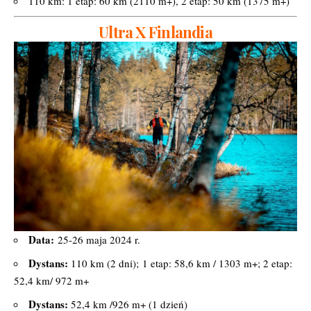
110 km: 1 etap: 60 km (2110 m+), 2 etap: 50 km (1375 m+)
Ultra X Finlandia
Data:
25-26 maja 2024 r.
Dystans:
110 km (2 dni); 1 etap: 58,6 km / 1303 m+; 2 etap:
52,4 km/ 972 m+
Dystans:
52,4 km /926 m+ (1 dzień)