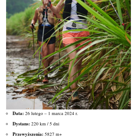
Data:
26 lutego – 1 marca 2024 r.
Dystans:
220 km / 5 dni
Przewyższenia:
5827 m+