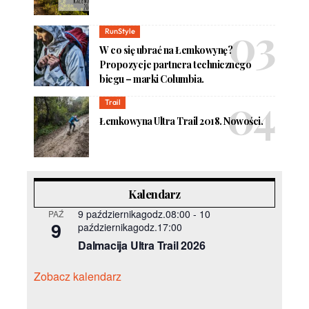
RunStyle
W co się ubrać na Łemkowynę?
Propozycje partnera technicznego
biegu – marki Columbia.
Trail
Łemkowyna Ultra Trail 2018. Nowości.
Kalendarz
9 październikagodz.08:00
-
10
PAŹ
9
październikagodz.17:00
Dalmacija Ultra Trail 2026
Zobacz kalendarz