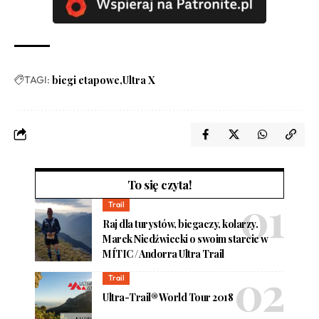
TAGI:
biegi etapowe
Ultra X
To się czyta!
Trail
Raj dla turystów, biegaczy, kolarzy.
Marek Niedźwiecki o swoim starcie w
MÍTIC / Andorra Ultra Trail
Trail
Ultra-Trail® World Tour 2018