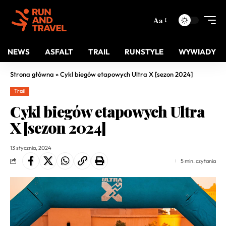
Aa
NEWS
ASFALT
TRAIL
RUNSTYLE
WYWIADY
Strona główna
»
Cykl biegów etapowych Ultra X [sezon 2024]
Trail
Cykl biegów etapowych Ultra
X [sezon 2024]
13 stycznia, 2024
5 min. czytania