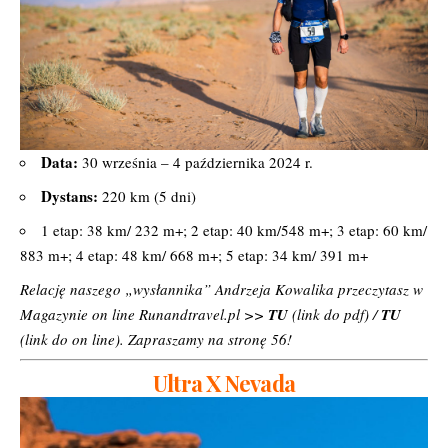
Data:
30 września – 4 października 2024 r.
Dystans:
220 km (5 dni)
1 etap: 38 km/ 232 m+; 2 etap: 40 km/548 m+; 3 etap: 60 km/
883 m+; 4 etap: 48 km/ 668 m+; 5 etap: 34 km/ 391 m+
Relację naszego „wysłannika” Andrzeja Kowalika przeczytasz w
Magazynie on line Runandtravel.pl >>
TU
(link do pdf) /
TU
(link do on line). Zapraszamy na stronę 56!
Ultra X Nevada