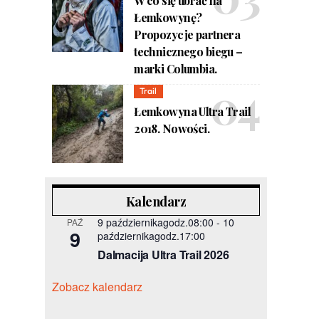
W co się ubrać na
Łemkowynę?
Propozycje partnera
technicznego biegu –
marki Columbia.
Trail
Łemkowyna Ultra Trail
2018. Nowości.
Kalendarz
9 październikagodz.08:00
-
10
PAŹ
9
październikagodz.17:00
Dalmacija Ultra Trail 2026
Zobacz kalendarz