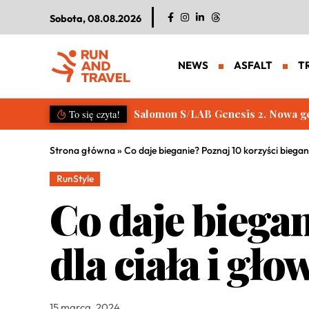
Sobota, 08.08.2026
NEWS
ASFALT
T
Salomon S/LAB Genesis 2. Nowa g
To się czyta!
Strona główna
»
Co daje bieganie? Poznaj 10 korzyści biegani
RunStyle
Co daje biegan
dla ciała i gło
15 marca, 2024