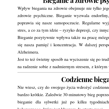
Bieganie a zdrowie psy
Wpływ biegania na zdrowie obejmuje nie tylko jego
zdrowie psychiczne. Bieganie wyzwala endorfiny
poprawia się nasze samopoczucie. Regularne wyj
stres, a co za tym idzie – ryzyko depresji, czy inn
Bieganie pozytywnie wpływa także na pracę mózgu. 
się nasza pamięć i koncentracja. W dalszej pers
Alzheimera.
Jest to też świetny sposób na wyciszenie się po t
na radzenie sobie z nadmiernym stresem, z którym 
Codzienne biega
Nie wiesz, czy do swojego życia wdrożyć codzienne
bardzo krótkie. Zaledwie 30-minutowy bieg poprze
bieganie dla sylwetki już po kilku tygodniac
kalorycznego, który jest kluczem do utraty wagi.