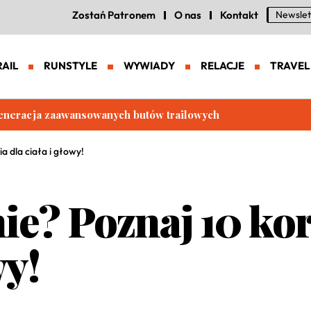
Zostań Patronem
O nas
Kontakt
Newslet
RAIL
RUNSTYLE
WYWIADY
RELACJE
TRAVEL
eneracja zaawansowanych butów trailowych
a dla ciała i głowy!
ie? Poznaj 10 kor
wy!