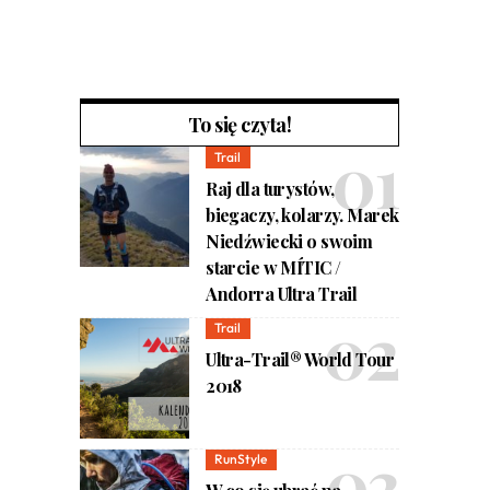
To się czyta!
Trail
Raj dla turystów,
biegaczy, kolarzy. Marek
Niedźwiecki o swoim
starcie w MÍTIC /
Andorra Ultra Trail
Trail
Ultra-Trail® World Tour
2018
RunStyle