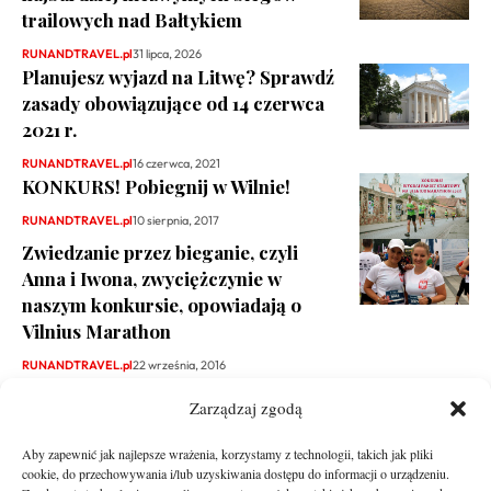
trailowych nad Bałtykiem
RUNANDTRAVEL.pl
31 lipca, 2026
Planujesz wyjazd na Litwę? Sprawdź
zasady obowiązujące od 14 czerwca
2021 r.
RUNANDTRAVEL.pl
16 czerwca, 2021
KONKURS! Pobiegnij w Wilnie!
RUNANDTRAVEL.pl
10 sierpnia, 2017
Zwiedzanie przez bieganie, czyli
Anna i Iwona, zwyciężczynie w
naszym konkursie, opowiadają o
Vilnius Marathon
RUNANDTRAVEL.pl
22 września, 2016
Zarządzaj zgodą
Aby zapewnić jak najlepsze wrażenia, korzystamy z technologii, takich jak pliki
cookie, do przechowywania i/lub uzyskiwania dostępu do informacji o urządzeniu.