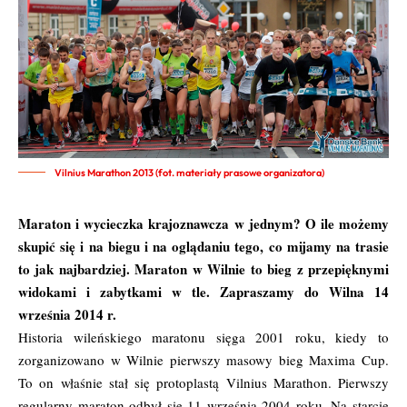
Vilnius Marathon 2013 (fot. materiały prasowe organizatora)
Maraton i wycieczka krajoznawcza w jednym? O ile możemy
skupić się i na biegu i na oglądaniu tego, co mijamy na trasie
to jak najbardziej. Maraton w Wilnie to bieg z przepięknymi
widokami i zabytkami w tle. Zapraszamy do Wilna 14
września 2014 r.
Historia wileńskiego maratonu sięga 2001 roku, kiedy to
zorganizowano w Wilnie pierwszy masowy bieg Maxima Cup.
To on właśnie stał się protoplastą Vilnius Marathon. Pierwszy
regularny maraton odbył się 11 września 2004 roku. Na starcie