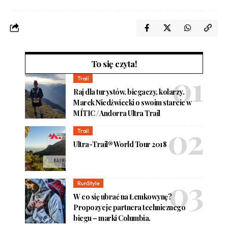
To się czyta!
Trail
Raj dla turystów, biegaczy, kolarzy.
Marek Niedźwiecki o swoim starcie w
MÍTIC / Andorra Ultra Trail
Trail
Ultra-Trail® World Tour 2018
RunStyle
W co się ubrać na Łemkowynę?
Propozycje partnera technicznego
biegu – marki Columbia.