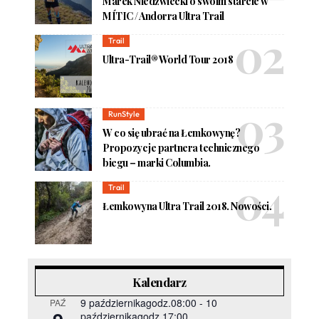
Marek Niedźwiecki o swoim starcie w
MÍTIC / Andorra Ultra Trail
Trail
Ultra-Trail® World Tour 2018
RunStyle
W co się ubrać na Łemkowynę?
Propozycje partnera technicznego
biegu – marki Columbia.
Trail
Łemkowyna Ultra Trail 2018. Nowości.
Kalendarz
9 październikagodz.08:00
-
10
PAŹ
październikagodz.17:00