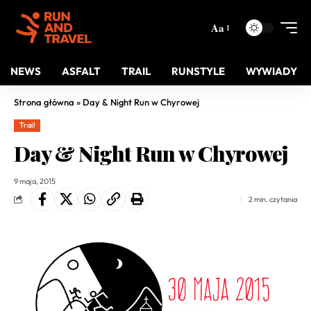
Aa
NEWS
ASFALT
TRAIL
RUNSTYLE
WYWIADY
Strona główna
»
Day & Night Run w Chyrowej
Trail
Day & Night Run w Chyrowej
9 maja, 2015
2 min. czytania