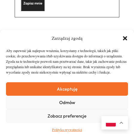
Zarządzaj zgodą
Aby zapewnić jak najlepsze wrażenia, korzystamy z technologii, takich jak pliki
cookie, do przechowywania i/lub uzyskiwania dostępu do informacji o urządzeniu.
Zgoda na te technologie pozwoli nam przetwarzać dane, takie jak zachowanie podczas
przeglądania lub unikalne identyfikatory na tej stronie. Brak wyrażenia zgody lub
wycofanie zgody może niekorzystnie wpłynąć na niektóre cechy i funkcje.
runandtravel.pl - wszelkie prawa zastrzeżone
News
O nas
Akceptuję
Asfalt
Zostań Patronem
Odmów
Trail
Kontakt
Wywiady
Newsletter
Zobacz preferencje
RunStyle
Polityka prywatności
Polityka prywatności