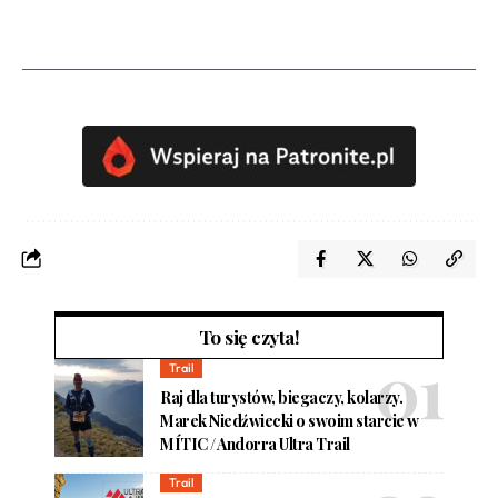
To się czyta!
Trail
Raj dla turystów, biegaczy, kolarzy.
Marek Niedźwiecki o swoim starcie w
MÍTIC / Andorra Ultra Trail
Trail