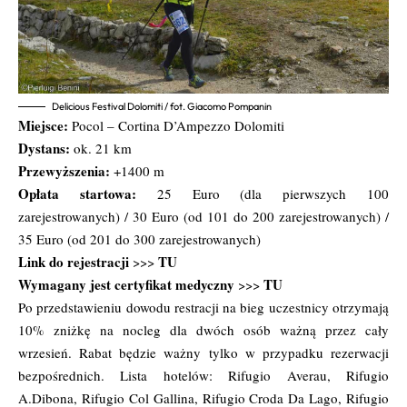
Delicious Festival Dolomiti / fot. Giacomo Pompanin
Miejsce:
Pocol – Cortina D’Ampezzo Dolomiti
Dystans:
ok. 21 km
Przewyższenia:
+1400 m
Opłata startowa:
25 Euro (dla pierwszych 100
zarejestrowanych) / 30 Euro (od 101 do 200 zarejestrowanych) /
35 Euro (od 201 do 300 zarejestrowanych)
Link do rejestracji
TU
>>>
Wymagany jest certyfikat medyczny
TU
>>>
Po przedstawieniu dowodu restracji na bieg uczestnicy otrzymają
10% zniżkę na nocleg dla dwóch osób ważną przez cały
wrzesień. Rabat będzie ważny tylko w przypadku rezerwacji
bezpośrednich. Lista hotelów: Rifugio Averau, Rifugio
A.Dibona, Rifugio Col Gallina, Rifugio Croda Da Lago, Rifugio