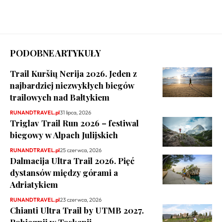
PODOBNE ARTYKUŁY
Trail Kuršių Nerija 2026. Jeden z
najbardziej niezwykłych biegów
trailowych nad Bałtykiem
RUNANDTRAVEL.pl
31 lipca, 2026
Triglav Trail Run 2026 – festiwal
biegowy w Alpach Julijskich
RUNANDTRAVEL.pl
25 czerwca, 2026
Dalmacija Ultra Trail 2026. Pięć
dystansów między górami a
Adriatykiem
RUNANDTRAVEL.pl
23 czerwca, 2026
Chianti Ultra Trail by UTMB 2027.
Pobiegnij w Toskanii