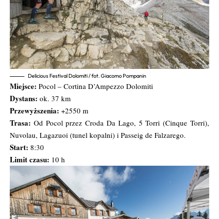
Delicious Festival Dolomiti / fot. Giacomo Pompanin
Miejsce:
Pocol – Cortina D’Ampezzo Dolomiti
Dystans:
ok. 37 km
Przewyższenia:
+2550 m
Trasa:
Od Pocol przez Croda Da Lago, 5 Torri (Cinque Torri),
Nuvolau, Lagazuoi (tunel kopalni) i Passeig de Falzarego.
Start:
8:30
Limit czasu:
10 h