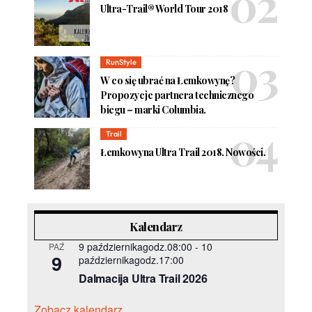
Ultra-Trail® World Tour 2018
RunStyle
W co się ubrać na Łemkowynę?
Propozycje partnera technicznego
biegu – marki Columbia.
Trail
Łemkowyna Ultra Trail 2018. Nowości.
Kalendarz
9 październikagodz.08:00
-
10
PAŹ
9
październikagodz.17:00
Dalmacija Ultra Trail 2026
Zobacz kalendarz