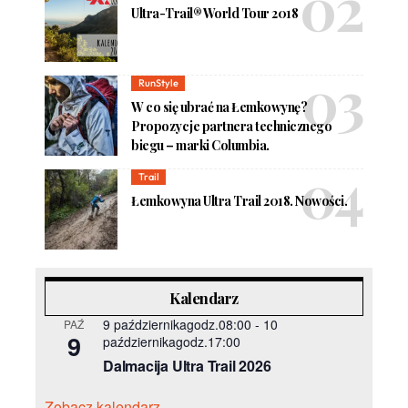
Ultra-Trail® World Tour 2018
RunStyle
W co się ubrać na Łemkowynę?
Propozycje partnera technicznego
biegu – marki Columbia.
Trail
Łemkowyna Ultra Trail 2018. Nowości.
Kalendarz
9 październikagodz.08:00
-
10
PAŹ
9
październikagodz.17:00
Dalmacija Ultra Trail 2026
Zobacz kalendarz