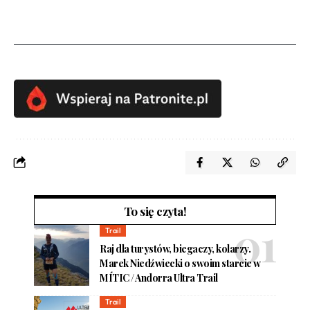
To się czyta!
Trail
Raj dla turystów, biegaczy, kolarzy.
Marek Niedźwiecki o swoim starcie w
MÍTIC / Andorra Ultra Trail
Trail