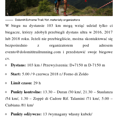
Dolomiti Extreme Trail / fot. materiały organizatora
W biegu na dystansie 103 km mogą wziąć udział tylko ci
biegacze, którzy zdobyli przebiegli dystans ultra w 2016, 2017
lub 2018 roku. Jeżeli nie przebiegliście, można skontaktować się
bezpośrednio z organizatorem pod adresem
evento@dolomititrailrunning.com i przedstawić swoje biegowe
cv.
Dystans:
103 km / Przewyższenia: D+7150 m D-7150 m
Start:
5.00 / 9 czerwca 2018 r./ Forno di Zoldo
Limit czasu:
29 h
Punkty kontrolne:
13.30 – Duran /30 km/, 21.30 – Staulanza
/54 km/, 1.30 – Zoppè di Cadore Rif. Talamini /71 km/, 5.00 –
Ciabiana /81 km/
Punkty odżywcze:
13 /wymagany własny kubek/