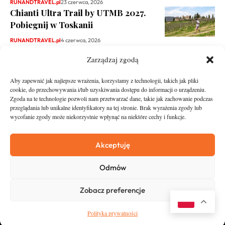
RUNANDTRAVEL.pl
23 czerwca, 2026
Chianti Ultra Trail by UTMB 2027.
Pobiegnij w Toskanii
RUNANDTRAVEL.pl
4 czerwca, 2026
Zarządzaj zgodą
Aby zapewnić jak najlepsze wrażenia, korzystamy z technologii, takich jak pliki
cookie, do przechowywania i/lub uzyskiwania dostępu do informacji o urządzeniu.
Zgoda na te technologie pozwoli nam przetwarzać dane, takie jak zachowanie podczas
przeglądania lub unikalne identyfikatory na tej stronie. Brak wyrażenia zgody lub
wycofanie zgody może niekorzystnie wpłynąć na niektóre cechy i funkcje.
runandtravel.pl - wszelkie prawa zastrzeżone
News
O nas
Akceptuję
Asfalt
Zostań Patronem
Odmów
Trail
Kontakt
Wywiady
Newsletter
Zobacz preferencje
RunStyle
Polityka prywatności
Polityka prywatności