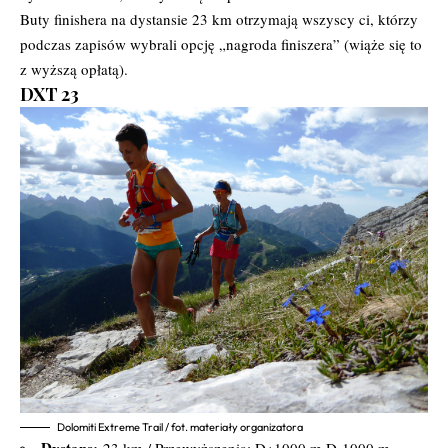
Buty finishera na dystansie 23 km otrzymają wszyscy ci, którzy
podczas zapisów wybrali opcję „nagroda finiszera” (wiąże się to
z wyższą opłatą).
DXT 23
Dolomiti Extreme Trail / fot. materiały organizatora
Dystans:
23 km / Przewyższenia: D+1000 m D-1000 m