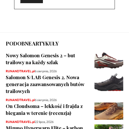
PODOBNE ARTYKUŁY
Nowy Salomon Genesis 2 – but
trailowy na każdy szlak
RUNANDTRAVEL.pl
6 sierpnia, 2026
Salomon S/LAB Genesis 2. Nowa
generacja zaawansowanych butów
trailowych
RUNANDTRAVEL.pl
6 sierpnia, 2026
On Cloudsoma – lekkość i frajda z
biegania w terenie (recenzja)
RUNANDTRAVEL.pl
22 lipca, 2026
Mizuno Hyperwarp Elite – karbon,