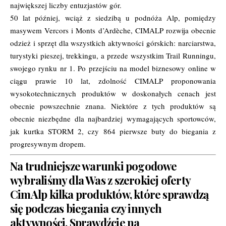
największej liczby entuzjastów gór.
50 lat później, wciąż z siedzibą u podnóża Alp, pomiędzy
masywem Vercors i Monts d’Ardèche, CIMALP rozwija obecnie
odzież i sprzęt dla wszystkich aktywności górskich: narciarstwa,
turystyki pieszej, trekkingu, a przede wszystkim Trail Runningu,
swojego rynku nr 1. Po przejściu na model biznesowy online w
ciągu prawie 10 lat, zdolność CIMALP proponowania
wysokotechnicznych produktów w doskonałych cenach jest
obecnie powszechnie znana. Niektóre z tych produktów są
obecnie niezbędne dla najbardziej wymagających sportowców,
jak kurtka
STORM 2
, czy
864
pierwsze buty do biegania z
progresywnym dropem.
Na trudniejsze warunki pogodowe
wybraliśmy dla Was z szerokiej oferty
CimAlp kilka produktów, które sprawdzą
się podczas biegania czy innych
aktywności.
Sprawdźcie na