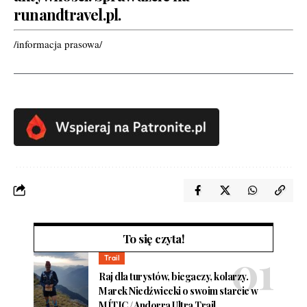
runandtravel.pl
.
/informacja prasowa/
To się czyta!
Trail
Raj dla turystów, biegaczy, kolarzy.
Marek Niedźwiecki o swoim starcie w
MÍTIC / Andorra Ultra Trail