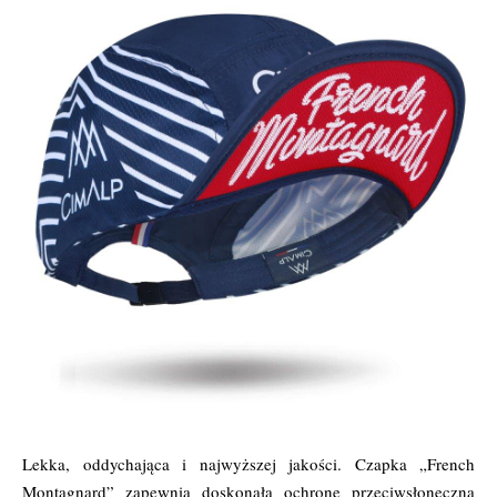
Lekka, oddychająca i najwyższej jakości. Czapka „French
Montagnard” zapewnia doskonałą ochronę przeciwsłoneczną