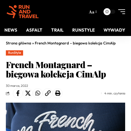
Aa
NEWS
ASFALT
TRAIL
RUNSTYLE
WYWIADY
Strona główna
»
French Montagnard – biegowa kolekcja CimAlp
RunStyle
French Montagnard –
biegowa kolekcja CimAlp
30 marca, 2022
4 min. czytania