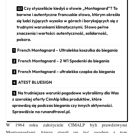
Czy słyszeliście kiedyś o słowie „Montagnard”? To
barwne i autentyczne francuskie słowo, którym określa
się ludzi żyjących wysoko w górach i borykających się z
trudnymi warunkami klimatycznymi. Słowo pełne
znaczenia i wartości: autentyczność, solidarność,
pokora.
French Montagnard – Ultralekka koszulka do biegania
French Montagnard – 2 W1 Spodenki do biegania
French Montagnard – ultralekka czapka do biegania
ATEST BLUESIGN
Na trudniejsze warunki pogodowe wybraliśmy dla Was
z szerokiej oferty CimAlp kilka produktów, które
sprawdzą się podczas biegania czy innych aktywności.
Sprawdźcie na runandtravel.pl.
W 1964 roku założyciele
CIMALP
byli prawdziwymi
Montagnardami, którzy starali się żyć zgodnie z tym