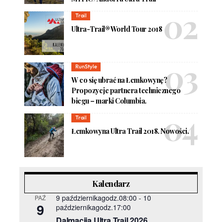
Trail
Ultra-Trail® World Tour 2018
RunStyle
W co się ubrać na Łemkowynę?
Propozycje partnera technicznego
biegu – marki Columbia.
Trail
Łemkowyna Ultra Trail 2018. Nowości.
Kalendarz
9 październikagodz.08:00
-
10
PAŹ
9
październikagodz.17:00
Dalmacija Ultra Trail 2026