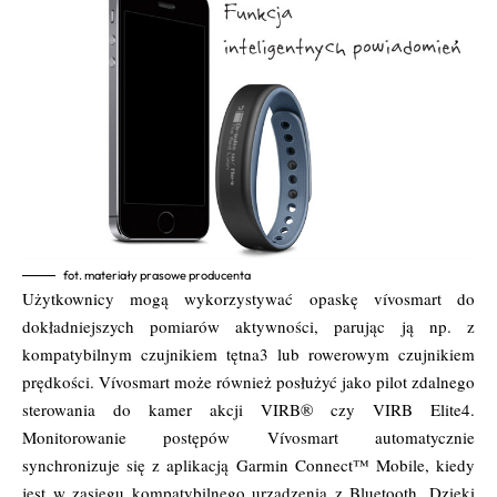
fot. materiały prasowe producenta
Użytkownicy mogą wykorzystywać opaskę vívosmart do
dokładniejszych pomiarów aktywności, parując ją np. z
kompatybilnym czujnikiem tętna​3 lub rowerowym czujnikiem
prędkości. Vívosmart może również posłużyć jako pilot zdalnego
sterowania do kamer akcji VIRB® czy VIRB Elite​4.
Monitorowanie postępów Vívosmart automatycznie
synchronizuje się z aplikacją Garmin Connect™ Mobile, kiedy
jest w zasięgu kompatybilnego urządzenia z Bluetooth. Dzięki