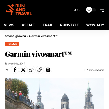
Aa
NEWS
ASFALT
TRAIL
RUNSTYLE
WYWIADY
Strona główna
»
Garmin vívosmart™
RunStyle
Garmin vívosmart™
16 września, 2014
4 min. czytania