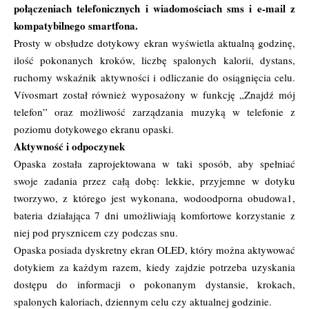
połączeniach telefonicznych i wiadomościach sms i e-mail z
kompatybilnego smartfona.
Prosty w obsłudze dotykowy ekran wyświetla aktualną godzinę,
ilość pokonanych kroków, liczbę spalonych kalorii, dystans,
ruchomy wskaźnik aktywności i odliczanie do osiągnięcia celu.
Vívosmart został również wyposażony w funkcję „Znajdź mój
telefon” oraz możliwość zarządzania muzyką w telefonie z
poziomu dotykowego ekranu opaski.
Aktywność i odpoczynek
Opaska została zaprojektowana w taki sposób, aby spełniać
swoje zadania przez całą dobę: lekkie, przyjemne w dotyku
tworzywo, z którego jest wykonana, wodoodporna obudowa​1,
bateria działająca 7 dni umożliwiają komfortowe korzystanie z
niej pod prysznicem czy podczas snu.
Opaska posiada dyskretny ekran OLED, który można aktywować
dotykiem za każdym razem, kiedy zajdzie potrzeba uzyskania
dostępu do informacji o pokonanym dystansie, krokach,
spalonych kaloriach, dziennym celu czy aktualnej godzinie.