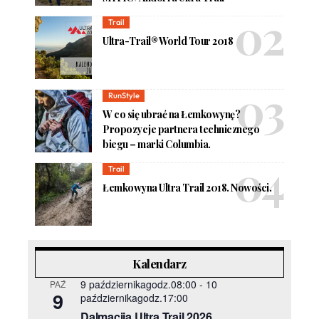
Trail
Ultra-Trail® World Tour 2018
RunStyle
W co się ubrać na Łemkowynę?
Propozycje partnera technicznego
biegu – marki Columbia.
Trail
Łemkowyna Ultra Trail 2018. Nowości.
Kalendarz
9 październikagodz.08:00
-
10
PAŹ
9
październikagodz.17:00
Dalmacija Ultra Trail 2026