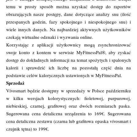
temu w prosty sposób można uzyskać dostęp do raportów
obrazujących nasze postępy, dane dotyczące analizy snu (ilość
przespanych godzin, fazy spokojnego i niespokojnego snu) i
wiele innych danych. Na najbardziej aktywnych użytkowników
czekają wirtualne odznaki i wyzwania online.
Korzystając z aplikacji użytkownicy mogą zsynchronizować
swoje konto z kontem w serwisie MyFitnessPal®, aby zyskać
dostęp do dokładnych informacji na temat spożytych i spalonych
kalorii i sprawdzić ich liczbę na pozostałą część dnia na
podstawie celów kalorycznych ustawionych w MyFitnessPal.
Sprzedaż
Vívosmart będzie dostępny w sprzedaży w Polsce październiku
w kilku wersjach kolorystycznych: fioletowej, purpurowej,
niebieskiej, czarnej, grafitowej oraz dwóch rozmiarach paska.
Sugerowana cena detaliczna urządzenia to 169€. Sugerowana
cena detaliczna zestawu (czarna lub grafitowa opaska vívosmart i
czujnik tętna) to 199€.