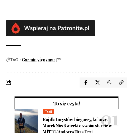
TAGI:
Garmin vívosmart™
To się czyta!
Trail
Raj dla turystów, biegaczy, kolarzy.
Marek Niedźwiecki o swoim starcie w
MÍTIC / Andorra Ultra Trail