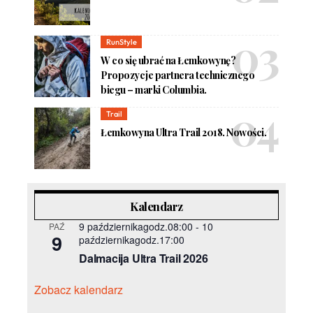
RunStyle
W co się ubrać na Łemkowynę?
Propozycje partnera technicznego
biegu – marki Columbia.
Trail
Łemkowyna Ultra Trail 2018. Nowości.
Kalendarz
9 październikagodz.08:00
-
10
PAŹ
9
październikagodz.17:00
Dalmacija Ultra Trail 2026
Zobacz kalendarz