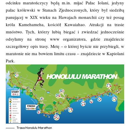
odcinku maratończycy będą m.in. mijać Pałac Iolani, jedyny
pałac królewski w Stanach Zjednoczonych, który był siedzibą
panującej w XIX wieku na Hawajach monarchii czy też posag
króla Kamehameha, kościół Kawaiahao. Atrakcji na trasie
mnóstwo. Tych, którzy lubią biegać i zwiedzać jednocześnie
odsyłamy na stronę www organizatora, gdzie znajdziecie
szczegółowy opis trasy. Metę – o której byście nie przybiegli, w
maratonie nie ma bowiem limitu czasu – znajdziecie w Kapiolani
Park.
Trasa Honolulu Marathon