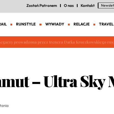
Zostań Patronem
O nas
Kontakt
Newslet
RAIL
RUNSTYLE
WYWIADY
RELACJE
TRAVEL
iegaczy prowadzona przez trenera Darka Kruczkowskiego rusz
mut – Ultra Sky
ytania