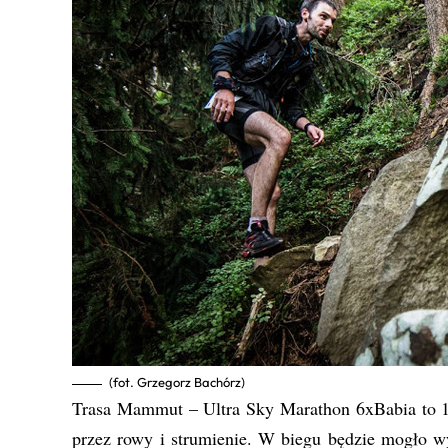
(fot. Grzegorz Bachórz)
Trasa Mammut – Ultra Sky Marathon 6xBabia to 1
przez rowy i strumienie. W biegu będzie mogło wy