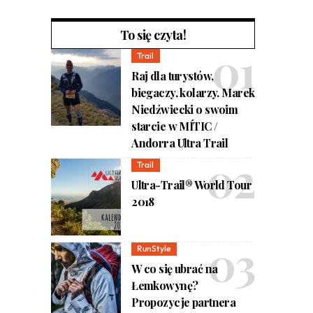
To się czyta!
Trail
Raj dla turystów,
biegaczy, kolarzy. Marek
Niedźwiecki o swoim
starcie w MÍTIC /
Andorra Ultra Trail
Trail
Ultra-Trail® World Tour
2018
RunStyle
W co się ubrać na
Łemkowynę?
Propozycje partnera