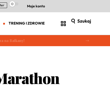
ter
Moje konto
Szukaj
TRENING I ZDROWIE
a na Bałkany!
 Marathon