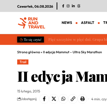
Czwartek, 06.08.2026
NEWS
ASFALT
T
Pięć szczytów w pięć dni. Grupa b
To się czyta!
Strona główna
»
II edycja Mammut – Ultra Sky Marathon
Trail
II edycja Mam
15 lutego, 2015
4 min. cz
Udostępnij