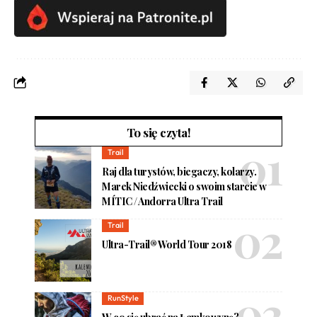
To się czyta!
Trail
Raj dla turystów, biegaczy, kolarzy.
Marek Niedźwiecki o swoim starcie w
MÍTIC / Andorra Ultra Trail
Trail
Ultra-Trail® World Tour 2018
RunStyle