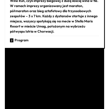
Wine Run, czyli imprezy biegowej z dużą ilością wina w tle.
W ramach imprezy organizowany jest maraton,
półmaraton oraz bieg sztafetowy dla trzyosobowych
zespołów – 3 x 7 km. Każdy z dystansów startuje z innego
miejsca, wszyscy spotykają się na mecie w Stella Maris
Resort w mieście Umag, położonym na wybrzeżu
półwyspu Istria w Chorwacji.
Program