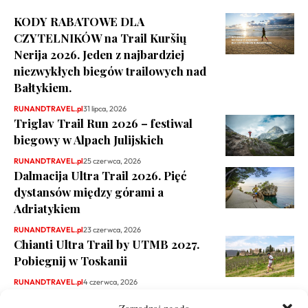
KODY RABATOWE DLA
CZYTELNIKÓW na Trail Kuršių
Nerija 2026. Jeden z najbardziej
niezwykłych biegów trailowych nad
Bałtykiem.
RUNANDTRAVEL.pl
31 lipca, 2026
Triglav Trail Run 2026 – festiwal
biegowy w Alpach Julijskich
RUNANDTRAVEL.pl
25 czerwca, 2026
Dalmacija Ultra Trail 2026. Pięć
dystansów między górami a
Adriatykiem
RUNANDTRAVEL.pl
23 czerwca, 2026
Chianti Ultra Trail by UTMB 2027.
Pobiegnij w Toskanii
RUNANDTRAVEL.pl
4 czerwca, 2026