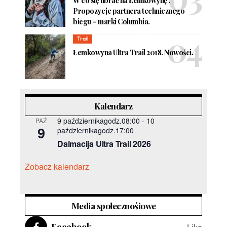
W co się ubrać na Łemkowynę?
Propozycje partnera technicznego
biegu – marki Columbia.
Trail
Łemkowyna Ultra Trail 2018. Nowości.
Kalendarz
9 październikagodz.08:00
-
10
PAŹ
9
październikagodz.17:00
Dalmacija Ultra Trail 2026
Zobacz kalendarz
Media społecznośiowe
Facebook
Like