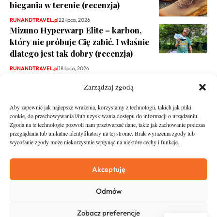
biegania w terenie (recenzja)
RUNANDTRAVEL.pl
22 lipca, 2026
Mizuno Hyperwarp Elite – karbon,
który nie próbuje Cię zabić. I właśnie
dlatego jest tak dobry (recenzja)
RUNANDTRAVEL.pl
18 lipca, 2026
Zarządzaj zgodą
Aby zapewnić jak najlepsze wrażenia, korzystamy z technologii, takich jak pliki
cookie, do przechowywania i/lub uzyskiwania dostępu do informacji o urządzeniu.
Zgoda na te technologie pozwoli nam przetwarzać dane, takie jak zachowanie podczas
przeglądania lub unikalne identyfikatory na tej stronie. Brak wyrażenia zgody lub
wycofanie zgody może niekorzystnie wpłynąć na niektóre cechy i funkcje.
runandtravel.pl - wszelkie prawa zastrzeżone
News
O nas
Akceptuję
Asfalt
Zostań Patronem
Odmów
Trail
Kontakt
Wywiady
Newsletter
Zobacz preferencje