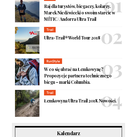
Raj dla turystów, biegaczy, kolarzy.
Marek Niedźwiecki o swoim starcie w
MÍTIC / Andorra Ultra Trail
Trail
Ultra-Trail® World Tour 2018
RunStyle
W co się ubrać na Łemkowynę?
Propozycje partnera technicznego
biegu – marki Columbia.
Trail
Łemkowyna Ultra Trail 2018. Nowości.
Kalendarz