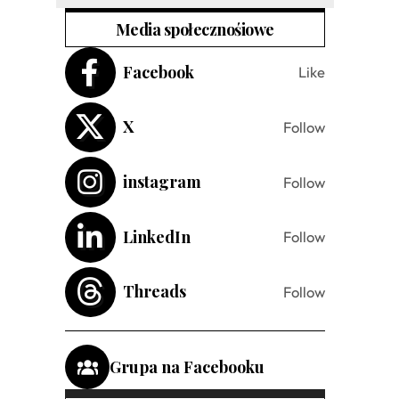
Media społecznośiowe
Facebook
Like
X
Follow
instagram
Follow
LinkedIn
Follow
Threads
Follow
Grupa na Facebooku