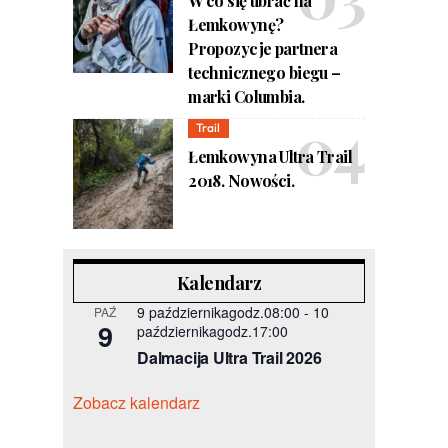
W co się ubrać na
Łemkowynę?
Propozycje partnera
technicznego biegu –
marki Columbia.
Trail
Łemkowyna Ultra Trail
2018. Nowości.
Kalendarz
9 październikagodz.08:00
-
10
PAŹ
9
październikagodz.17:00
Dalmacija Ultra Trail 2026
Zobacz kalendarz