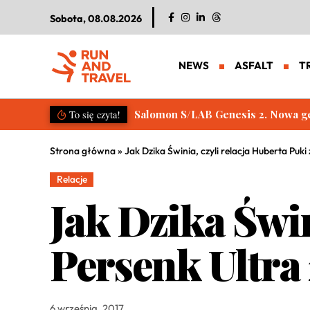
Sobota, 08.08.2026
NEWS
ASFALT
T
Salomon S/LAB Genesis 2. Nowa g
To się czyta!
Strona główna
»
Jak Dzika Świnia, czyli relacja Huberta Puki
Relacje
Jak Dzika Świn
Persenk Ultra 
6 września, 2017