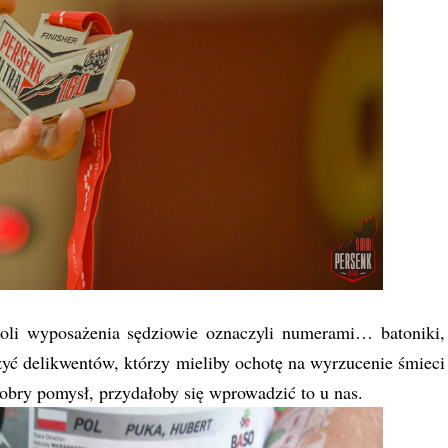
roli wyposażenia sędziowie oznaczyli numerami… batoniki,
zyć delikwentów, którzy mieliby ochotę na wyrzucenie śmieci
dobry pomysł, przydałoby się wprowadzić to u nas.