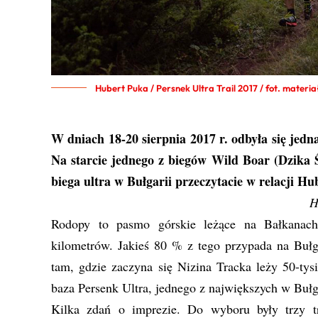
Hubert Puka / Persnek Ultra Trail 2017 / fot. materi
W dniach 18-20 sierpnia 2017 r. odbyła się jedn
Na starcie jednego z biegów Wild Boar (Dzika 
biega ultra w Bułgarii przeczytacie w relacji Hu
H
Rodopy to pasmo górskie leżące na Bałkanach
kilometrów. Jakieś 80 % z tego przypada na Bułga
tam, gdzie zaczyna się Nizina Tracka leży 50-tys
baza Persenk Ultra, jednego z największych w Bułga
Kilka zdań o imprezie. Do wyboru były trzy t