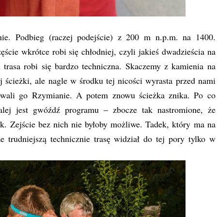
ie. Podbieg (raczej podejście) z 200 m n.p.m. na 1400.
ęście wkrótce robi się chłodniej, czyli jakieś dwadzieścia na
egu trasa robi się bardzo techniczna. Skaczemy z kamienia na
ścieżki, ale nagle w środku tej nicości wyrasta przed nami
dowali go Rzymianie. A potem znowu ścieżka znika. Po co
ej jest gwóźdź programu – zbocze tak nastromione, że
k. Zejście bez nich nie byłoby możliwe. Tadek, który ma na
 trudniejszą technicznie trasę widział do tej pory tylko w