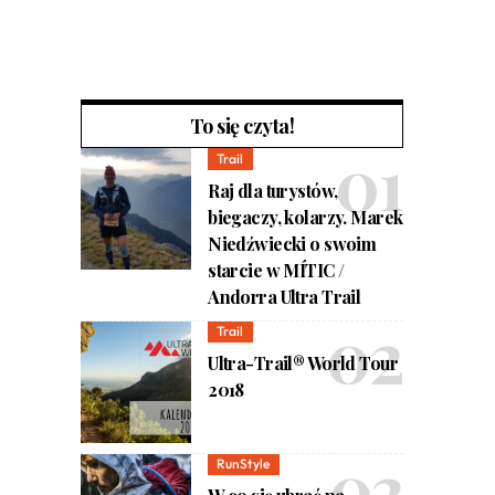
To się czyta!
Trail
Raj dla turystów,
biegaczy, kolarzy. Marek
Niedźwiecki o swoim
starcie w MÍTIC /
Andorra Ultra Trail
Trail
Ultra-Trail® World Tour
2018
RunStyle