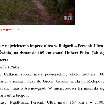
ały organizatora
a z największych imprez ultra w Bułgarii – Persenk Ultra.
Świnia) na dystansie 105 km stanął Hubert Puka. Jak się
berta.
ubert Puka
. Całkiem spore, mają powierzchnię około 240 na 100
rię, a reszta należy do Grecji. Gdzieś na skraju Rodopów,
ięczne miasto Asenowgrad. W miejscowości tej mieściła się
rii ultra biegów.
rasy. Najdłuższa Persenk Ultra miała 157 km / + 7100;