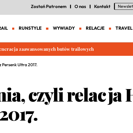
Zostań Patronem
O nas
Kontakt
Newslet
RAIL
RUNSTYLE
WYWIADY
RELACJE
TRAVEL
eneracja zaawansowanych butów trailowych
 z Persenk Ultra 2017.
ia, czyli relacja
2017.