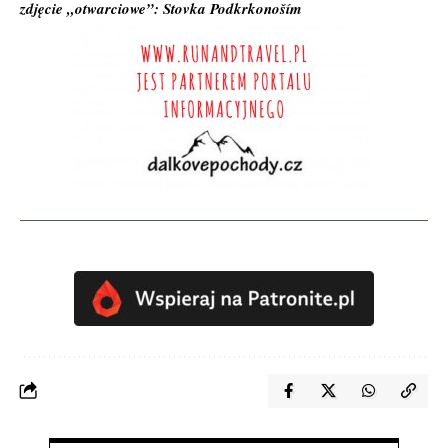
zdjęcie „otwarciowe”: Stovka Podkrkonoším