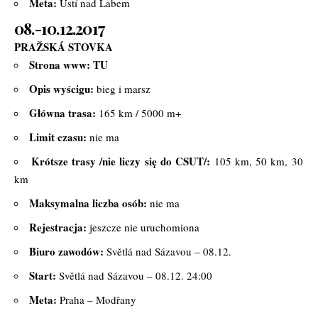
Meta:
Ústí nad Labem
08.-10.12.2017
PRAŽSKÁ STOVKA
Strona www:
TU
Opis wyścigu:
bieg i marsz
Główna trasa:
165 km / 5000 m+
Limit czasu:
nie ma
Krótsze trasy /nie liczy się do CSUT/:
105 km, 50 km, 30
km
Maksymalna liczba osób:
nie ma
Rejestracja:
jeszcze nie uruchomiona
Biuro zawodów:
Světlá nad Sázavou – 08.12.
Start:
Světlá nad Sázavou – 08.12. 24:00
Meta:
Praha – Modřany