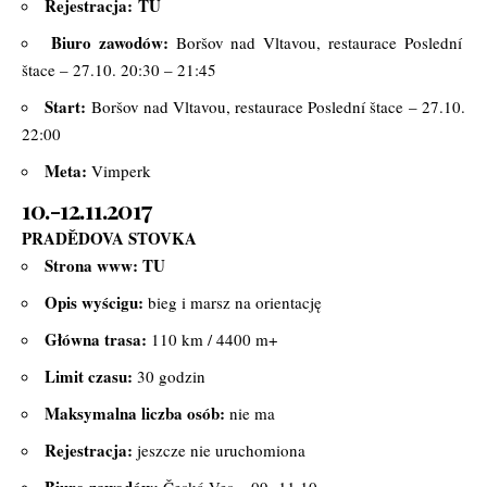
Rejestracja:
TU
Biuro zawodów:
Boršov nad Vltavou, restaurace Poslední
štace – 27.10. 20:30 – 21:45
Start:
Boršov nad Vltavou, restaurace Poslední štace – 27.10.
22:00
Meta:
Vimperk
10.-12.11.2017
PRADĚDOVA STOVKA
Strona www:
TU
Opis wyścigu:
bieg i marsz na orientację
Główna trasa:
110 km / 4400 m+
Limit czasu:
30 godzin
Maksymalna liczba osób:
nie ma
Rejestracja:
jeszcze nie uruchomiona