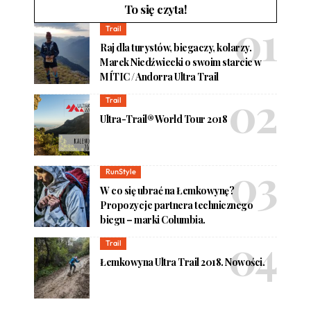
To się czyta!
Trail
Raj dla turystów, biegaczy, kolarzy.
Marek Niedźwiecki o swoim starcie w
MÍTIC / Andorra Ultra Trail
Trail
Ultra-Trail® World Tour 2018
RunStyle
W co się ubrać na Łemkowynę?
Propozycje partnera technicznego
biegu – marki Columbia.
Trail
Łemkowyna Ultra Trail 2018. Nowości.