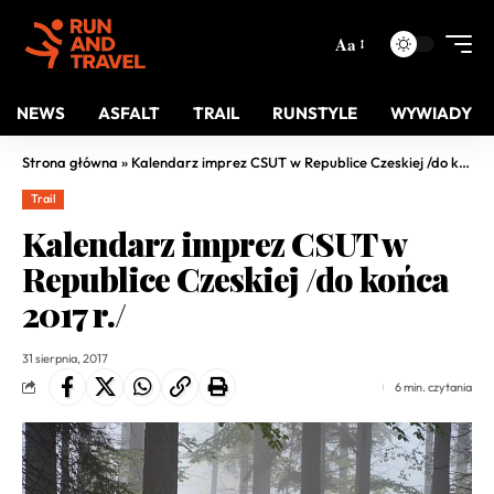
Aa
NEWS
ASFALT
TRAIL
RUNSTYLE
WYWIADY
Strona główna
»
Kalendarz imprez CSUT w Republice Czeskiej /do końca 2017 r./
Trail
Kalendarz imprez CSUT w
Republice Czeskiej /do końca
2017 r./
31 sierpnia, 2017
6 min. czytania