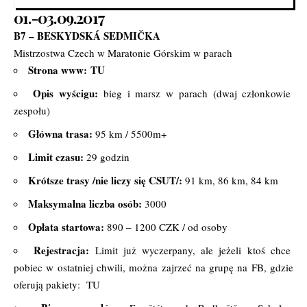
01.-03.09.2017
B7 – BESKYDSKÁ SEDMIČKA
Mistrzostwa Czech w Maratonie Górskim w parach
Strona www:
TU
Opis wyścigu:
bieg i marsz w parach (dwaj członkowie
zespołu)
Główna trasa:
95 km / 5500m+
Limit czasu:
29 godzin
Krótsze trasy /nie liczy się CSUT/:
91 km, 86 km, 84 km
Maksymalna liczba osób:
3000
Opłata startowa:
890 – 1200 CZK / od osoby
Rejestracja:
Limit już wyczerpany, ale jeżeli ktoś chce
pobiec w ostatniej chwili, można zajrzeć na grupę na FB, gdzie
oferują pakiety:
TU