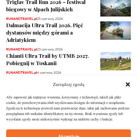
Triglav Trail Run 2026 – festiwal
biegowy w Alpach Julijskich
RUNANDTRAVEL.pl
25 czerwca, 2026
Dalmacija Ultra Trail 2026. Pięć
dystansów między górami a
Adriatykiem
RUNANDTRAVEL.pl
23 czerwca, 2026
Chianti Ultra Trail by UTMB 2027.
Pobiegnij w Toskanii
RUNANDTRAVEL.pl
4 czerwca, 2026
Zarządzaj zgodą
Aby zapewnić jak najlepsze wrażenia, korzystamy z technologii, takich jak pliki
cookie, do przechowywania i/lub uzyskiwania dostępu do informacji o urządzeniu.
Zgoda na te technologie pozwoli nam przetwarzać dane, takie jak zachowanie podczas
przeglądania lub unikalne identyfikatory na tej stronie. Brak wyrażenia zgody lub
wycofanie zgody może niekorzystnie wpłynąć na niektóre cechy i funkcje.
runandtravel.pl - wszelkie prawa zastrzeżone
News
O nas
Akceptuję