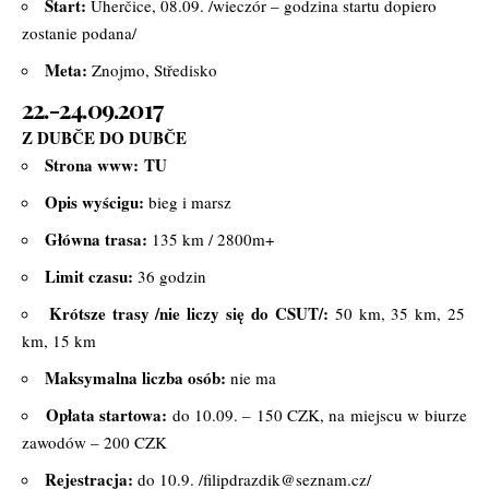
Start:
Uherčice, 08.09. /wieczór – godzina startu dopiero
zostanie podana/
Meta:
Znojmo, Středisko
22.-24.09.2017
Z DUBČE DO DUBČE
Strona www:
TU
Opis wyścigu:
bieg i marsz
Główna trasa:
135 km / 2800m+
Limit czasu:
36 godzin
Krótsze trasy /nie liczy się do CSUT/:
50 km, 35 km, 25
km, 15 km
Maksymalna liczba osób:
nie ma
Opłata startowa:
do 10.09. – 150 CZK, na miejscu w biurze
zawodów – 200 CZK
Rejestracja:
do 10.9. /filipdrazdik@seznam.cz/