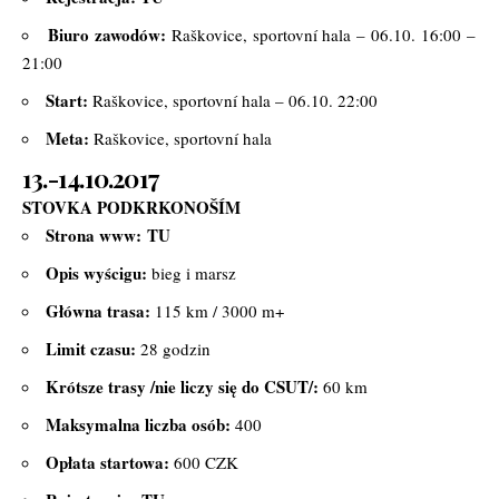
Biuro zawodów:
Raškovice, sportovní hala – 06.10. 16:00 –
21:00
Start:
Raškovice, sportovní hala – 06.10. 22:00
Meta:
Raškovice, sportovní hala
13.-14.10.2017
STOVKA PODKRKONOŠÍM
Strona www:
TU
Opis wyścigu:
bieg i marsz
Główna trasa:
115 km / 3000 m+
Limit czasu:
28 godzin
Krótsze trasy /nie liczy się do CSUT/:
60 km
Maksymalna liczba osób:
400
Opłata startowa:
600 CZK