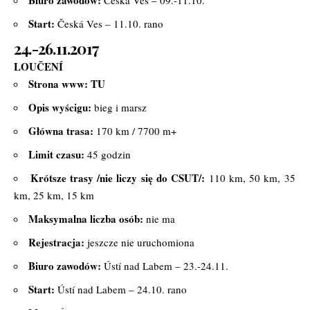
Biuro zawodów:
Česká Ves – 09.-11.10.
Start:
Česká Ves – 11.10. rano
24.-26.11.2017
LOUČENÍ
Strona www:
TU
Opis wyścigu:
bieg i marsz
Główna trasa:
170 km / 7700 m+
Limit czasu:
45 godzin
Krótsze trasy /nie liczy się do CSUT/:
110 km, 50 km, 35
km, 25 km, 15 km
Maksymalna liczba osób:
nie ma
Rejestracja:
jeszcze nie uruchomiona
Biuro zawodów:
Ústí nad Labem – 23.-24.11.
Start:
Ústí nad Labem – 24.10. rano