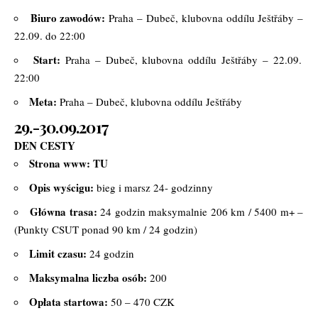
Biuro zawodów:
Praha – Dubeč, klubovna oddílu Ještřáby –
22.09. do 22:00
Start:
Praha – Dubeč, klubovna oddílu Ještřáby – 22.09.
22:00
Meta:
Praha – Dubeč, klubovna oddílu Ještřáby
29.-30.09.2017
DEN CESTY
Strona www:
TU
Opis wyścigu:
bieg i marsz 24- godzinny
Główna trasa:
24 godzin maksymalnie 206 km / 5400 m+ –
(Punkty CSUT ponad 90 km / 24 godzin)
Limit czasu:
24 godzin
Maksymalna liczba osób:
200
Opłata startowa:
50 – 470 CZK