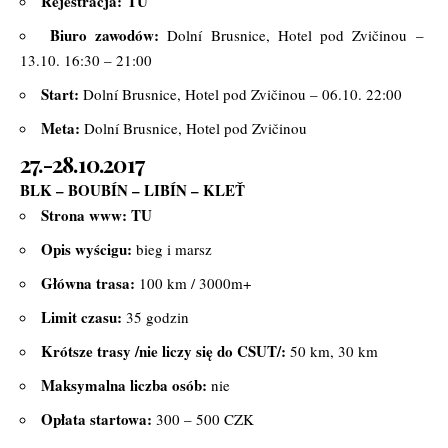
Rejestracja:
TU
Biuro zawodów:
Dolní Brusnice, Hotel pod Zvičinou –
13.10. 16:30 – 21:00
Start:
Dolní Brusnice, Hotel pod Zvičinou – 06.10. 22:00
Meta:
Dolní Brusnice, Hotel pod Zvičinou
27.-28.10.2017
BLK – BOUBÍN – LIBÍN – KLEŤ
Strona www:
TU
Opis wyścigu:
bieg i marsz
Główna trasa:
100 km / 3000m+
Limit czasu:
35 godzin
Krótsze trasy /nie liczy się do CSUT/:
50 km, 30 km
Maksymalna liczba osób:
nie
Opłata startowa:
300 – 500 CZK