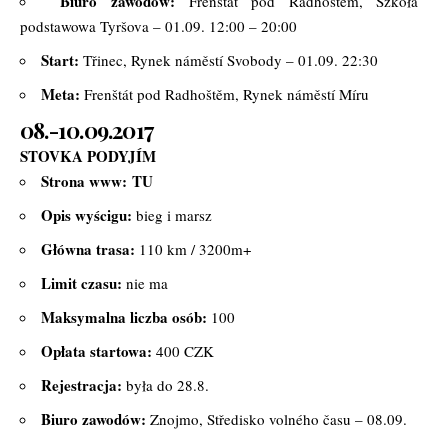
Biuro zawodów:
Frenštát pod Radhoštěm, Szkoła
podstawowa Tyršova – 01.09. 12:00 – 20:00
Start:
Třinec, Rynek náměstí Svobody – 01.09. 22:30
Meta:
Frenštát pod Radhoštěm, Rynek náměstí Míru
08.-10.09.2017
STOVKA PODYJÍM
Strona www:
TU
Opis wyścigu:
bieg i marsz
Główna trasa:
110 km / 3200m+
Limit czasu:
nie ma
Maksymalna liczba osób:
100
Opłata startowa:
400 CZK
Rejestracja:
była do 28.8.
Biuro zawodów:
Znojmo, Středisko volného času – 08.09.