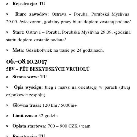
Rejestracja:
TU
Biuro zawodów:
Ostrava – Poruba, Porubská Myslivna
29.09. /wieczorem, godziny pracy biura dopiero zostaną podane/
Start:
Ostrava – Poruba, Porubská Myslivna 29.09. /godzina
startu dopiero zostanie podana/
Meta:
Gdziekolwiek na trasie po 24 godzinach.
06.-08.10.2017
5BV – PĚT BESKYDSKÝCH VRCHOLŮ
Strona www:
TU
Opis wyścigu:
bieg i marsz na orientację w parach (dwaj
członkowie zespołu)
Główna trasa:
120 km / 5000m+
Limit czasu:
32 godzin
Opłata startowa:
700 – 900 CZK / team
Rejestracja:
TU