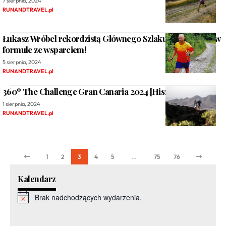
7 sierpnia, 2024
RUNANDTRAVEL.pl
Łukasz Wróbel rekordzistą Głównego Szlaku Sudeckiego w
formule ze wsparciem!
5 sierpnia, 2024
RUNANDTRAVEL.pl
360º The Challenge Gran Canaria 2024 [Hiszpania]
1 sierpnia, 2024
RUNANDTRAVEL.pl
1
2
3
4
5
…
75
76
Kalendarz
Brak nadchodzących wydarzenia.
Powiadomienie