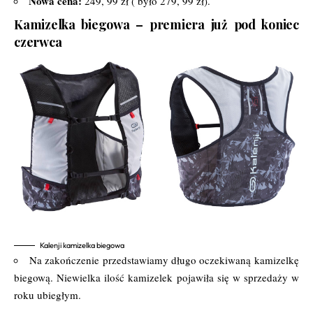
Nowa cena:
249, 99 zł ( było 279, 99 zł).
Kamizelka biegowa – premiera już pod koniec
czerwca
Kalenji kamizelka biegowa
Na zakończenie przedstawiamy długo oczekiwaną kamizelkę
biegową. Niewielka ilość kamizelek pojawiła się w sprzedaży w
roku ubiegłym.