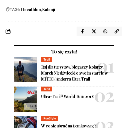
TAGI:
Decathlon
Kalenji
To się czyta!
Trail
Raj dla turystów, biegaczy, kolarzy.
Marek Niedźwiecki o swoim starcie w
MÍTIC / Andorra Ultra Trail
Trail
Ultra-Trail® World Tour 2018
RunStyle
W co się ubrać na Łemkowynę?