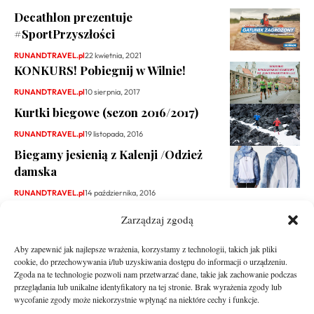
Decathlon prezentuje
#SportPrzyszłości
RUNANDTRAVEL.pl
22 kwietnia, 2021
KONKURS! Pobiegnij w Wilnie!
RUNANDTRAVEL.pl
10 sierpnia, 2017
Kurtki biegowe (sezon 2016/2017)
RUNANDTRAVEL.pl
19 listopada, 2016
Biegamy jesienią z Kalenji /Odzież
damska
RUNANDTRAVEL.pl
14 października, 2016
Zarządzaj zgodą
Aby zapewnić jak najlepsze wrażenia, korzystamy z technologii, takich jak pliki
cookie, do przechowywania i/lub uzyskiwania dostępu do informacji o urządzeniu.
Zgoda na te technologie pozwoli nam przetwarzać dane, takie jak zachowanie podczas
przeglądania lub unikalne identyfikatory na tej stronie. Brak wyrażenia zgody lub
wycofanie zgody może niekorzystnie wpłynąć na niektóre cechy i funkcje.