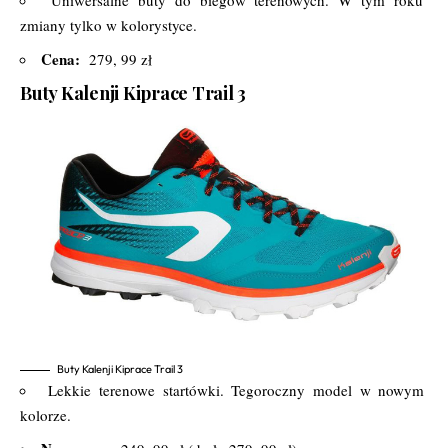
Uniwersalne buty do biegów terenowych. W tym roku
zmiany tylko w kolorystyce.
Cena:
279, 99 zł
Buty Kalenji Kiprace Trail 3
Buty Kalenji Kiprace Trail 3
Lekkie terenowe startówki. Tegoroczny model w nowym
kolorze.