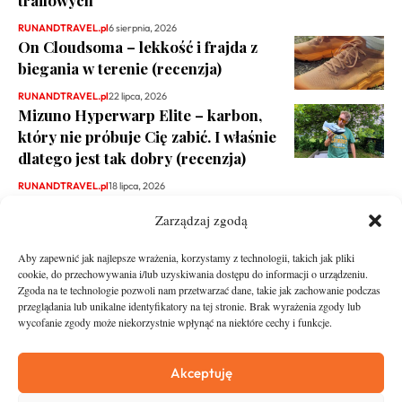
trailowych
RUNANDTRAVEL.pl
6 sierpnia, 2026
On Cloudsoma – lekkość i frajda z
biegania w terenie (recenzja)
RUNANDTRAVEL.pl
22 lipca, 2026
Mizuno Hyperwarp Elite – karbon,
który nie próbuje Cię zabić. I właśnie
dlatego jest tak dobry (recenzja)
RUNANDTRAVEL.pl
18 lipca, 2026
Zarządzaj zgodą
Aby zapewnić jak najlepsze wrażenia, korzystamy z technologii, takich jak pliki
cookie, do przechowywania i/lub uzyskiwania dostępu do informacji o urządzeniu.
Zgoda na te technologie pozwoli nam przetwarzać dane, takie jak zachowanie podczas
przeglądania lub unikalne identyfikatory na tej stronie. Brak wyrażenia zgody lub
wycofanie zgody może niekorzystnie wpłynąć na niektóre cechy i funkcje.
runandtravel.pl - wszelkie prawa zastrzeżone
News
O nas
Akceptuję
Asfalt
Zostań Patronem