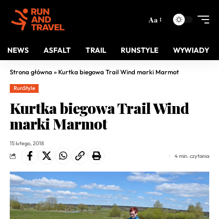
Aa
NEWS
ASFALT
TRAIL
RUNSTYLE
WYWIADY
Strona główna
»
Kurtka biegowa Trail Wind marki Marmot
RunStyle
Kurtka biegowa Trail Wind
marki Marmot
15 lutego, 2018
4 min. czytania