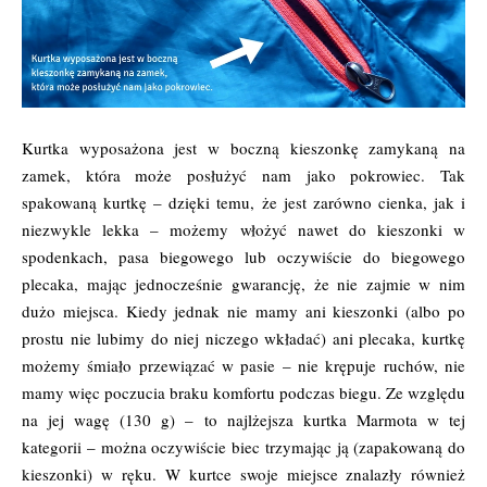
Kurtka wyposażona jest w boczną kieszonkę zamykaną na
zamek, która może posłużyć nam jako pokrowiec. Tak
spakowaną kurtkę – dzięki temu, że jest zarówno cienka, jak i
niezwykle lekka – możemy włożyć nawet do kieszonki w
spodenkach, pasa biegowego lub oczywiście do biegowego
plecaka, mając jednocześnie gwarancję, że nie zajmie w nim
dużo miejsca. Kiedy jednak nie mamy ani kieszonki (albo po
prostu nie lubimy do niej niczego wkładać) ani plecaka, kurtkę
możemy śmiało przewiązać w pasie – nie krępuje ruchów, nie
mamy więc poczucia braku komfortu podczas biegu. Ze względu
na jej wagę (130 g) – to najlżejsza kurtka Marmota w tej
kategorii – można oczywiście biec trzymając ją (zapakowaną do
kieszonki) w ręku. W kurtce swoje miejsce znalazły również