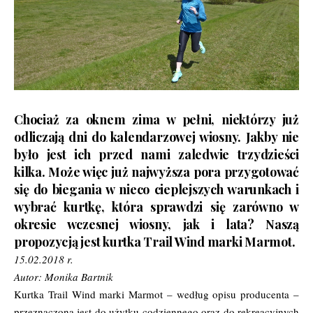
Chociaż za oknem zima w pełni, niektórzy już
odliczają dni do kalendarzowej wiosny. Jakby nie
było jest ich przed nami zaledwie trzydzieści
kilka. Może więc już najwyższa pora przygotować
się do biegania w nieco cieplejszych warunkach i
wybrać kurtkę, która sprawdzi się zarówno w
okresie wczesnej wiosny, jak i lata? Naszą
propozycją jest kurtka Trail Wind marki Marmot.
15.02.2018 r.
Autor: Monika Bartnik
Kurtka Trail Wind marki Marmot – według opisu producenta –
przeznaczona jest do użytku codziennego oraz do rekreacyjnych