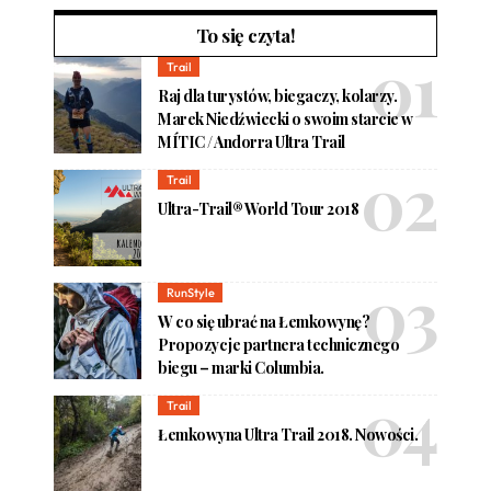
To się czyta!
Trail
Raj dla turystów, biegaczy, kolarzy.
Marek Niedźwiecki o swoim starcie w
MÍTIC / Andorra Ultra Trail
Trail
Ultra-Trail® World Tour 2018
RunStyle
W co się ubrać na Łemkowynę?
Propozycje partnera technicznego
biegu – marki Columbia.
Trail
Łemkowyna Ultra Trail 2018. Nowości.