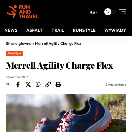
Aa
NEWS
ASFALT
TRAIL
RUNSTYLE
WYWIADY
Strona główna
»
Merrell Agility Charge Flex
RunStyle
Merrell Agility Charge Flex
5 kwietnia, 2017
2 min. czytania