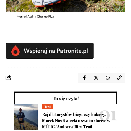
Merrell Agility Charge Flex
To się czyta!
Trail
Raj dla turystów, biegaczy, kolarzy.
Marek Niedźwiecki o swoim starcie w
MÍTIC / Andorra Ultra Trail