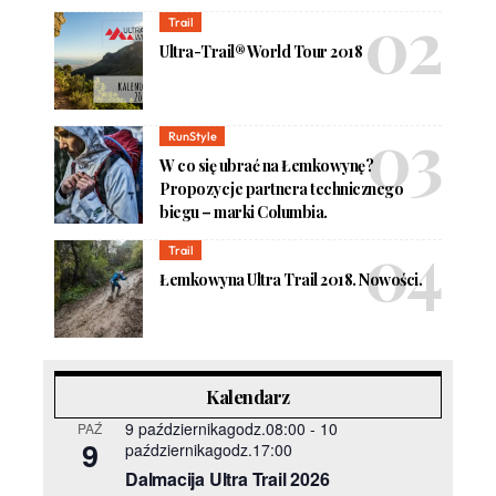
Trail
Ultra-Trail® World Tour 2018
RunStyle
W co się ubrać na Łemkowynę?
Propozycje partnera technicznego
biegu – marki Columbia.
Trail
Łemkowyna Ultra Trail 2018. Nowości.
Kalendarz
9 październikagodz.08:00
-
10
PAŹ
9
październikagodz.17:00
Dalmacija Ultra Trail 2026