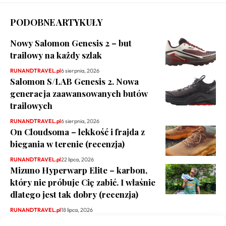
PODOBNE ARTYKUŁY
Nowy Salomon Genesis 2 – but
trailowy na każdy szlak
RUNANDTRAVEL.pl
6 sierpnia, 2026
Salomon S/LAB Genesis 2. Nowa
generacja zaawansowanych butów
trailowych
RUNANDTRAVEL.pl
6 sierpnia, 2026
On Cloudsoma – lekkość i frajda z
biegania w terenie (recenzja)
RUNANDTRAVEL.pl
22 lipca, 2026
Mizuno Hyperwarp Elite – karbon,
który nie próbuje Cię zabić. I właśnie
dlatego jest tak dobry (recenzja)
RUNANDTRAVEL.pl
18 lipca, 2026