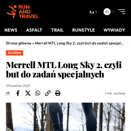
Aa
NEWS
ASFALT
TRAIL
RUNSTYLE
WYWIADY
Strona główna
»
Merrell MTL Long Sky 2, czyli but do zadań specjalnych
RunStyle
Merrell MTL Long Sky 2, czyli
but do zadań specjalnych
29 kwietnia, 2023
7 min. czytania