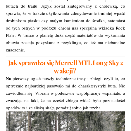
butach do trailu. Język został zintegrowany z cholewką, co
sprawia, że w trakcie użytkowania zdecydowanie trudniej wpaść
drobinkom piasku czy małym kamieniom do środka, natomiast
od tych ostrych w podłożu chroni nas specjalna wkładka Rock
Plate. W trosce o planetę duża część materiałów do wykonania
obuwia została pozyskana z recyklingu, co też ma niebanalne
znaczenie.
Jak sprawdza się Merrell MTL Long Sky 2
w akcji?
Na pierwszy ogień poszły techniczne trasy i zbiegi, czyli to, co
optycznie najbardziej pasowało mi do charakterystyki buta. Nie
zawiodłem się. Vibram w podeszwie współpracuje wspaniale, a
zważając na fakt, że na części zbiegu widać było pozostałości
opadów to i ze śliską skałą poradził sobie jak trzeba.