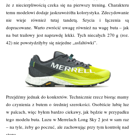
że z niecierpliwością czeka się na pierwszy trening. Charakteru
temu modelowi dodaje jaskrawożółta kolorystyka. Zdecydowanie
nie wieje również tutaj tandetą. Szycia i łączenia są
dopracowane. Warto zwrócić uwagę również na wagę buta – jak
na but trailowy jest naprawdę lekki. Tych niecałych 270 g (roz.
42) nie powstydziłyby się niejedne „asfaltówki”.
Przejdźmy jednak do konkretów. Technicznie rzecz biorąc mamy
do czynienia z butem o średniej szerokości. Osobiście lubię luz
w palcach, więc byłem bardzo ciekawy, jak będzie w przypadku
tego modelu buta. Luzu w Merrelach Long Sky 2 jest w sam raz
– na tyle, żeby go poczuć, ale zachowując przy tym kontrolę nad
stopą.