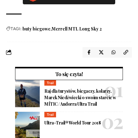
TAGI:
buty biegowe
Merrell MTL Long Sky 2
To się czyta!
Trail
Raj dla turystów, biegaczy, kolarzy.
Marek Niedźwiecki o swoim starcie w
MÍTIC / Andorra Ultra Trail
Trail
Ultra-Trail® World Tour 2018