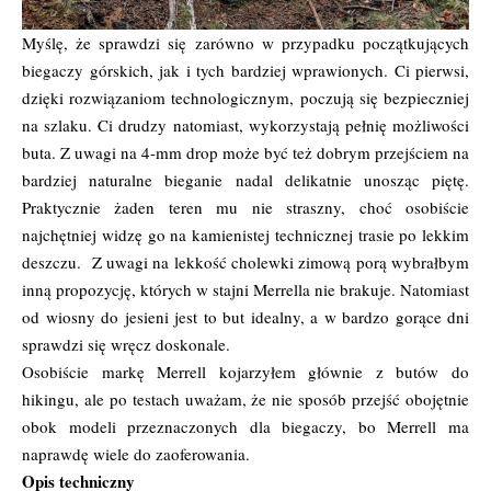
Myślę, że sprawdzi się zarówno w przypadku początkujących
biegaczy górskich, jak i tych bardziej wprawionych. Ci pierwsi,
dzięki rozwiązaniom technologicznym, poczują się bezpieczniej
na szlaku. Ci drudzy natomiast, wykorzystają pełnię możliwości
buta. Z uwagi na 4-mm drop może być też dobrym przejściem na
bardziej naturalne bieganie nadal delikatnie unosząc piętę.
Praktycznie żaden teren mu nie straszny, choć osobiście
najchętniej widzę go na kamienistej technicznej trasie po lekkim
deszczu. Z uwagi na lekkość cholewki zimową porą wybrałbym
inną propozycję, których w stajni Merrella nie brakuje. Natomiast
od wiosny do jesieni jest to but idealny, a w bardzo gorące dni
sprawdzi się wręcz doskonale.
Osobiście markę Merrell kojarzyłem głównie z butów do
hikingu, ale po testach uważam, że nie sposób przejść obojętnie
obok modeli przeznaczonych dla biegaczy, bo Merrell ma
naprawdę wiele do zaoferowania.
Opis techniczny