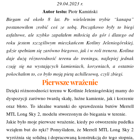
29.04.2023 r.
Autor testu:
Piotr Kamiński
Biegam od około 8 lat. Po wieloletnim trybie “kanapa”
postanowiłem zrobić coś ze sobą. Początkowo były to biegi
asfaltowe, ale szybko zapałałem miłością do gór i dlatego od
roku jestem szczęśliwym mieszkańcem Kotliny Jeleniogórskiej,
gdzie spełniam się zarówno biegowo, jak i w roli trenera. Kotlina
daje dużą różnorodność terenu do treningu, najlepiej jednak
czuję się na wystających kamieniach, korzeniach, a ostatnio
pokochałem to, co było moją pietą achillesową, czyli zbiegi.
Pierwsze wrażenie
Dzięki różnorodności terenu w Kotlinie Jeleniogórskiej mamy do
dyspozycji zarówno twardą skałę, luźne kamienie, jak i korzenie
oraz błoto. To idealne warunki do sprawdzenia butów Merrell
MTL Long Sky 2, modelu stworzonym do biegania w terenie.
Jakie było moje pierwsze wrażenie, kiedy po otworzeniu pudełka
wziąłem but do ręki? Pomyślałem, że Merrell MTL Long Sky 2
wyróżnia się solidną i dopracowaną konstrukcją do tego stopnia,