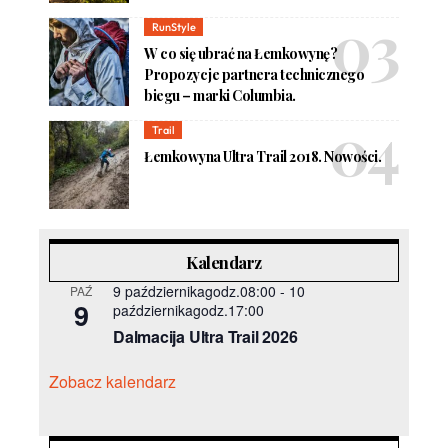
RunStyle
W co się ubrać na Łemkowynę?
Propozycje partnera technicznego
biegu – marki Columbia.
Trail
Łemkowyna Ultra Trail 2018. Nowości.
Kalendarz
9 październikagodz.08:00
-
10
PAŹ
9
październikagodz.17:00
Dalmacija Ultra Trail 2026
Zobacz kalendarz