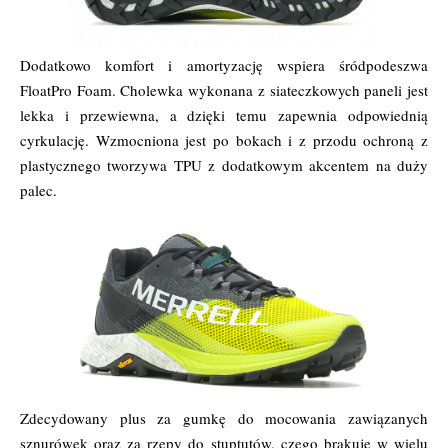
Dodatkowo komfort i amortyzację wspiera śródpodeszwa
FloatPro Foam. Cholewka wykonana z siateczkowych paneli jest
lekka i przewiewna, a dzięki temu zapewnia odpowiednią
cyrkulację. Wzmocniona jest po bokach i z przodu ochroną z
plastycznego tworzywa TPU z dodatkowym akcentem na duży
palec.
Zdecydowany plus za gumkę do mocowania zawiązanych
sznurówek oraz za rzepy do stuptutów, czego brakuje w wielu