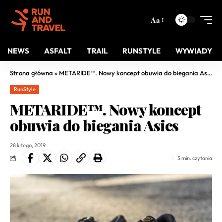
Aa
NEWS
ASFALT
TRAIL
RUNSTYLE
WYWIADY
Strona główna
»
METARIDE™. Nowy koncept obuwia do biegania Asics
RunStyle
METARIDE™. Nowy koncept
obuwia do biegania Asics
28 lutego, 2019
5 min. czytania