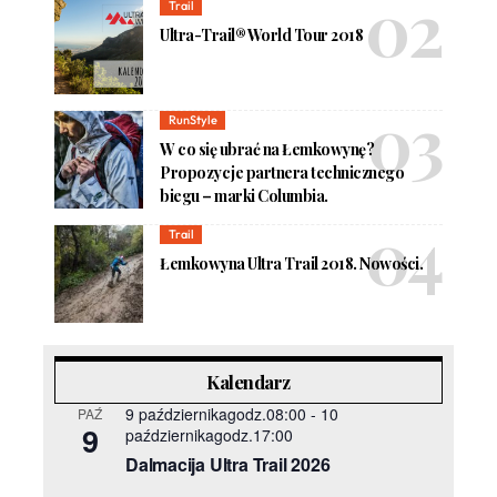
Trail
Ultra-Trail® World Tour 2018
RunStyle
W co się ubrać na Łemkowynę?
Propozycje partnera technicznego
biegu – marki Columbia.
Trail
Łemkowyna Ultra Trail 2018. Nowości.
Kalendarz
9 październikagodz.08:00
-
10
PAŹ
9
październikagodz.17:00
Dalmacija Ultra Trail 2026