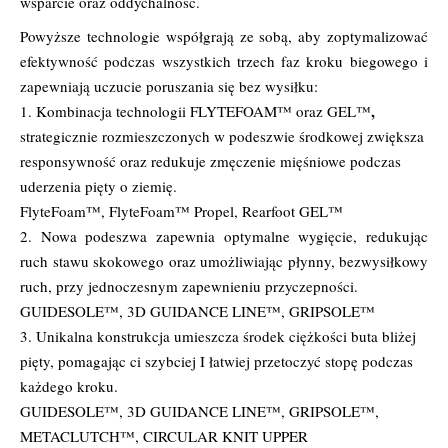
wsparcie oraz oddychalność.
Powyższe technologie współgrają ze sobą, aby zoptymalizować
efektywność podczas wszystkich trzech faz kroku biegowego i
zapewniają uczucie poruszania się bez wysiłku:
,
1. Kombinacja technologii FLYTEFOAM™ oraz GEL™
strategicznie rozmieszczonych w podeszwie środkowej zwiększa
responsywność oraz redukuje zmęczenie mięśniowe podczas
uderzenia pięty o ziemię.
FlyteFoam™, FlyteFoam™ Propel, Rearfoot GEL™
2. Nowa podeszwa zapewnia optymalne wygięcie, redukując
ruch stawu skokowego oraz umożliwiając płynny, bezwysiłkowy
ruch, przy jednoczesnym zapewnieniu przyczepności.
GUIDESOLE™, 3D GUIDANCE LINE™, GRIPSOLE™
3. Unikalna konstrukcja umieszcza środek ciężkości buta bliżej
pięty, pomagając ci szybciej I łatwiej przetoczyć stopę podczas
każdego kroku.
GUIDESOLE™, 3D GUIDANCE LINE™, GRIPSOLE™,
METACLUTCH™, CIRCULAR KNIT UPPER