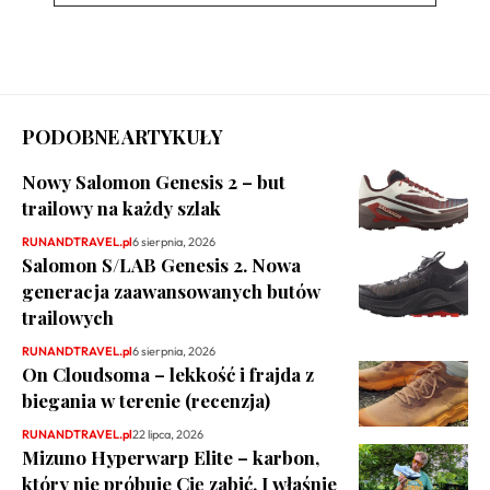
PODOBNE ARTYKUŁY
Nowy Salomon Genesis 2 – but
trailowy na każdy szlak
RUNANDTRAVEL.pl
6 sierpnia, 2026
Salomon S/LAB Genesis 2. Nowa
generacja zaawansowanych butów
trailowych
RUNANDTRAVEL.pl
6 sierpnia, 2026
On Cloudsoma – lekkość i frajda z
biegania w terenie (recenzja)
RUNANDTRAVEL.pl
22 lipca, 2026
Mizuno Hyperwarp Elite – karbon,
który nie próbuje Cię zabić. I właśnie