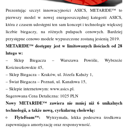
Prezentując szczyt innowacyjności ASICS, METARIDE™ to
pierwszy model w nowej energooszczędnej kategorii ASICS,
która z czasem udostępni ten sam koncept i technologie większej
liczbie biegaczy, na różnych pułapach cenowych. Bardziej
przystępne cenowo modele wypuszczone zostaną jesienią 2019.
METARIDE™ dostępny jest w limitowanych ilościach od 28
lutego w:
– Sklep Biegacza – Warszawa Powiśle, Wybrzeże
Kościuszkowskie 45,
– Sklep Biegacza – Kraków, ul. Józefa Kałuży 1,
– Świat Biegacza – Poznań, ul. Kanałowa 15,
– Sklepie internetowym: www.asics.pl.
Sugerowana Cena Detaliczna: 1025 PLN
Nowy METARIDE™ zawiera nie mniej niż 6 unikalnych
technologii, a także nową, cyrkularną cholewkę:
FlyteFoam™:
Wytrzymała, lekka podeszwa środkowa
zapewniająca amortyzację oraz responsywność.