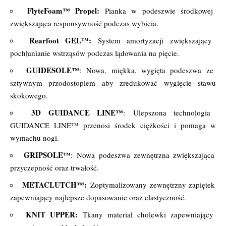
FlyteFoam™ Propel:
Pianka w podeszwie środkowej
zwiększająca responsywność podczas wybicia.
Rearfoot GEL™:
System amortyzacji zwiększający
pochłanianie wstrząsów podczas lądowania na pięcie.
GUIDESOLE™
: Nowa, miękka, wygięta podeszwa ze
sztywnym przodostopiem aby zredukować wygięcie stawu
skokowego.
3D GUIDANCE LINE™
: Ulepszona technologia
GUIDANCE LINE™ przenosi środek ciężkości i pomaga w
wymachu nogi.
GRIPSOLE™
: Nowa podeszwa zewnętrzna zwiększająca
przyczepność oraz trwałość.
METACLUTCH™:
Zoptymalizowany zewnętrzny zapiętek
zapewniający najlepsze dopasowanie oraz elastyczność.
KNIT UPPER:
Tkany materiał cholewki zapewniający