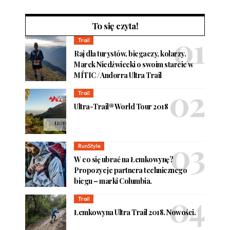
To się czyta!
Trail
Raj dla turystów, biegaczy, kolarzy.
Marek Niedźwiecki o swoim starcie w
MÍTIC / Andorra Ultra Trail
Trail
Ultra-Trail® World Tour 2018
RunStyle
W co się ubrać na Łemkowynę?
Propozycje partnera technicznego
biegu – marki Columbia.
Trail
Łemkowyna Ultra Trail 2018. Nowości.