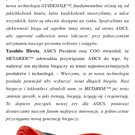
nowa technologia GUIDESOLE™, fundamentalnie różnią się od
jakichkolwiek butów, które kiedykolwiek stworzyliśmy, a także
wszystkich, które są obecnie dostępne na rynku. Spojrzeliśmy na
efektywność biegu od zupełnie innej strony, od strony ASICS,
aby zapewnić całkowicie nowe 'odczucie’ przy jednoczesnym
utrzymaniu naszego poziomu ochrony i osiągów.
Yasuhito Hirota
, ASICS President oraz COO stwierdził, że
METARIDE™ udowadnia przywiązanie ASICS do tego, by
nadawać ton myśleniu biegaczy na temat najnowocześniejszych
produktów i technologii.
– Wierzymy, że ta nowa technologia
posiada potencjał aby wzburzyć świat długich biegów. Nasi
biegacze i lekkoatleci zdradzili nam, że METARIDE™ już teraz
zmienia sposób, w jaki trenują, biegają, ścigają się i regenerują.
To dopiero początek nowej ery dla ASICS, ponieważ
dostarczamy naszym fanom najlepsze innowacje, a jednocześnie
przyciągamy nową generację biegaczy.