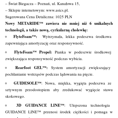
– Świat Biegacza – Poznań, ul. Kanałowa 15,
– Sklepie internetowym: www.asics.pl.
Sugerowana Cena Detaliczna: 1025 PLN
Nowy METARIDE™ zawiera nie mniej niż 6 unikalnych
technologii, a także nową, cyrkularną cholewkę:
FlyteFoam™:
Wytrzymała, lekka podeszwa środkowa
zapewniająca amortyzację oraz responsywność.
FlyteFoam™ Propel:
Pianka w podeszwie środkowej
zwiększająca responsywność podczas wybicia.
Rearfoot GEL™:
System amortyzacji zwiększający
pochłanianie wstrząsów podczas lądowania na pięcie.
GUIDESOLE™
: Nowa, miękka, wygięta podeszwa ze
sztywnym przodostopiem aby zredukować wygięcie stawu
skokowego.
3D GUIDANCE LINE™
: Ulepszona technologia
GUIDANCE LINE™ przenosi środek ciężkości i pomaga w