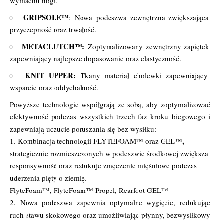
wymachu nogi.
GRIPSOLE™
: Nowa podeszwa zewnętrzna zwiększająca
przyczepność oraz trwałość.
METACLUTCH™:
Zoptymalizowany zewnętrzny zapiętek
zapewniający najlepsze dopasowanie oraz elastyczność.
KNIT UPPER:
Tkany materiał cholewki zapewniający
wsparcie oraz oddychalność.
Powyższe technologie współgrają ze sobą, aby zoptymalizować
efektywność podczas wszystkich trzech faz kroku biegowego i
zapewniają uczucie poruszania się bez wysiłku:
,
1. Kombinacja technologii FLYTEFOAM™ oraz GEL™
strategicznie rozmieszczonych w podeszwie środkowej zwiększa
responsywność oraz redukuje zmęczenie mięśniowe podczas
uderzenia pięty o ziemię.
FlyteFoam™, FlyteFoam™ Propel, Rearfoot GEL™
2. Nowa podeszwa zapewnia optymalne wygięcie, redukując
ruch stawu skokowego oraz umożliwiając płynny, bezwysiłkowy