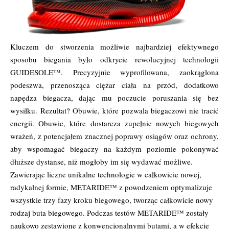
Kluczem do stworzenia możliwie najbardziej efektywnego
sposobu biegania było odkrycie rewolucyjnej technologii
GUIDESOLE™. Precyzyjnie wyprofilowana, zaokrąglona
podeszwa, przenosząca ciężar ciała na przód, dodatkowo
napędza biegacza, dając mu poczucie poruszania się bez
wysiłku. Rezultat? Obuwie, które pozwala biegaczowi nie tracić
energii. Obuwie, które dostarcza zupełnie nowych biegowych
wrażeń, z potencjałem znacznej poprawy osiągów oraz ochrony,
aby wspomagać biegaczy na każdym poziomie pokonywać
dłuższe dystanse, niż mogłoby im się wydawać możliwe.
Zawierając liczne unikalne technologie w całkowicie nowej,
radykalnej formie, METARIDE™ z powodzeniem optymalizuje
wszystkie trzy fazy kroku biegowego, tworząc całkowicie nowy
rodzaj buta biegowego. Podczas testów METARIDE™ zostały
naukowo zestawione z konwencjonalnymi butami, a w efekcie