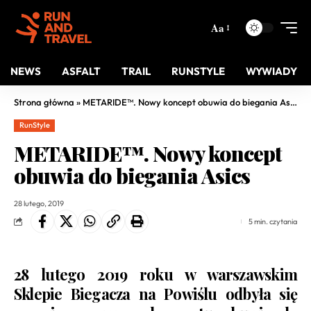
Aa
NEWS
ASFALT
TRAIL
RUNSTYLE
WYWIADY
Strona główna
»
METARIDE™. Nowy koncept obuwia do biegania Asics
RunStyle
METARIDE™. Nowy koncept
obuwia do biegania Asics
28 lutego, 2019
5 min. czytania
28 lutego 2019 roku w warszawskim
Sklepie Biegacza na Powiślu odbyła się