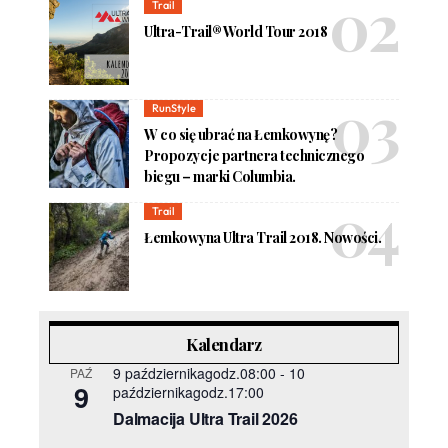
Trail
Ultra-Trail® World Tour 2018
RunStyle
W co się ubrać na Łemkowynę?
Propozycje partnera technicznego
biegu – marki Columbia.
Trail
Łemkowyna Ultra Trail 2018. Nowości.
Kalendarz
9 październikagodz.08:00
-
10
PAŹ
9
październikagodz.17:00
Dalmacija Ultra Trail 2026