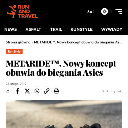
Aa
NEWS
ASFALT
TRAIL
RUNSTYLE
WYWIADY
Strona główna
»
METARIDE™. Nowy koncept obuwia do biegania Asics
RunStyle
METARIDE™. Nowy koncept
obuwia do biegania Asics
28 lutego, 2019
5 min. czytania