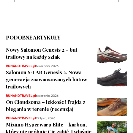
PODOBNE ARTYKUŁY
Nowy Salomon Genesis 2 – but
trailowy na każdy szlak
RUNANDTRAVEL.pl
6 sierpnia, 2026
Salomon S/LAB Genesis 2. Nowa
generacja zaawansowanych butów
trailowych
RUNANDTRAVEL.pl
6 sierpnia, 2026
On Cloudsoma – lekkość i frajda z
biegania w terenie (recenzja)
RUNANDTRAVEL.pl
22 lipca, 2026
Mizuno Hyperwarp Elite – karbon,
który nie próbuje Cię zabić. I właśnie