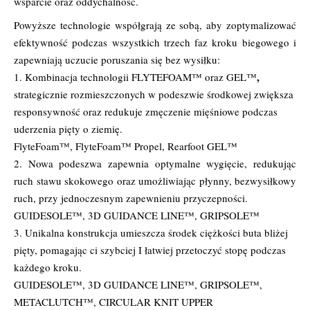
wsparcie oraz oddychalność.
Powyższe technologie współgrają ze sobą, aby zoptymalizować
efektywność podczas wszystkich trzech faz kroku biegowego i
zapewniają uczucie poruszania się bez wysiłku:
,
1. Kombinacja technologii FLYTEFOAM™ oraz GEL™
strategicznie rozmieszczonych w podeszwie środkowej zwiększa
responsywność oraz redukuje zmęczenie mięśniowe podczas
uderzenia pięty o ziemię.
FlyteFoam™, FlyteFoam™ Propel, Rearfoot GEL™
2. Nowa podeszwa zapewnia optymalne wygięcie, redukując
ruch stawu skokowego oraz umożliwiając płynny, bezwysiłkowy
ruch, przy jednoczesnym zapewnieniu przyczepności.
GUIDESOLE™, 3D GUIDANCE LINE™, GRIPSOLE™
3. Unikalna konstrukcja umieszcza środek ciężkości buta bliżej
pięty, pomagając ci szybciej I łatwiej przetoczyć stopę podczas
każdego kroku.
GUIDESOLE™, 3D GUIDANCE LINE™, GRIPSOLE™,
METACLUTCH™, CIRCULAR KNIT UPPER