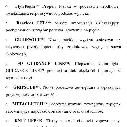
FlyteFoam™ Propel:
Pianka w podeszwie środkowej
zwiększająca responsywność podczas wybicia.
Rearfoot GEL™:
System amortyzacji zwiększający
pochłanianie wstrząsów podczas lądowania na pięcie.
GUIDESOLE™
: Nowa, miękka, wygięta podeszwa ze
sztywnym przodostopiem aby zredukować wygięcie stawu
skokowego.
3D GUIDANCE LINE™
: Ulepszona technologia
GUIDANCE LINE™ przenosi środek ciężkości i pomaga w
wymachu nogi.
GRIPSOLE™
: Nowa podeszwa zewnętrzna zwiększająca
przyczepność oraz trwałość.
METACLUTCH™:
Zoptymalizowany zewnętrzny zapiętek
zapewniający najlepsze dopasowanie oraz elastyczność.
KNIT UPPER:
Tkany materiał cholewki zapewniający