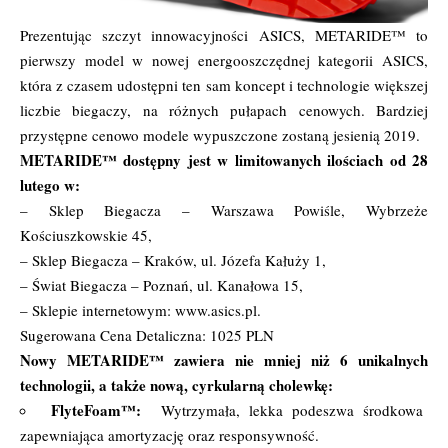
Prezentując szczyt innowacyjności ASICS, METARIDE™ to
pierwszy model w nowej energooszczędnej kategorii ASICS,
która z czasem udostępni ten sam koncept i technologie większej
liczbie biegaczy, na różnych pułapach cenowych. Bardziej
przystępne cenowo modele wypuszczone zostaną jesienią 2019.
METARIDE™ dostępny jest w limitowanych ilościach od 28
lutego w:
– Sklep Biegacza – Warszawa Powiśle, Wybrzeże
Kościuszkowskie 45,
– Sklep Biegacza – Kraków, ul. Józefa Kałuży 1,
– Świat Biegacza – Poznań, ul. Kanałowa 15,
– Sklepie internetowym: www.asics.pl.
Sugerowana Cena Detaliczna: 1025 PLN
Nowy METARIDE™ zawiera nie mniej niż 6 unikalnych
technologii, a także nową, cyrkularną cholewkę:
FlyteFoam™:
Wytrzymała, lekka podeszwa środkowa
zapewniająca amortyzację oraz responsywność.