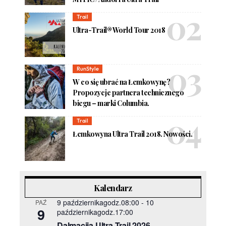
Trail
Ultra-Trail® World Tour 2018
RunStyle
W co się ubrać na Łemkowynę?
Propozycje partnera technicznego
biegu – marki Columbia.
Trail
Łemkowyna Ultra Trail 2018. Nowości.
Kalendarz
9 październikagodz.08:00
-
10
PAŹ
9
październikagodz.17:00
Dalmacija Ultra Trail 2026