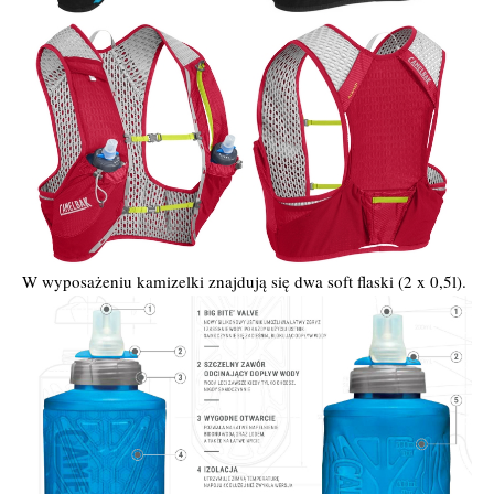
W wyposażeniu kamizelki znajdują się dwa soft flaski (2 x 0,5l).