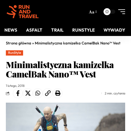
Aa
NEWS
ASFALT
TRAIL
RUNSTYLE
WYWIADY
Strona główna
»
Minimalistyczna kamizelka CamelBak Nano™ Vest
RunStyle
Minimalistyczna kamizelka
CamelBak Nano™ Vest
1 lutego, 2018
2 min. czytania