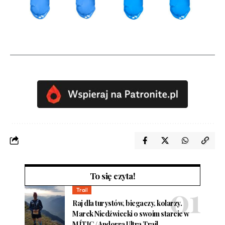
To się czyta!
Trail
Raj dla turystów, biegaczy, kolarzy.
Marek Niedźwiecki o swoim starcie w
MÍTIC / Andorra Ultra Trail