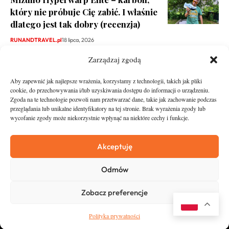
który nie próbuje Cię zabić. I właśnie
dlatego jest tak dobry (recenzja)
RUNANDTRAVEL.pl
18 lipca, 2026
Zarządzaj zgodą
Aby zapewnić jak najlepsze wrażenia, korzystamy z technologii, takich jak pliki
cookie, do przechowywania i/lub uzyskiwania dostępu do informacji o urządzeniu.
Zgoda na te technologie pozwoli nam przetwarzać dane, takie jak zachowanie podczas
przeglądania lub unikalne identyfikatory na tej stronie. Brak wyrażenia zgody lub
wycofanie zgody może niekorzystnie wpłynąć na niektóre cechy i funkcje.
runandtravel.pl - wszelkie prawa zastrzeżone
News
O nas
Akceptuję
Asfalt
Zostań Patronem
Odmów
Trail
Kontakt
Wywiady
Newsletter
Zobacz preferencje
RunStyle
Polityka prywatności
Polityka prywatności