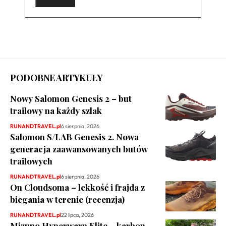
PODOBNE ARTYKUŁY
Nowy Salomon Genesis 2 – but
trailowy na każdy szlak
RUNANDTRAVEL.pl
6 sierpnia, 2026
Salomon S/LAB Genesis 2. Nowa
generacja zaawansowanych butów
trailowych
RUNANDTRAVEL.pl
6 sierpnia, 2026
On Cloudsoma – lekkość i frajda z
biegania w terenie (recenzja)
RUNANDTRAVEL.pl
22 lipca, 2026
Mizuno Hyperwarp Elite – karbon,