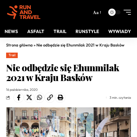
Aa
NEWS
ASFALT
TRAIL
RUNSTYLE
WYWIADY
Strona główna
»
Nie odbędzie się Ehunmilak 2021 w Kraju Basków
Trail
Nie odbędzie się Ehunmilak
2021 w Kraju Basków
16 października, 2020
3 min. czytania