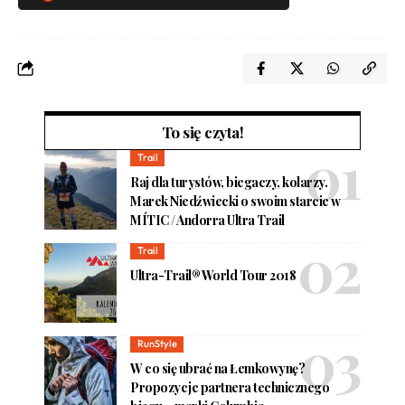
To się czyta!
Trail
Raj dla turystów, biegaczy, kolarzy.
Marek Niedźwiecki o swoim starcie w
MÍTIC / Andorra Ultra Trail
Trail
Ultra-Trail® World Tour 2018
RunStyle
W co się ubrać na Łemkowynę?
Propozycje partnera technicznego