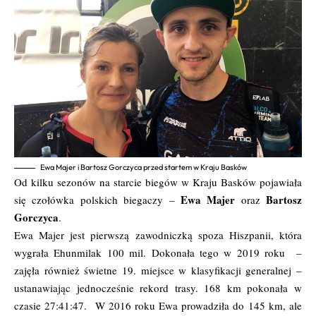
Ewa Majer i Bartosz Gorczyca przed startem w Kraju Basków
Od kilku sezonów na starcie biegów w Kraju Basków pojawiała
Ewa Majer
Bartosz
się czołówka polskich biegaczy –
oraz
Gorczyca
.
Ewa Majer jest pierwszą zawodniczką spoza Hiszpanii, która
wygrała Ehunmilak 100 mil. Dokonała tego w 2019 roku –
zajęła również świetne 19. miejsce w klasyfikacji generalnej –
ustanawiając jednocześnie rekord trasy. 168 km pokonała w
czasie 27:41:47. W 2016 roku Ewa prowadziła do 145 km, ale